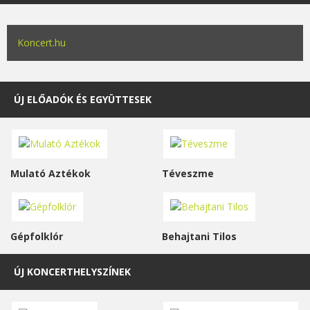
Koncert.hu
ÚJ ELŐADÓK ÉS EGYÜTTESEK
Mulató Aztékok
Téveszme
Gépfolklór
Behajtani Tilos
ÚJ KONCERTHELYSZÍNEK