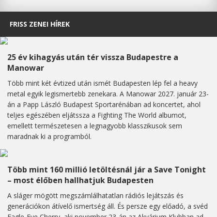
FRISS ZENEI HÍREK
25 év kihagyás után tér vissza Budapestre a
Manowar
Több mint két évtized után ismét Budapesten lép fel a heavy
metal egyik legismertebb zenekara. A Manowar 2027. január 23-
án a Papp László Budapest Sportarénában ad koncertet, ahol
teljes egészében eljátssza a Fighting The World albumot,
emellett természetesen a legnagyobb klasszikusok sem
maradnak ki a programból.
Több mint 160 millió letöltésnál jár a Save Tonight
– most élőben hallhatjuk Budapesten
A sláger mögött megszámlálhatatlan rádiós lejátszás és
generációkon átívelő ismertség áll. És persze egy előadó, a svéd
Eagle-Eye Cherry, aki november 23-án az Akvárium Klubban ad