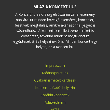
MI AZ A KONCERT.HU?
A Koncert.hu az ország elsőszámú zenei esemény
naptára. Itt minden közelgő eseményt, koncertet,
fesztivált megtalálsz, amikre akár azonnal jegyet is
vásárolhatsz! A koncertek mellett zenei híreket is
olvashatsz, továbbá mindent megtudhatsz
együttesekről és helyszínekről is. Minden koncert egy
helyen, ez a Koncert.hu.
Impresszum
Médiaajánlatunk
Gyakran ismételt kérdések
Koncert
,
előadó
,
helyszín
Korábbi koncertek
Adatvédelem
ÁSZF