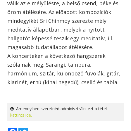
válik az elmélyülésre, a belső csend, béke és
öröm átélésére. Az előadott kompozíciók
mindegyikét Sri Chinmoy szerezte mély
meditatív állapotban, melyek a nyitott
hallgatót képessé teszik egy meditatív, ill.
magasabb tudatállapot átélésére.
A koncerteken a következő hangszerek
szólalnak meg: Sarangi, tampura,
harmónium, szitár, különböző fuvolák, gitár,
klarinét, erhú (kínai hegedű), cselló és tabla.
Amennyiben szeretnéd adminisztrálni ezt a tételt
kattints ide.
Facebook
Twitter