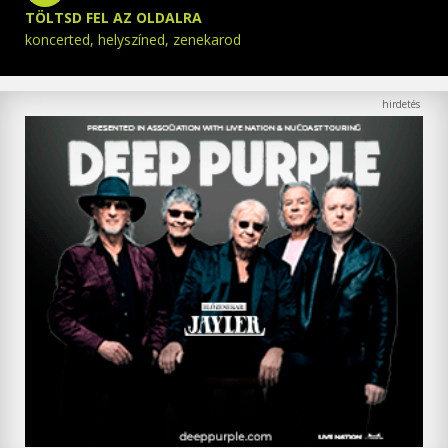
TÖLTSD FEL AZ OLDALRA
koncerted, helyszíned, zenekarod