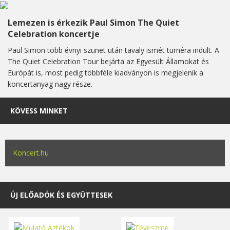
Lemezen is érkezik Paul Simon The Quiet
Celebration koncertje
Paul Simon több évnyi szünet után tavaly ismét turnéra indult. A
The Quiet Celebration Tour bejárta az Egyesült Államokat és
Európát is, most pedig többféle kiadványon is megjelenik a
koncertanyag nagy része.
KÖVESS MINKET
Koncert.hu
ÚJ ELŐADÓK ÉS EGYÜTTESEK