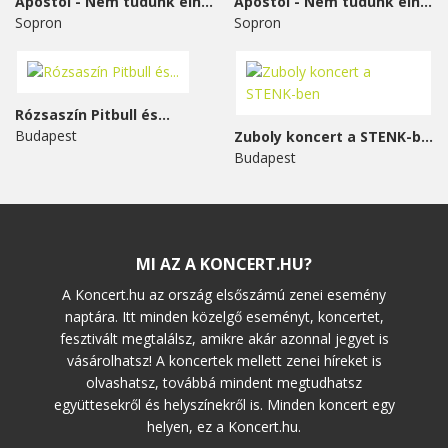
Apostol - Nem tudunk élni...
Apostol - Nem tudunk élni...
Sopron
Sopron
Rózsaszín Pitbull és...
Budapest
Zuboly koncert a STENK-ben
Budapest
MI AZ A KONCERT.HU?
A Koncert.hu az ország elsőszámú zenei esemény
naptára. Itt minden közelgő eseményt, koncertet,
fesztivált megtalálsz, amikre akár azonnal jegyet is
vásárolhatsz! A koncertek mellett zenei híreket is
olvashatsz, továbbá mindent megtudhatsz
együttesekről és helyszínekről is. Minden koncert egy
helyen, ez a Koncert.hu.