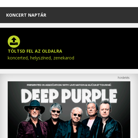
KONCERT NAPTÁR
TÖLTSD FEL AZ OLDALRA
koncerted, helyszíned, zenekarod