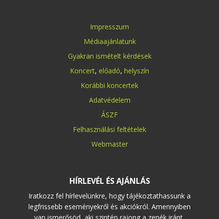
Impresszum
Médiaajánlatunk
Gyakran ismételt kérdések
Koncert
,
előadó
,
helyszín
Korábbi koncertek
Adatvédelem
ÁSZF
Felhasználási feltételek
Webmaster
HÍRLEVÉL ÉS AJÁNLÁS
Iratkozz fel hírlevelünkre, hogy tájékoztathassunk a
legfrissebb eseményekről és akciókról. Amennyiben
van ismerősöd, aki szintén rajong a zenék iránt,