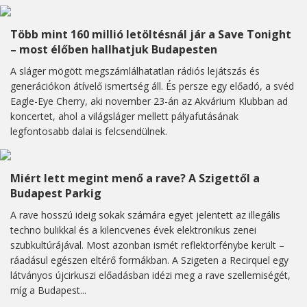
Több mint 160 millió letöltésnál jár a Save Tonight
– most élőben hallhatjuk Budapesten
A sláger mögött megszámlálhatatlan rádiós lejátszás és
generációkon átívelő ismertség áll. És persze egy előadó, a svéd
Eagle-Eye Cherry, aki november 23-án az Akvárium Klubban ad
koncertet, ahol a világsláger mellett pályafutásának
legfontosabb dalai is felcsendülnek.
Miért lett megint menő a rave? A Szigettől a
Budapest Parkig
A rave hosszú ideig sokak számára egyet jelentett az illegális
techno bulikkal és a kilencvenes évek elektronikus zenei
szubkultúrájával. Most azonban ismét reflektorfénybe került –
ráadásul egészen eltérő formákban. A Szigeten a Recirquel egy
látványos újcirkuszi előadásban idézi meg a rave szellemiségét,
míg a Budapest...