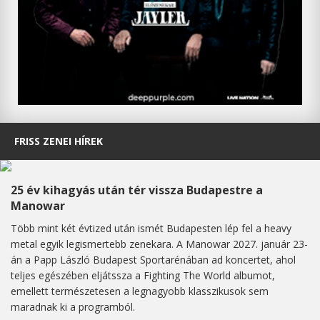
FRISS ZENEI HÍREK
25 év kihagyás után tér vissza Budapestre a
Manowar
Több mint két évtized után ismét Budapesten lép fel a heavy
metal egyik legismertebb zenekara. A Manowar 2027. január 23-
án a Papp László Budapest Sportarénában ad koncertet, ahol
teljes egészében eljátssza a Fighting The World albumot,
emellett természetesen a legnagyobb klasszikusok sem
maradnak ki a programból.