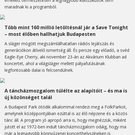
emellett természetesen a legnagyobb klasszikusok sem
maradnak ki a programból.
Több mint 160 millió letöltésnál jár a Save Tonight
– most élőben hallhatjuk Budapesten
A sláger mögött megszámlálhatatlan rádiós lejátszás és
generációkon átívelő ismertség áll. És persze egy előadó, a svéd
Eagle-Eye Cherry, aki november 23-án az Akvárium Klubban ad
koncertet, ahol a világsláger mellett pályafutásának
legfontosabb dalai is felcsendülnek.
A táncházmozgalom túlélte az alapítóit – és ma is
új közönséget talál
A Budapest Park ötödik alkalommal rendezi meg a FolkParkot,
amelynek középpontjában ezúttal is az élő népzene és a közös
tánc áll. A program jó apropó arra is, hogy megnézzük, miként
jutott el az 1972-ben indult táncházmozgalom odáig, hogy ma
már a legnagyobb könnyűzenei koncerthelyszíneken is