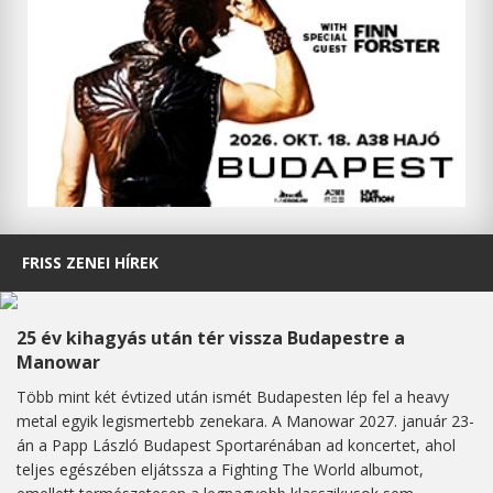
FRISS ZENEI HÍREK
25 év kihagyás után tér vissza Budapestre a
Manowar
Több mint két évtized után ismét Budapesten lép fel a heavy
metal egyik legismertebb zenekara. A Manowar 2027. január 23-
án a Papp László Budapest Sportarénában ad koncertet, ahol
teljes egészében eljátssza a Fighting The World albumot,