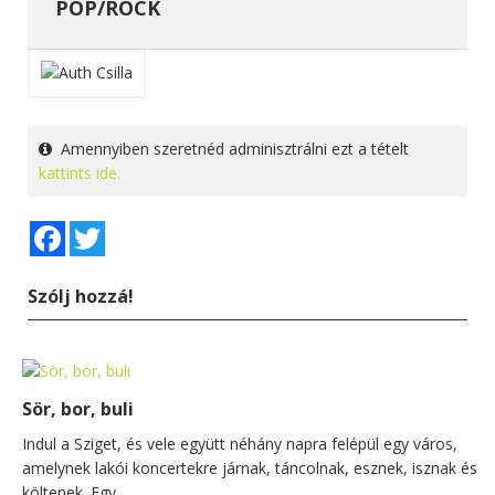
POP/ROCK
Amennyiben szeretnéd adminisztrálni ezt a tételt
kattints ide.
Facebook
Twitter
Szólj hozzá!
Sör, bor, buli
Indul a Sziget, és vele együtt néhány napra felépül egy város,
amelynek lakói koncertekre járnak, táncolnak, esznek, isznak és
költenek. Egy...