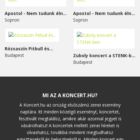
Apostol - Nem tudunk élni...
Apostol - Nem tudunk élni...
Sopron
Sopron
Rózsaszín Pitbull és...
Budapest
Zuboly koncert a STENK-ben
Budapest
MI AZ A KONCERT.HU?
A Koncert.hu az ország elsőszámú zenei esemény
naptára. Itt minden közelgő eseményt, koncertet,
fesztivált megtalálsz, amikre akár azonnal jegyet is
vásárolhatsz! A koncertek mellett zenei híreket is
olvashatsz, továbbá mindent megtudhatsz
együttesekről és helyszínekről is. Minden koncert egy