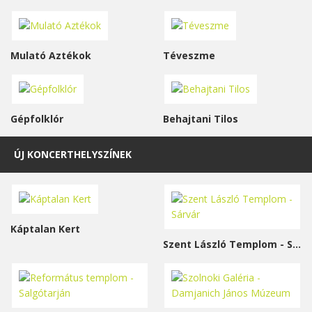
Mulató Aztékok
Téveszme
Gépfolklór
Behajtani Tilos
ÚJ KONCERTHELYSZÍNEK
Káptalan Kert
Szent László Templom - Sárvár