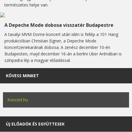
természetes helye van.
A Depeche Mode dobosa visszatér Budapestre
A tavalyi MVM Dome-koncert után idén is fellép a 101 Hang
produkcióban Christian Eigner, a Depeche Mode
koncertzenekarának dobosa. A zenész december 10-én
Budapesten, majd december 16-án a berlini Uber Arénában is
színpadra lép a magyar előadással.
KÖVESS MINKET
Koncert.hu
ÚJ ELŐADÓK ÉS EGYÜTTESEK