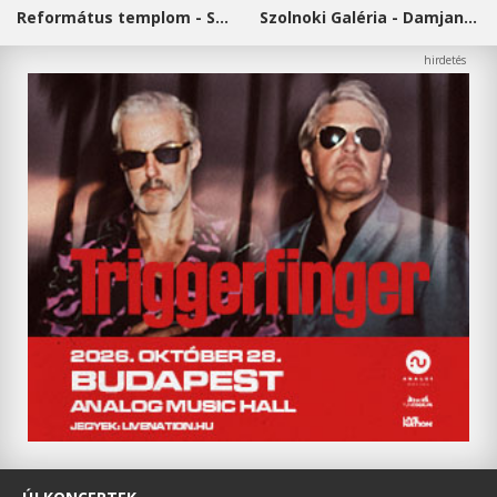
Református templom - Salgótarján
Szolnoki Galéria - Damjanich János Múzeum