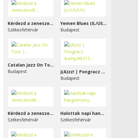
Kérdezd a zeneszerzőt...
Yemen Blues (IL/US/UY)
Székesfehérvár
Budapest
Catalan Jazz On Tour |...
Budapest
j(A)zz! | Pongracz &#8211;...
Budapest
Kérdezd a zeneszerzőt!...
Halottak napi hangverseny...
Székesfehérvár
Székesfehérvár