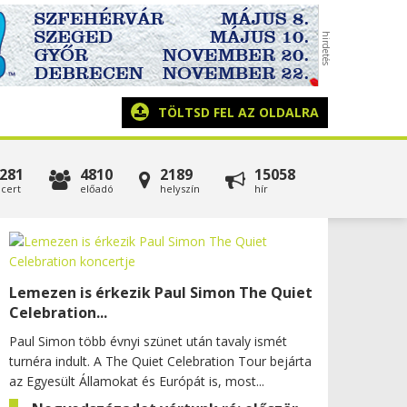
TÖLTSD FEL AZ OLDALRA
281
4810
2189
15058
cert
előadó
helyszín
hír
Lemezen is érkezik Paul Simon The Quiet
Celebration...
Paul Simon több évnyi szünet után tavaly ismét
turnéra indult. A The Quiet Celebration Tour bejárta
az Egyesült Államokat és Európát is, most...