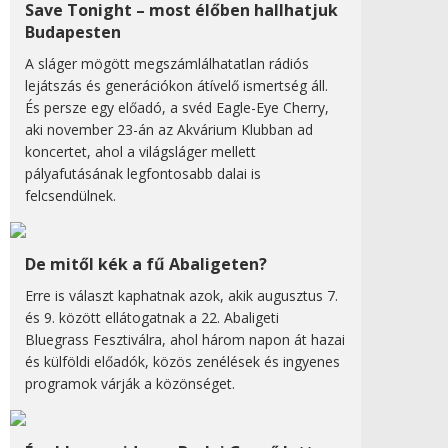
Save Tonight – most élőben hallhatjuk
Budapesten
A sláger mögött megszámlálhatatlan rádiós
lejátszás és generációkon átívelő ismertség áll.
És persze egy előadó, a svéd Eagle-Eye Cherry,
aki november 23-án az Akvárium Klubban ad
koncertet, ahol a világsláger mellett
pályafutásának legfontosabb dalai is
felcsendülnek.
De mitől kék a fű Abaligeten?
Erre is választ kaphatnak azok, akik augusztus 7.
és 9. között ellátogatnak a 22. Abaligeti
Bluegrass Fesztiválra, ahol három napon át hazai
és külföldi előadók, közös zenélések és ingyenes
programok várják a közönséget.