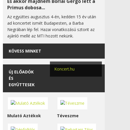
És akkor majdnem Borlai Gergő lett a
Primus dobosa...
Az együttes augusztus 4-én, kedden 15 év után
ad koncertet ismét Budapesten, a Barba
Negrában lép fel. Hazai vonatkozású sztorit az
ajánló mellé az MTI hozott nekünk.
KÖVESS MINKET
Koncert.hu
ÚJ ELŐADÓK
ÉS
EGYÜTTESEK
Mulató Aztékok
Téveszme