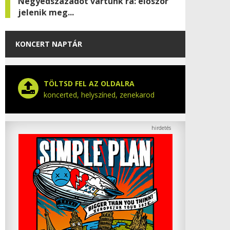
Negyedszázadot vártunk rá: először
jelenik meg...
KONCERT NAPTÁR
TÖLTSD FEL AZ OLDALRA
koncerted, helyszíned, zenekarod