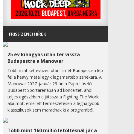
FRISS ZENEI HÍREK
25 év kihagyás után tér vissza
Budapestre a Manowar
Több mint két évtized után ismét Budapesten lép
fel a heavy metal egyik legismertebb zenekara. A
Manowar 2027. január 23-án a Papp László
Budapest Sportarénában ad koncertet, ahol
teljes egészében eljátssza a Fighting The World
albumot, emellett természetesen a legnagyobb
klasszikusok sem maradnak ki a programból.
Több mint 160 millió letöltésnál jár a