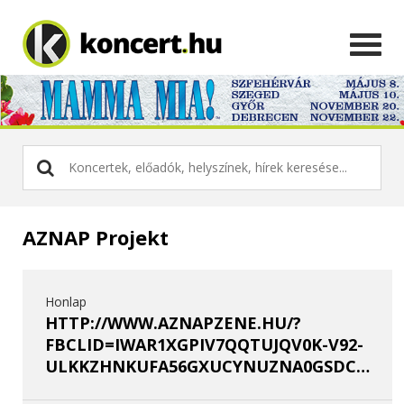
AZNAP Projekt
Honlap
HTTP://WWW.AZNAPZENE.HU/?
FBCLID=IWAR1XGPIV7QQTUJQV0K-V92-
ULKKZHNKUFA56GXUCYNUZNA0GSDCYRXWQZHW