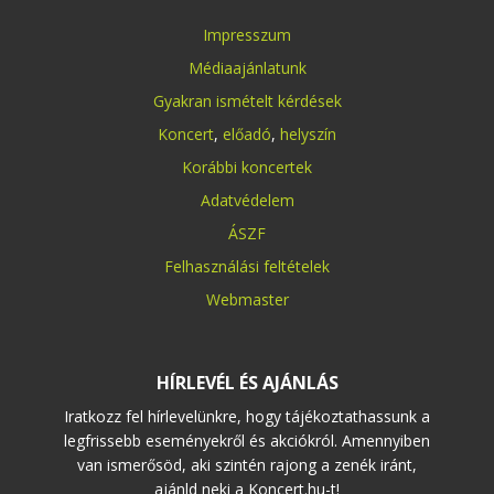
Impresszum
Médiaajánlatunk
Gyakran ismételt kérdések
Koncert
,
előadó
,
helyszín
Korábbi koncertek
Adatvédelem
ÁSZF
Felhasználási feltételek
Webmaster
HÍRLEVÉL ÉS AJÁNLÁS
Iratkozz fel hírlevelünkre, hogy tájékoztathassunk a
legfrissebb eseményekről és akciókról. Amennyiben
van ismerősöd, aki szintén rajong a zenék iránt,
ajánld neki a Koncert.hu-t!