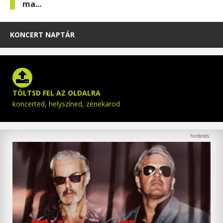
ma...
KONCERT NAPTÁR
TÖLTSD FEL AZ OLDALRA
koncerted, helyszíned, zenekarod