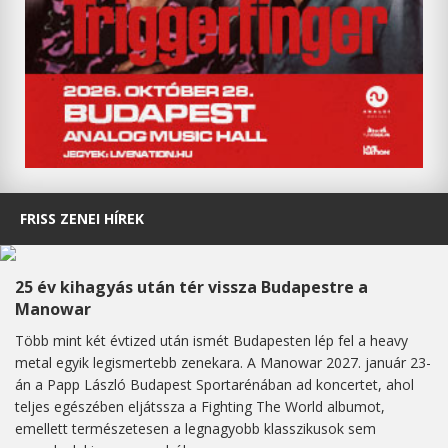
FRISS ZENEI HÍREK
25 év kihagyás után tér vissza Budapestre a
Manowar
Több mint két évtized után ismét Budapesten lép fel a heavy
metal egyik legismertebb zenekara. A Manowar 2027. január 23-
án a Papp László Budapest Sportarénában ad koncertet, ahol
teljes egészében eljátssza a Fighting The World albumot,
emellett természetesen a legnagyobb klasszikusok sem