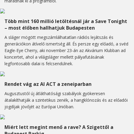
maradnak ki a programból.
Több mint 160 millió letöltésnál jár a Save Tonight
– most élőben hallhatjuk Budapesten
A sláger mögött megszámlálhatatlan rádiós lejátszás és
generációkon átívelő ismertség áll. És persze egy előadó, a svéd
Eagle-Eye Cherry, aki november 23-án az Akvárium Klubban ad
koncertet, ahol a világsláger mellett pályafutásának
legfontosabb dalai is felcsendülnek.
Rendet vág az AI ACT a zeneiparban
Augusztustól új átláthatósági szabályok gyökeresen
átalakíthatják a szintetikus zenék, a hangklónozás és az előadói
jogdíjak jövőjét az Európai Unióban.
Miért lett megint menő a rave? A Szigettől a
Budapest Parkig