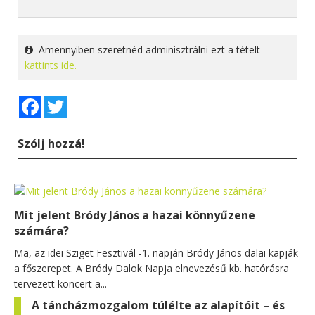
Amennyiben szeretnéd adminisztrálni ezt a tételt
kattints ide.
Facebook
Twitter
Szólj hozzá!
Mit jelent Bródy János a hazai könnyűzene
számára?
Ma, az idei Sziget Fesztivál -1. napján Bródy János dalai kapják
a főszerepet. A Bródy Dalok Napja elnevezésű kb. hatórásra
tervezett koncert a...
A táncházmozgalom túlélte az alapítóit – és