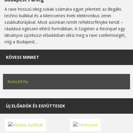
A rave hosszú ideig sokak számára egyet jelentett az illegális
techno bulikkal és a kilencvenes évek elektronikus zenei
szubkultúrájával. Most azonban ismét reflektorfénybe került –
ráadásul egészen eltérő formákban. A Szigeten a Recirquel egy
látványos újcirkuszi előadásban idézi meg a rave szellemiségét,
míg a Budapest...
KÖVESS MINKET
Koncert.hu
ÚJ ELŐADÓK ÉS EGYÜTTESEK