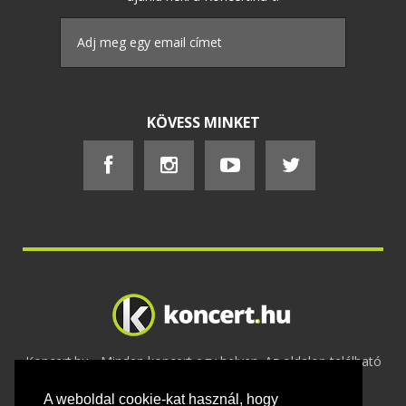
KÖVESS MINKET
Koncert.hu - Minden koncert egy helyen. Az oldalon található
tartalmakat szerzői jogok védik © 2002 -
A weboldal cookie-kat használ, hogy
2020
Adatvédelem
-
ÁSZF
-
Felhasználási