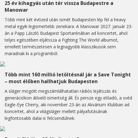
25 év kihagyás után tér vissza Budapestre a
Manowar
Több mint két évtized után ismét Budapesten lép fel a heavy
metal egyik legismertebb zenekara. A Manowar 2027. január 23-
án a Papp László Budapest Sportarénában ad koncertet, ahol
teljes egészében eljátssza a Fighting The World albumot,
emellett természetesen a legnagyobb klasszikusok sem
maradnak ki a programból.
Több mint 160 millió letöltésnál jár a Save Tonight
– most élőben hallhatjuk Budapesten
A sláger mögött megszámlálhatatlan rádiós lejátszás és
generációkon átívelő ismertség áll. És persze egy előadó, a svéd
Eagle-Eye Cherry, aki november 23-án az Akvárium Klubban ad
koncertet, ahol a világsláger mellett pályafutásának
legfontosabb dalai is felcsendülnek.