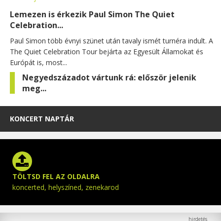
Lemezen is érkezik Paul Simon The Quiet
Celebration...
Paul Simon több évnyi szünet után tavaly ismét turnéra indult. A
The Quiet Celebration Tour bejárta az Egyesült Államokat és
Európát is, most...
Negyedszázadot vártunk rá: először jelenik
meg...
KONCERT NAPTÁR
TÖLTSD FEL AZ OLDALRA
koncerted, helyszíned, zenekarod