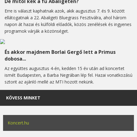
De mitől kék a fű Abaligeten?
Erre is választ kaphatnak azok, akik augusztus 7. és 9. között
ellátogatnak a 22. Abaligeti Bluegrass Fesztiválra, ahol három
napon át hazai és külföldi előadók, közös zenélések és ingyenes
programok várják a közönséget.
És akkor majdnem Borlai Gergő lett a Primus
dobosa...
Az együttes augusztus 4-én, kedden 15 év után ad koncertet
ismét Budapesten, a Barba Negrában lép fel. Hazai vonatkozású
sztorit az ajánló mellé az MTI hozott nekünk.
KÖVESS MINKET
Koncert.hu