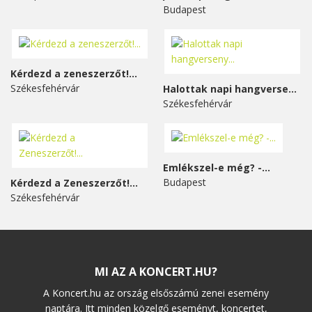
Budapest
Kérdezd a zeneszerzőt!...
Székesfehérvár
Halottak napi hangverseny...
Székesfehérvár
Emlékszel-e még? -...
Budapest
Kérdezd a Zeneszerzőt!...
Székesfehérvár
MI AZ A KONCERT.HU?
A Koncert.hu az ország elsőszámú zenei esemény
naptára. Itt minden közelgő eseményt, koncertet,