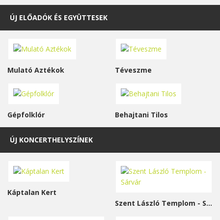
ÚJ ELŐADÓK ÉS EGYÜTTESEK
Mulató Aztékok
Téveszme
Gépfolklór
Behajtani Tilos
ÚJ KONCERTHELYSZÍNEK
Káptalan Kert
Szent László Templom - Sárvár