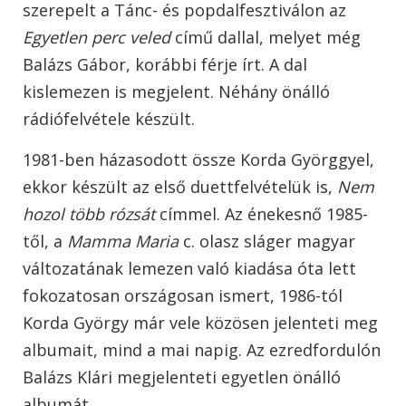
szerepelt a Tánc- és popdalfesztiválon az
Egyetlen perc veled
című dallal, melyet még
Balázs Gábor, korábbi férje írt. A dal
kislemezen is megjelent. Néhány önálló
rádiófelvétele készült.
1981-ben házasodott össze Korda Györggyel,
ekkor készült az első duettfelvételük is,
Nem
hozol több rózsát
címmel. Az énekesnő 1985-
től, a
Mamma Maria
c. olasz sláger magyar
változatának lemezen való kiadása óta lett
fokozatosan országosan ismert, 1986-tól
Korda György már vele közösen jelenteti meg
albumait, mind a mai napig. Az ezredfordulón
Balázs Klári megjelenteti egyetlen önálló
albumát.