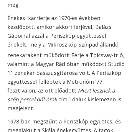
meg.
Énekesi karrierje az 1970-es években
kezdődött, amikor akkori férjével, Balázs
Gáborral azzal a Periszkóp együttessel
énekelt, mely a Mikroszkóp Színpad állandó
.
zenekaraként működött
Férje a Tolcsvay-trió,
valamint a Magyar Rádióban működött Stúdió
11 zenekar basszusgitárosa volt. A Periszkóp
együttessel felléptek a Metronóm ’77
fesztiválon, az ott előadott
Miért lesznek a
szép percekből órák
című daluk kislemezen is
megjelent.
1978-ban megszűnt a Periszkóp együttes, és
megalakult a Skála énekegyüttes. A tagok