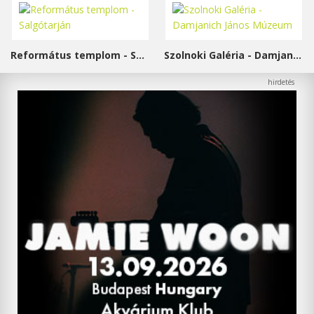
Református templom - Salgótarján
Szolnoki Galéria - Damjanich János Múzeum