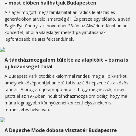
– most élőben hallhatjuk Budapesten
A sláger mögött megszámlálhatatlan rádiós lejátszás és
generációkon átívelő ismertség áll. És persze egy előadó, a svéd
Eagle-Eye Cherry, aki november 23-án az Akvárium Klubban ad
koncertet, ahol a világsláger mellett pályafutásának
legfontosabb dalai is felcsendülnek.
A táncházmozgalom túlélte az alapítóit – és ma is
új közönséget talál
A Budapest Park ötödik alkalommal rendezi meg a FolkParkot,
amelynek középpontjában ezúttal is az élő népzene és a közös
tánc áll. A program jó apropó arra is, hogy megnézzük, miként
jutott el az 1972-ben indult táncházmozgalom odáig, hogy ma
már a legnagyobb könnyűzenei koncerthelyszíneken is
természetes helye van.
A Depeche Mode dobosa visszatér Budapestre