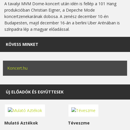
A tavalyi MVM Dome-koncert után idén is fellép a 101 Hang
produkcióban Christian Eigner, a Depeche Mode
koncertzenekarának dobosa. A zenész december 10-én
Budapesten, majd december 16-án a berlini Uber Arénában is
színpadra lép a magyar előadással.
KÖVESS MINKET
Koncert.hu
ÚJ ELŐADÓK ÉS EGYÜTTESEK
Mulató Aztékok
Téveszme