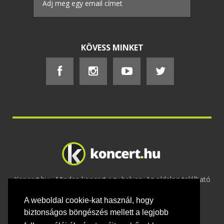
KÖVESS MINKET
Koncert.hu - Minden koncert egy helyen. Az oldalon található
tartalmakat szerzői jogok védik © 2002 -
A weboldal cookie-kat használ, hogy
2020
Adatvédelem
-
ÁSZF
-
Felhasználási
feltételek
-
Webmaster
-
Kapcsolat és üzenet küldés
biztonságos böngészés mellett a legjobb