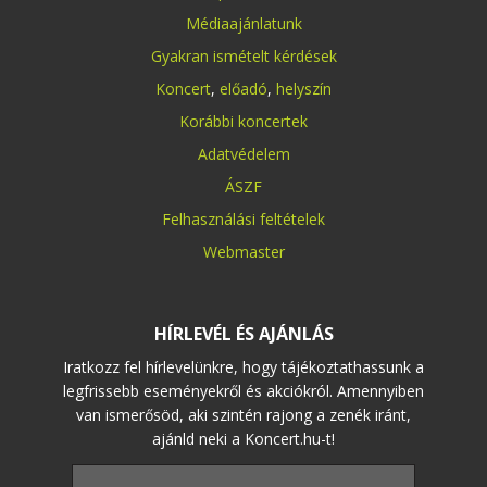
Médiaajánlatunk
Gyakran ismételt kérdések
Koncert
,
előadó
,
helyszín
Korábbi koncertek
Adatvédelem
ÁSZF
Felhasználási feltételek
Webmaster
HÍRLEVÉL ÉS AJÁNLÁS
Iratkozz fel hírlevelünkre, hogy tájékoztathassunk a
legfrissebb eseményekről és akciókról. Amennyiben
van ismerősöd, aki szintén rajong a zenék iránt,
ajánld neki a Koncert.hu-t!