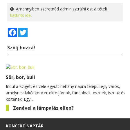
Amennyiben szeretnéd adminisztrálni ezt a tételt
kattints ide.
Facebook
Twitter
Szólj hozzá!
Sör, bor, buli
Indul a Sziget, és vele együtt néhány napra felépül egy város,
amelynek lakói koncertekre járnak, táncolnak, esznek, isznak és
költenek. Egy...
Zenével a lámpaláz ellen?
KONCERT NAPTÁR