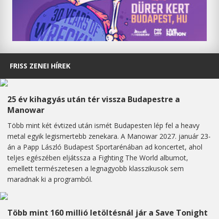
FRISS ZENEI HÍREK
25 év kihagyás után tér vissza Budapestre a
Manowar
Több mint két évtized után ismét Budapesten lép fel a heavy
metal egyik legismertebb zenekara. A Manowar 2027. január 23-
án a Papp László Budapest Sportarénában ad koncertet, ahol
teljes egészében eljátssza a Fighting The World albumot,
emellett természetesen a legnagyobb klasszikusok sem
maradnak ki a programból.
Több mint 160 millió letöltésnál jár a Save Tonight