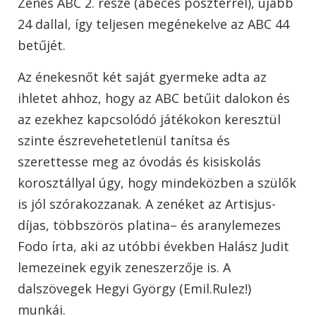
Zenés ABC 2. része (ábécés poszterrel), újabb
24 dallal, így teljesen megénekelve az ABC 44
betűjét.
Az énekesnőt két saját gyermeke adta az
ihletet ahhoz, hogy az ABC betűit dalokon és
az ezekhez kapcsolódó játékokon keresztül
szinte észrevehetetlenül tanítsa és
szerettesse meg az óvodás és kisiskolás
korosztállyal úgy, hogy mindeközben a szülők
is jól szórakozzanak. A zenéket az Artisjus-
díjas, többszörös platina– és aranylemezes
Fodo írta, aki az utóbbi években Halász Judit
lemezeinek egyik zeneszerzője is. A
dalszövegek Hegyi György (Emil.Rulez!)
munkái.