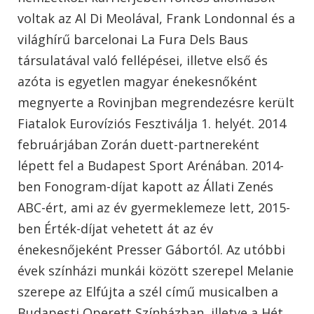
voltak az Al Di Meolával, Frank Londonnal és a
világhírű barcelonai La Fura Dels Baus
társulatával való fellépései, illetve első és
azóta is egyetlen magyar énekesnőként
megnyerte a Rovinjban megrendezésre került
Fiatalok Eurovíziós Fesztiválja 1. helyét. 2014
februárjában Zorán duett-partnereként
lépett fel a Budapest Sport Arénában. 2014-
ben Fonogram-díjat kapott az Állati Zenés
ABC-ért, ami az év gyermeklemeze lett, 2015-
ben Érték-díjat vehetett át az év
énekesnőjeként Presser Gábortól. Az utóbbi
évek színházi munkái között szerepel Melanie
szerepe az Elfújta a szél című musicalben a
Budapesti Operett Színházban, illetve a Hét