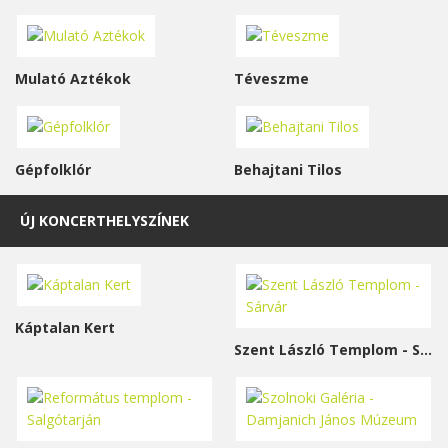
Mulató Aztékok
Téveszme
Gépfolklór
Behajtani Tilos
ÚJ KONCERTHELYSZÍNEK
Káptalan Kert
Szent László Templom - Sárvár