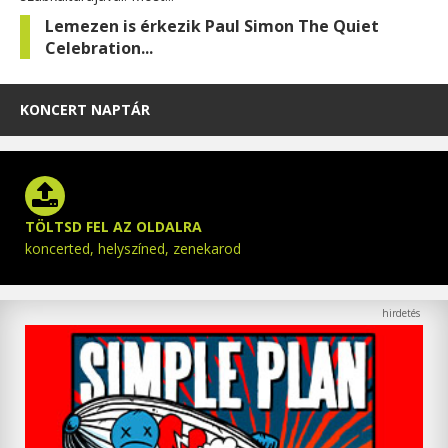
Lemezen is érkezik Paul Simon The Quiet
Celebration...
KONCERT NAPTÁR
TÖLTSD FEL AZ OLDALRA
koncerted, helyszíned, zenekarod