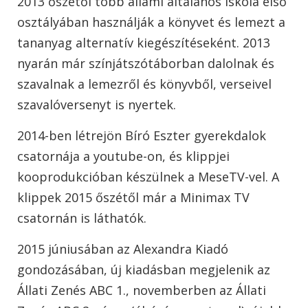
2013 őszétől több állami általános iskola első
osztályában használják a könyvet és lemezt a
tananyag alternatív kiegészítéseként. 2013
nyarán már színjátszótáborban dalolnak és
szavalnak a lemezről és könyvből, verseivel
szavalóversenyt is nyertek.
2014-ben létrejön Bíró Eszter gyerekdalok
csatornája a youtube-on, és klippjei
kooprodukcióban készülnek a MeseTV-vel. A
klippek 2015 őszétől már a Minimax TV
csatornán is láthatók.
2015 júniusában az Alexandra Kiadó
gondozásában, új kiadásban megjelenik az
Állati Zenés ABC 1., novemberben az Állati