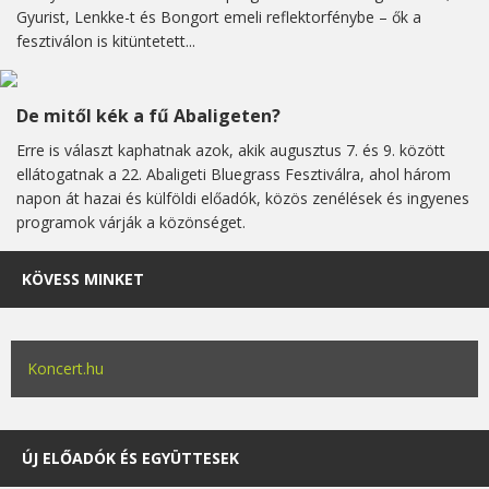
Gyurist, Lenkke-t és Bongort emeli reflektorfénybe – ők a
fesztiválon is kitüntetett...
De mitől kék a fű Abaligeten?
Erre is választ kaphatnak azok, akik augusztus 7. és 9. között
ellátogatnak a 22. Abaligeti Bluegrass Fesztiválra, ahol három
napon át hazai és külföldi előadók, közös zenélések és ingyenes
programok várják a közönséget.
KÖVESS MINKET
Koncert.hu
ÚJ ELŐADÓK ÉS EGYÜTTESEK