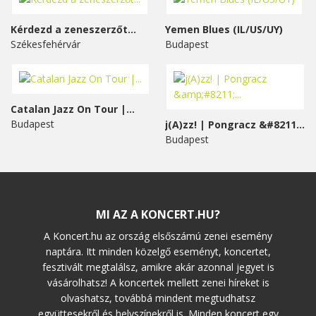
Kérdezd a zeneszerzőt...
Yemen Blues (IL/US/UY)
Székesfehérvár
Budapest
Catalan Jazz On Tour |...
Budapest
j(A)zz! | Pongracz &#8211;...
Budapest
MI AZ A KONCERT.HU?
A Koncert.hu az ország elsőszámú zenei esemény
naptára. Itt minden közelgő eseményt, koncertet,
fesztivált megtalálsz, amikre akár azonnal jegyet is
vásárolhatsz! A koncertek mellett zenei híreket is
olvashatsz, továbbá mindent megtudhatsz
együttesekről és helyszínekről is. Minden koncert egy