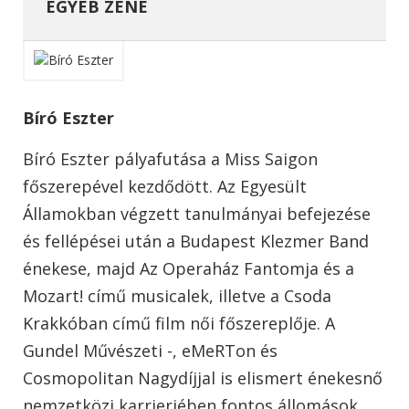
EGYÉB ZENE
Bíró Eszter
Bíró Eszter pályafutása a Miss Saigon
főszerepével kezdődött. Az Egyesült
Államokban végzett tanulmányai befejezése
és fellépései után a Budapest Klezmer Band
énekese, majd Az Operaház Fantomja és a
Mozart! című musicalek, illetve a Csoda
Krakkóban című film női főszereplője. A
Gundel Művészeti -, eMeRTon és
Cosmopolitan Nagydíjjal is elismert énekesnő
nemzetközi karrierjében fontos állomások