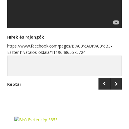
Hírek és rajongók
https://www.facebook.com/pages/B%C3%ADr%C3%B3-
Eszter-hivatalos-oldala/111964865575724
Képtár