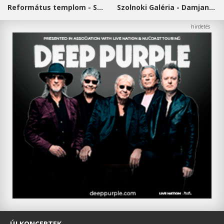
Református templom - Salgótarján
Szolnoki Galéria - Damjanich János Múzeum
ÚJ KONCERTEK