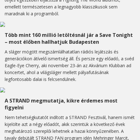
emellett természetesen a legnagyobb klasszikusok sem
maradnak ki a programból.
Több mint 160 millió letöltésnál jár a Save Tonight
– most élőben hallhatjuk Budapesten
A sláger mögött megszámlálhatatlan rádiós lejátszás és
generációkon átívelő ismertség áll. És persze egy előadó, a svéd
Eagle-Eye Cherry, aki november 23-án az Akvárium Klubban ad
koncertet, ahol a világsláger mellett pályafutásának
legfontosabb dalai is felcsendülnek.
A STRAND megmutatja, kikre érdemes most
figyelni
Nem tehetségkutatót indított a STRAND Fesztivál, hanem ismét
kijelölte azt a négy előadót, akik szerintük a következő évek
meghatározó szereplői lehetnek a hazai könnyűzenében. A
tavaly debütált STRAND FAN program idén Mehringer Marcit,