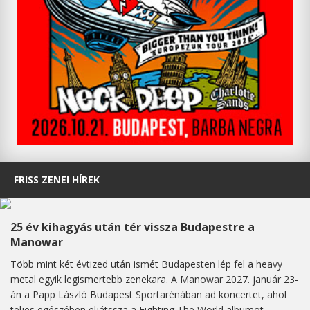
FRISS ZENEI HÍREK
25 év kihagyás után tér vissza Budapestre a
Manowar
Több mint két évtized után ismét Budapesten lép fel a heavy
metal egyik legismertebb zenekara. A Manowar 2027. január 23-
án a Papp László Budapest Sportarénában ad koncertet, ahol
teljes egészében eljátssza a Fighting The World albumot,