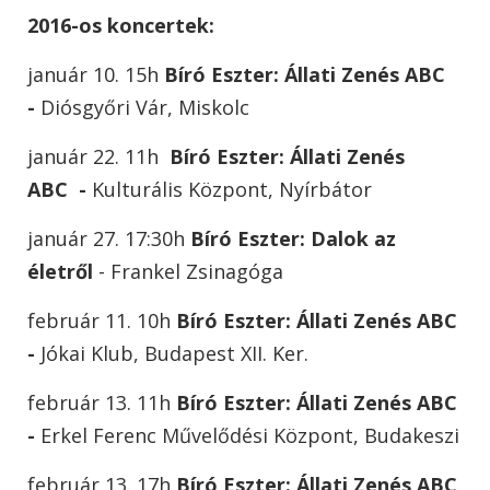
2016-os koncertek:
január 10. 15h
Bíró Eszter:
Állati Zenés ABC
-
Diósgyőri Vár, Miskolc
január 22. 11h
Bíró Eszter:
Állati Zenés
ABC -
Kulturális Központ, Nyírbátor
január 27. 17:30h
Bíró Eszter:
Dalok az
életről
- Frankel Zsinagóga
február 11. 10h
Bíró Eszter:
Állati Zenés ABC
-
Jókai Klub, Budapest XII. Ker.
február 13. 11h
Bíró Eszter:
Állati Zenés ABC
-
Erkel Ferenc Művelődési Központ, Budakeszi
február 13. 17h
Bíró Eszter:
Állati Zenés ABC