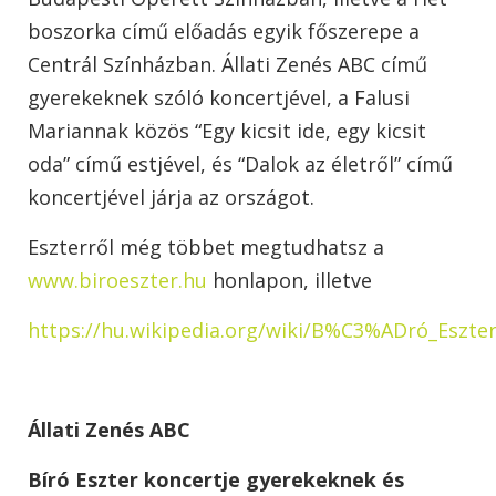
boszorka című előadás egyik főszerepe a
Centrál Színházban. Állati Zenés ABC című
gyerekeknek szóló koncertjével, a Falusi
Mariannak közös “Egy kicsit ide, egy kicsit
oda” című estjével, és “Dalok az életről” című
koncertjével járja az országot.
Eszterről még többet megtudhatsz a
www.biroeszter.hu
honlapon, illetve
https://hu.wikipedia.org/wiki/B%C3%ADró_Eszte
Állati Zenés ABC
Bíró Eszter koncertje gyerekeknek és