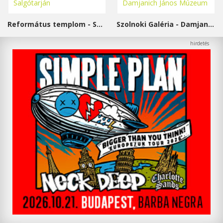
Református templom - Salgótarján
Szolnoki Galéria - Damjanich János Múzeum