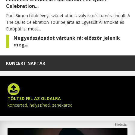
Celebration...
Paul Simon több évnyi szünet után tavaly ismét turnéra indult. A
The Quiet Celebration Tour bejárta az Egyesült Államokat és
Európát is, most...
Negyedszázadot vártunk rá: először jelenik
meg...
KONCERT NAPTÁR
TÖLTSD FEL AZ OLDALRA
koncerted, helyszíned, zenekarod