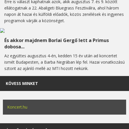
Erre is választ kaphatnak azok, akik augusztus 7. és 9. között
ellátogatnak a 22. Abaligeti Bluegrass Fesztiválra, ahol három
napon át hazai és külföldi előadók, közös zenélések és ingyenes
programok várják a közönséget.
És akkor majdnem Borlai Gergő lett a Primus
dobosa...
Az együttes augusztus 4-én, kedden 15 év után ad koncertet
ismét Budapesten, a Barba Negrában lép fel. Hazai vonatkozású
sztorit az ajánló mellé az MTI hozott nekünk.
KÖVESS MINKET
Koncert.hu