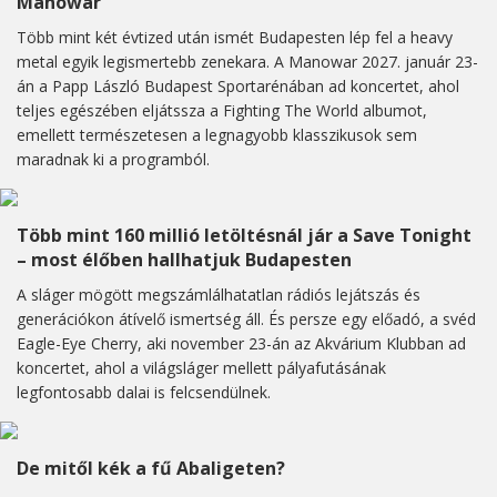
Manowar
Több mint két évtized után ismét Budapesten lép fel a heavy
metal egyik legismertebb zenekara. A Manowar 2027. január 23-
án a Papp László Budapest Sportarénában ad koncertet, ahol
teljes egészében eljátssza a Fighting The World albumot,
emellett természetesen a legnagyobb klasszikusok sem
maradnak ki a programból.
Több mint 160 millió letöltésnál jár a Save Tonight
– most élőben hallhatjuk Budapesten
A sláger mögött megszámlálhatatlan rádiós lejátszás és
generációkon átívelő ismertség áll. És persze egy előadó, a svéd
Eagle-Eye Cherry, aki november 23-án az Akvárium Klubban ad
koncertet, ahol a világsláger mellett pályafutásának
legfontosabb dalai is felcsendülnek.
De mitől kék a fű Abaligeten?