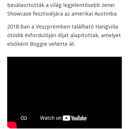
beválasztották a világ legjelentősebb zenei
Showcase fesztiváljára az amerikai Austinba.
2018-ban a Veszprémben található Hangvilla
ötödik évfordulóján díjat alapítottak, amelyet
elsőként Boggie vehette át.