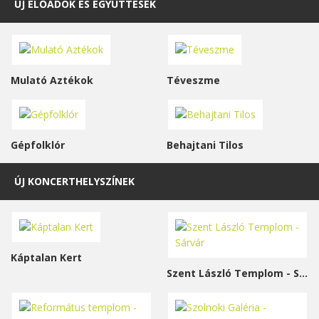
ÚJ ELŐADÓK ÉS EGYÜTTESEK
Mulató Aztékok
Téveszme
Gépfolklór
Behajtani Tilos
ÚJ KONCERTHELYSZÍNEK
Káptalan Kert
Szent László Templom - Sárvár