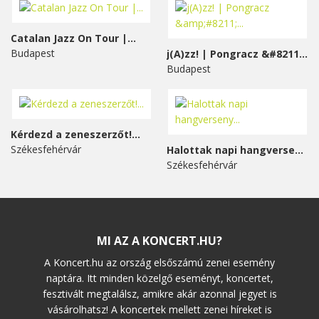
Catalan Jazz On Tour |...
Budapest
j(A)zz! | Pongracz &#8211;...
Budapest
Kérdezd a zeneszerzőt!...
Székesfehérvár
Halottak napi hangverseny...
Székesfehérvár
MI AZ A KONCERT.HU?
A Koncert.hu az ország elsőszámú zenei esemény
naptára. Itt minden közelgő eseményt, koncertet,
fesztivált megtalálsz, amikre akár azonnal jegyet is
vásárolhatsz! A koncertek mellett zenei híreket is