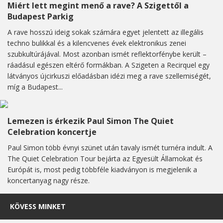
Miért lett megint menő a rave? A Szigettől a
Budapest Parkig
A rave hosszú ideig sokak számára egyet jelentett az illegális
techno bulikkal és a kilencvenes évek elektronikus zenei
szubkultúrájával. Most azonban ismét reflektorfénybe került –
ráadásul egészen eltérő formákban. A Szigeten a Recirquel egy
látványos újcirkuszi előadásban idézi meg a rave szellemiségét,
míg a Budapest...
Lemezen is érkezik Paul Simon The Quiet
Celebration koncertje
Paul Simon több évnyi szünet után tavaly ismét turnéra indult. A
The Quiet Celebration Tour bejárta az Egyesült Államokat és
Európát is, most pedig többféle kiadványon is megjelenik a
koncertanyag nagy része.
KÖVESS MINKET