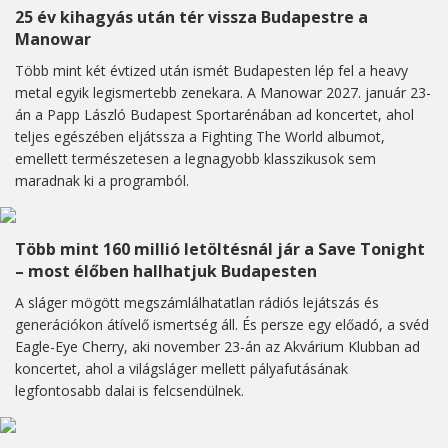
25 év kihagyás után tér vissza Budapestre a
Manowar
Több mint két évtized után ismét Budapesten lép fel a heavy
metal egyik legismertebb zenekara. A Manowar 2027. január 23-
án a Papp László Budapest Sportarénában ad koncertet, ahol
teljes egészében eljátssza a Fighting The World albumot,
emellett természetesen a legnagyobb klasszikusok sem
maradnak ki a programból.
Több mint 160 millió letöltésnál jár a Save Tonight
– most élőben hallhatjuk Budapesten
A sláger mögött megszámlálhatatlan rádiós lejátszás és
generációkon átívelő ismertség áll. És persze egy előadó, a svéd
Eagle-Eye Cherry, aki november 23-án az Akvárium Klubban ad
koncertet, ahol a világsláger mellett pályafutásának
legfontosabb dalai is felcsendülnek.