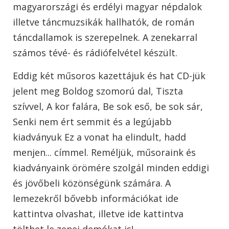
magyarországi és erdélyi magyar népdalok
illetve táncmuzsikák hallhatók, de román
táncdallamok is szerepelnek. A zenekarral
számos tévé- és rádiófelvétel készült.
Eddig két műsoros kazettájuk és hat CD-jük
jelent meg Boldog szomorú dal, Tiszta
szívvel, A kor falára, Be sok eső, be sok sár,
Senki nem ért semmit és a legújabb
kiadványuk Ez a vonat ha elindult, hadd
menjen... címmel. Reméljük, műsoraink és
kiadványaink örömére szolgál minden eddigi
és jövőbeli közönségünk számára. A
lemezekről bővebb információkat ide
kattintva olvashat, illetve ide kattintva
tölthet le zenei demókat is!