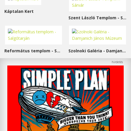
Káptalan Kert
Szent László Templom - Sárvár
Református templom - Salgótarján
Szolnoki Galéria - Damjanich János Múzeum