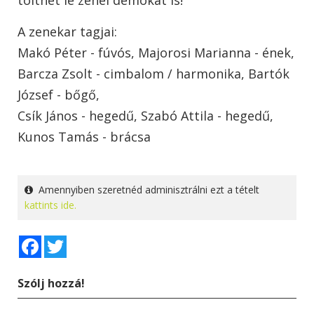
A zenekar tagjai:
Makó Péter - fúvós, Majorosi Marianna - ének,
Barcza Zsolt - cimbalom / harmonika, Bartók
József - bőgő,
Csík János - hegedű, Szabó Attila - hegedű,
Kunos Tamás - brácsa
Amennyiben szeretnéd adminisztrálni ezt a tételt
kattints ide.
Facebook
Twitter
Szólj hozzá!