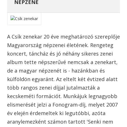
NÉPZENE
A Csík zenekar 20 éve meghatározó szereplője
Magyarország népzenei életének. Rengeteg
koncert, táncház és jó néhány sikeres zenei
album tette népszerűvé nemcsak a zenekart,
de a magyar népzenét is - hazánkban és
külföldön egyaránt. Az eltelt két évtized alatt
több rangos zenei díjjal jutalmazták a
kecskeméti formációt. Munkájuk legnagyobb
elismerését jelzi a Fonogram-díj, melyet 2007
év elején érdemeltek ki legutóbbi, azóta
aranylemezként számon tartott 'Senki nem