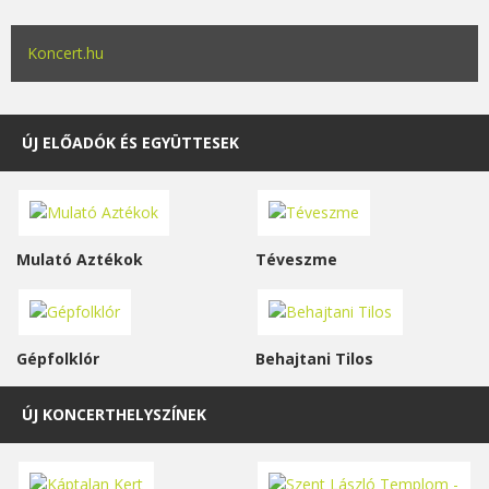
Koncert.hu
ÚJ ELŐADÓK ÉS EGYÜTTESEK
Mulató Aztékok
Téveszme
Gépfolklór
Behajtani Tilos
ÚJ KONCERTHELYSZÍNEK