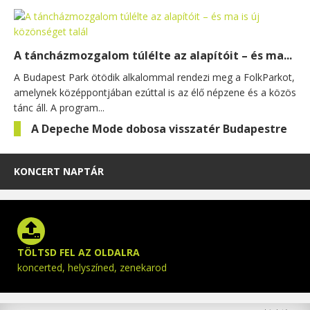
A táncházmozgalom túlélte az alapítóit – és ma...
A Budapest Park ötödik alkalommal rendezi meg a FolkParkot,
amelynek középpontjában ezúttal is az élő népzene és a közös
tánc áll. A program...
A Depeche Mode dobosa visszatér Budapestre
KONCERT NAPTÁR
TÖLTSD FEL AZ OLDALRA
koncerted, helyszíned, zenekarod