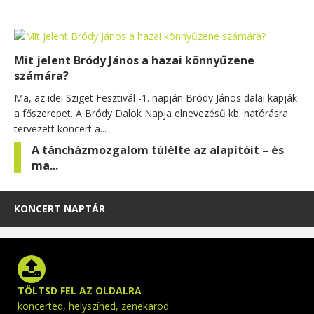
Mit jelent Bródy János a hazai könnyűzene
számára?
Ma, az idei Sziget Fesztivál -1. napján Bródy János dalai kapják
a főszerepet. A Bródy Dalok Napja elnevezésű kb. hatórásra
tervezett koncert a...
A táncházmozgalom túlélte az alapítóit – és
ma...
KONCERT NAPTÁR
TÖLTSD FEL AZ OLDALRA
koncerted, helyszíned, zenekarod