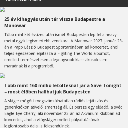
25 év kihagyás után tér vissza Budapestre a
Manowar
Több mint két évtized után ismét Budapesten lép fel a heavy
metal egyik legismertebb zenekara. A Manowar 2027. január 23-
án a Papp László Budapest Sportarénában ad koncertet, ahol
teljes egészében eljátssza a Fighting The World albumot,
emellett természetesen a legnagyobb klasszikusok sem
maradnak ki a programból.
Több mint 160 millió letöltésnál jár a Save Tonight
– most élőben hallhatjuk Budapesten
A sláger mögött megszámlálhatatlan rádiós lejátszás és
generációkon átívelő ismertség áll. És persze egy előadó, a svéd
Eagle-Eye Cherry, aki november 23-án az Akvárium Klubban ad
koncertet, ahol a világsláger mellett pályafutásának
legfontosabb dalai is felcsendülnek.