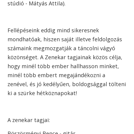
stúdió - Mátyás Attila).
Fellépéseink eddig mind sikeresnek
mondhatóak, hiszen saját illetve feldolgozás
számaink megmozgatják a táncolni vágyó
közönséget. A Zenekar tagjainak közös célja,
hogy minél több ember hallhasson minket,
minél több embert megajándékozni a
zenével, és jó kedélyűen, boldogsággal tölteni
ki a szürke hétköznapokat!
A zenekar tagjai:
Böszörményi Bence - gitár