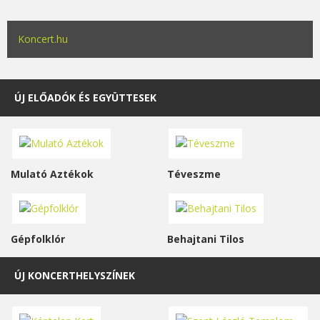
Koncert.hu
ÚJ ELŐADÓK ÉS EGYÜTTESEK
Mulató Aztékok
Téveszme
Gépfolklór
Behajtani Tilos
ÚJ KONCERTHELYSZÍNEK