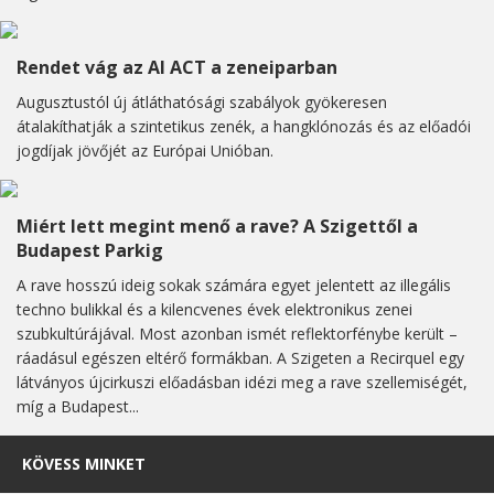
Rendet vág az AI ACT a zeneiparban
Augusztustól új átláthatósági szabályok gyökeresen
átalakíthatják a szintetikus zenék, a hangklónozás és az előadói
jogdíjak jövőjét az Európai Unióban.
Miért lett megint menő a rave? A Szigettől a
Budapest Parkig
A rave hosszú ideig sokak számára egyet jelentett az illegális
techno bulikkal és a kilencvenes évek elektronikus zenei
szubkultúrájával. Most azonban ismét reflektorfénybe került –
ráadásul egészen eltérő formákban. A Szigeten a Recirquel egy
látványos újcirkuszi előadásban idézi meg a rave szellemiségét,
míg a Budapest...
KÖVESS MINKET