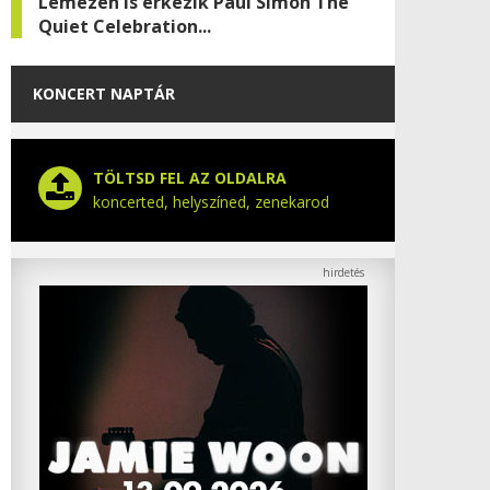
Lemezen is érkezik Paul Simon The
Quiet Celebration...
KONCERT NAPTÁR
TÖLTSD FEL AZ OLDALRA
koncerted, helyszíned, zenekarod