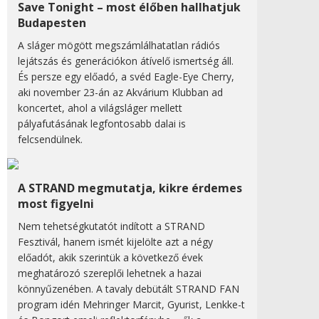
Save Tonight – most élőben hallhatjuk
Budapesten
A sláger mögött megszámlálhatatlan rádiós
lejátszás és generációkon átívelő ismertség áll.
És persze egy előadó, a svéd Eagle-Eye Cherry,
aki november 23-án az Akvárium Klubban ad
koncertet, ahol a világsláger mellett
pályafutásának legfontosabb dalai is
felcsendülnek.
A STRAND megmutatja, kikre érdemes
most figyelni
Nem tehetségkutatót indított a STRAND
Fesztivál, hanem ismét kijelölte azt a négy
előadót, akik szerintük a következő évek
meghatározó szereplői lehetnek a hazai
könnyűzenében. A tavaly debütált STRAND FAN
program idén Mehringer Marcit, Gyurist, Lenkke-t