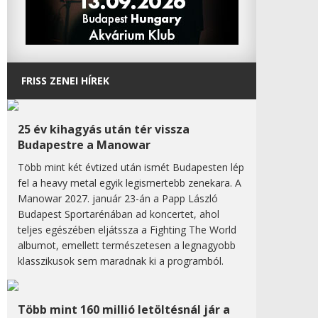
FRISS ZENEI HÍREK
25 év kihagyás után tér vissza
Budapestre a Manowar
Több mint két évtized után ismét Budapesten lép
fel a heavy metal egyik legismertebb zenekara. A
Manowar 2027. január 23-án a Papp László
Budapest Sportarénában ad koncertet, ahol
teljes egészében eljátssza a Fighting The World
albumot, emellett természetesen a legnagyobb
klasszikusok sem maradnak ki a programból.
Több mint 160 millió letöltésnál jár a