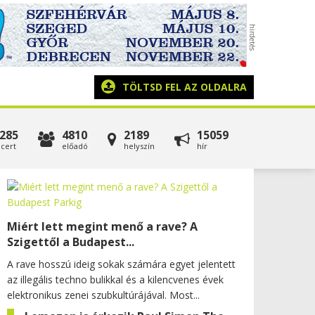
TÖLTSD FEL AZ OLDALRA
285
4810
2189
15059
cert
előadó
helyszín
hír
Miért lett megint menő a rave? A
Szigettől a Budapest...
A rave hosszú ideig sokak számára egyet jelentett
az illegális techno bulikkal és a kilencvenes évek
elektronikus zenei szubkultúrájával. Most...