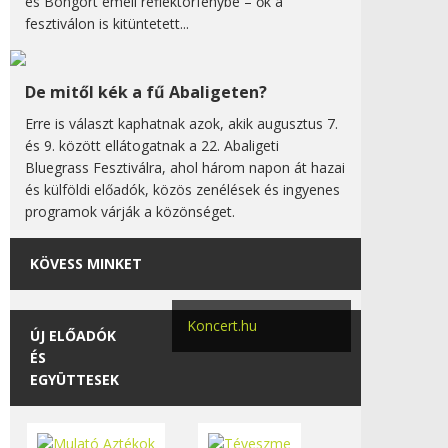
és Bongort emeli reflektorfénybe – ők a
fesztiválon is kitüntetett...
De mitől kék a fű Abaligeten?
Erre is választ kaphatnak azok, akik augusztus 7.
és 9. között ellátogatnak a 22. Abaligeti
Bluegrass Fesztiválra, ahol három napon át hazai
és külföldi előadók, közös zenélések és ingyenes
programok várják a közönséget.
KÖVESS MINKET
Koncert.hu
ÚJ ELŐADÓK
ÉS
EGYÜTTESEK