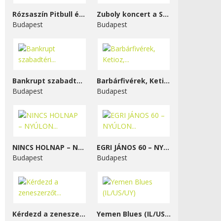
Rózsaszín Pitbull és...
Zuboly koncert a STENK-ben
Budapest
Budapest
Bankrupt szabadtéri...
Barbárfivérek, Ketioz,...
Budapest
Budapest
NINCS HOLNAP – NYÚLON...
EGRI JÁNOS 60 – NYÚLON...
Budapest
Budapest
Kérdezd a zeneszerzőt...
Yemen Blues (IL/US/UY)