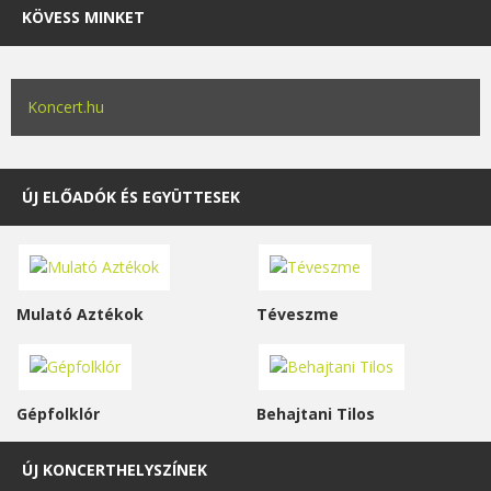
KÖVESS MINKET
Koncert.hu
ÚJ ELŐADÓK ÉS EGYÜTTESEK
Mulató Aztékok
Téveszme
Gépfolklór
Behajtani Tilos
ÚJ KONCERTHELYSZÍNEK