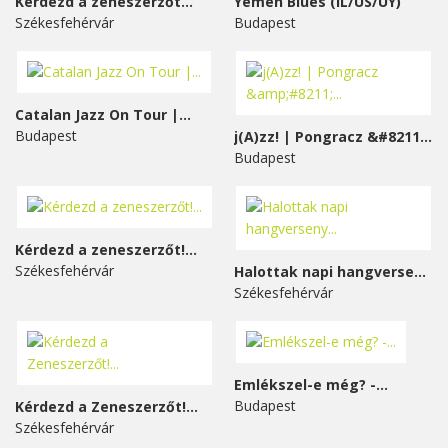
Kérdezd a zeneszerzőt...
Yemen Blues (IL/US/UY)
Székesfehérvár
Budapest
Catalan Jazz On Tour |...
Budapest
j(A)zz! | Pongracz &#8211;...
Budapest
Kérdezd a zeneszerzőt!...
Székesfehérvár
Halottak napi hangverseny...
Székesfehérvár
Emlékszel-e még? -...
Budapest
Kérdezd a Zeneszerzőt!...
Székesfehérvár