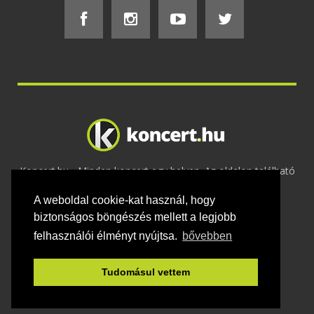
Koncert.hu - Minden koncert egy helyen. Az oldalon található
tartalmakat szerzői jogok védik © 2002 -
A weboldal cookie-kat használ, hogy
2020
Adatvédelem
-
ÁSZF
-
Felhasználási
feltételek
-
Webmaster
-
Kapcsolat és üzenet küldés
biztonságos böngészés mellett a legjobb
felhasználói élményt nyújtsa.
bővebben
Tudomásul vettem