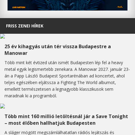
FRISS ZENEI HÍREK
25 év kihagyás után tér vissza Budapestre a
Manowar
Több mint két évtized után ismét Budapesten lép fel a heavy
metal egyik legismertebb zenekara. A Manowar 2027. január 23-
án a Papp László Budapest Sportarénában ad koncertet, ahol
teljes egészében eljátssza a Fighting The World albumot,
emellett természetesen a legnagyobb klasszikusok sem
maradnak ki a programból.
Több mint 160 millió letöltésnál jár a Save Tonight
– most élőben hallhatjuk Budapesten
A sláger mögött megszámlálhatatlan rádiós lejátszás és