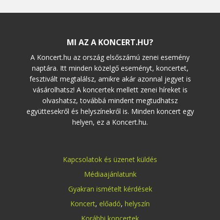
MI AZ A KONCERT.HU?
A Koncert.hu az ország elsőszámú zenei esemény
naptára. Itt minden közelgő eseményt, koncertet,
fesztivált megtalálsz, amikre akár azonnal jegyet is
vásárolhatsz! A koncertek mellett zenei híreket is
olvashatsz, továbbá mindent megtudhatsz
együttesekről és helyszínekről is. Minden koncert egy
helyen, ez a Koncert.hu.
Kapcsolatok és üzenet küldés
Médiaajánlatunk
Gyakran ismételt kérdések
Koncert
,
előadó
,
helyszín
Korábbi koncertek