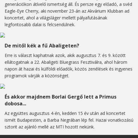
generációkon átívelő ismertség áll. És persze egy előadó, a svéd
Eagle-Eye Cherry, aki november 23-án az Akvárium Klubban ad
koncertet, ahol a világsláger mellett pályafutásának
legfontosabb dalai is felcsendülnek.
De mitől kék a fű Abaligeten?
Erre is választ kaphatnak azok, akik augusztus 7. és 9. között
ellátogatnak a 22. Abaligeti Bluegrass Fesztiválra, ahol három
napon át hazai és külföldi előadók, közös zenélések és ingyenes
programok várják a közönséget.
És akkor majdnem Borlai Gergő lett a Primus
dobosa...
Az együttes augusztus 4-én, kedden 15 év után ad koncertet
ismét Budapesten, a Barba Negrában lép fel. Hazai vonatkozású
sztorit az ajánló mellé az MTI hozott nekünk.