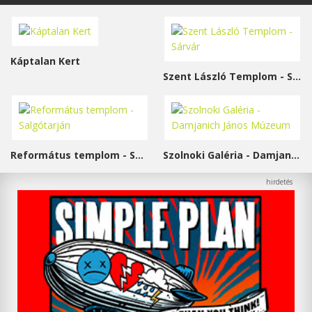
Káptalan Kert
Szent László Templom - Sárvár
Református templom - Salgótarján
Szolnoki Galéria - Damjanich János Múzeum