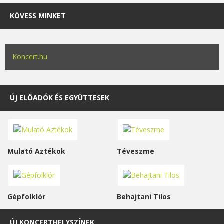
KÖVESS MINKET
Koncert.hu
ÚJ ELŐADÓK ÉS EGYÜTTESEK
Mulató Aztékok
Téveszme
Gépfolklór
Behajtani Tilos
ÚJ KONCERTHELYSZÍNEK