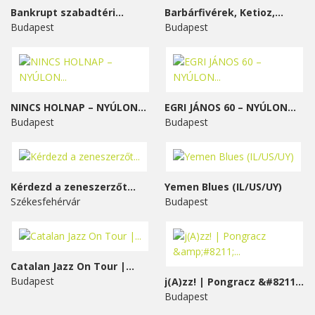
Bankrupt szabadtéri...
Barbárfivérek, Ketioz,...
Budapest
Budapest
NINCS HOLNAP – NYÚLON...
EGRI JÁNOS 60 – NYÚLON...
Budapest
Budapest
Kérdezd a zeneszerzőt...
Yemen Blues (IL/US/UY)
Székesfehérvár
Budapest
Catalan Jazz On Tour |...
Budapest
j(A)zz! | Pongracz &#8211;...
Budapest