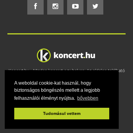
Koncert.hu - Minden koncert egy helyen. Az oldalon található
tartalmakat szerzői jogok védik © 2002 -
A weboldal cookie-kat használ, hogy
2020
Adatvédelem
-
ÁSZF
-
Felhasználási
feltételek
-
Webmaster
-
Kapcsolat és üzenet küldés
biztonságos böngészés mellett a legjobb
felhasználói élményt nyújtsa.
bővebben
Tudomásul vettem