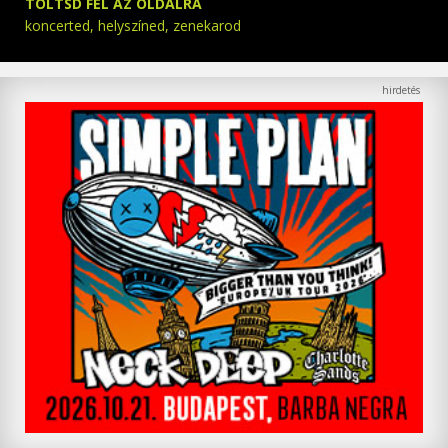
TÖLTSD FEL AZ OLDALRA
koncerted, helyszíned, zenekarod