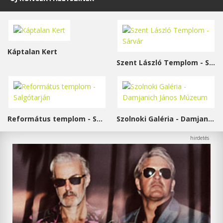
Káptalan Kert
Szent László Templom - Sárvár
Református templom - Salgótarján
Szolnoki Galéria - Damjanich János Múzeum