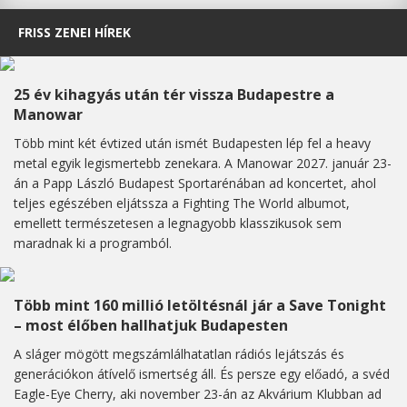
FRISS ZENEI HÍREK
25 év kihagyás után tér vissza Budapestre a
Manowar
Több mint két évtized után ismét Budapesten lép fel a heavy
metal egyik legismertebb zenekara. A Manowar 2027. január 23-
án a Papp László Budapest Sportarénában ad koncertet, ahol
teljes egészében eljátssza a Fighting The World albumot,
emellett természetesen a legnagyobb klasszikusok sem
maradnak ki a programból.
Több mint 160 millió letöltésnál jár a Save Tonight
– most élőben hallhatjuk Budapesten
A sláger mögött megszámlálhatatlan rádiós lejátszás és
generációkon átívelő ismertség áll. És persze egy előadó, a svéd
Eagle-Eye Cherry, aki november 23-án az Akvárium Klubban ad