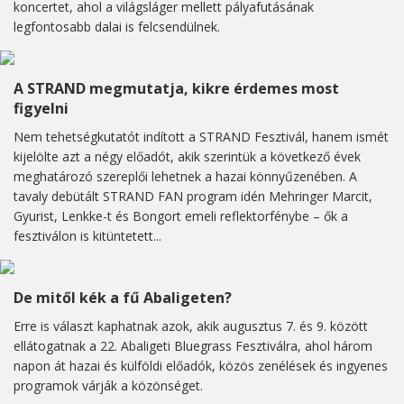
koncertet, ahol a világsláger mellett pályafutásának
legfontosabb dalai is felcsendülnek.
A STRAND megmutatja, kikre érdemes most
figyelni
Nem tehetségkutatót indított a STRAND Fesztivál, hanem ismét
kijelölte azt a négy előadót, akik szerintük a következő évek
meghatározó szereplői lehetnek a hazai könnyűzenében. A
tavaly debütált STRAND FAN program idén Mehringer Marcit,
Gyurist, Lenkke-t és Bongort emeli reflektorfénybe – ők a
fesztiválon is kitüntetett...
De mitől kék a fű Abaligeten?
Erre is választ kaphatnak azok, akik augusztus 7. és 9. között
ellátogatnak a 22. Abaligeti Bluegrass Fesztiválra, ahol három
napon át hazai és külföldi előadók, közös zenélések és ingyenes
programok várják a közönséget.