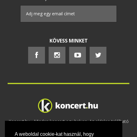
KÖVESS MINKET
Koncert.hu - Minden koncert egy helyen. Az oldalon található
tartalmakat szerzői jogok védik © 2002 -
A weboldal cookie-kat használ, hogy
2020
Adatvédelem
-
ÁSZF
-
Felhasználási