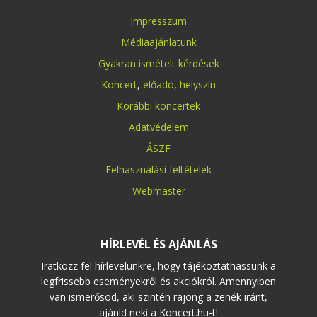
Impresszum
Médiaajánlatunk
Gyakran ismételt kérdések
Koncert
,
előadó
,
helyszín
Korábbi koncertek
Adatvédelem
ÁSZF
Felhasználási feltételek
Webmaster
HÍRLEVÉL ÉS AJÁNLÁS
Iratkozz fel hírlevelünkre, hogy tájékoztathassunk a
legfrissebb eseményekről és akciókról. Amennyiben
van ismerősöd, aki szintén rajong a zenék iránt,
ajánld neki a Koncert.hu-t!