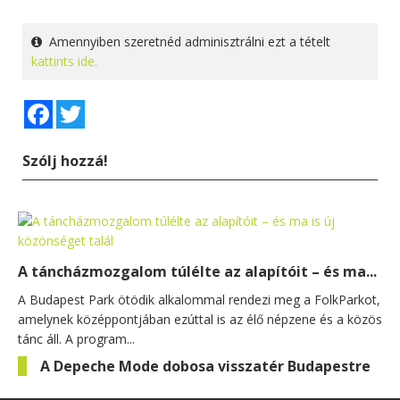
Amennyiben szeretnéd adminisztrálni ezt a tételt
kattints ide.
Facebook
Twitter
Szólj hozzá!
A táncházmozgalom túlélte az alapítóit – és ma...
A Budapest Park ötödik alkalommal rendezi meg a FolkParkot,
amelynek középpontjában ezúttal is az élő népzene és a közös
tánc áll. A program...
A Depeche Mode dobosa visszatér Budapestre