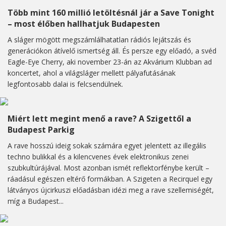
Több mint 160 millió letöltésnál jár a Save Tonight
– most élőben hallhatjuk Budapesten
A sláger mögött megszámlálhatatlan rádiós lejátszás és
generációkon átívelő ismertség áll. És persze egy előadó, a svéd
Eagle-Eye Cherry, aki november 23-án az Akvárium Klubban ad
koncertet, ahol a világsláger mellett pályafutásának
legfontosabb dalai is felcsendülnek.
Miért lett megint menő a rave? A Szigettől a
Budapest Parkig
A rave hosszú ideig sokak számára egyet jelentett az illegális
techno bulikkal és a kilencvenes évek elektronikus zenei
szubkultúrájával. Most azonban ismét reflektorfénybe került –
ráadásul egészen eltérő formákban. A Szigeten a Recirquel egy
látványos újcirkuszi előadásban idézi meg a rave szellemiségét,
míg a Budapest...