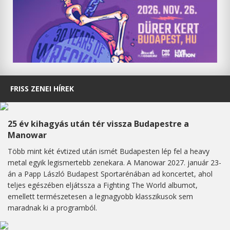
FRISS ZENEI HÍREK
25 év kihagyás után tér vissza Budapestre a
Manowar
Több mint két évtized után ismét Budapesten lép fel a heavy
metal egyik legismertebb zenekara. A Manowar 2027. január 23-
án a Papp László Budapest Sportarénában ad koncertet, ahol
teljes egészében eljátssza a Fighting The World albumot,
emellett természetesen a legnagyobb klasszikusok sem
maradnak ki a programból.