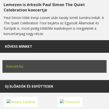
Lemezen is érkezik Paul Simon The Quiet
Celebration koncertje
Paul Simon több évnyi szünet után tavaly ismét turnéra indult. A
The Quiet Celebration Tour bejárta az Egyesült Államokat és
Európát is, most pedig többféle kiadványon is megjelenik a
koncertanyag nagy része.
KÖVESS MINKET
Koncert.hu
ÚJ ELŐADÓK ÉS EGYÜTTESEK