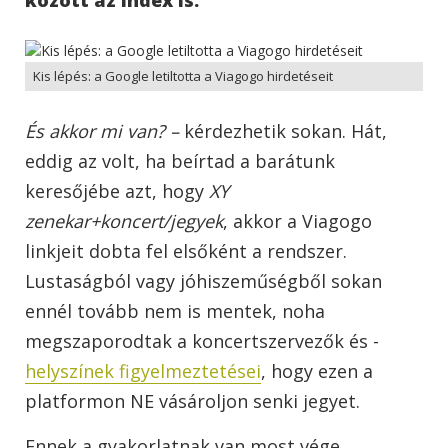
Kis lépés: a Google letiltotta a Viagogo hirdetéseit
És akkor mi van? –
kérdezhetik sokan. Hát,
eddig az volt, ha beírtad a barátunk
keresőjébe azt, hogy
XY
zenekar+koncert/jegyek
, akkor a Viagogo
linkjeit dobta fel elsőként a rendszer.
Lustaságból vagy jóhiszeműségből sokan
ennél tovább nem is mentek, noha
megszaporodtak a koncertszervezők és -
helyszínek figyelmeztetései
, hogy ezen a
platformon NE vásároljon senki jegyet.
Ennek a gyakorlatnak van most vége.