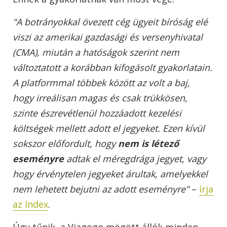
"A botrányokkal övezett cég ügyeit bíróság elé
viszi az amerikai gazdasági és versenyhivatal
(CMA), miután a hatóságok szerint nem
változtatott a korábban kifogásolt gyakorlatain.
A platformmal többek között az volt a baj,
hogy irreálisan magas és csak trükkösen,
szinte észrevétlenül hozzáadott kezelési
költségek mellett adott el jegyeket. Ezen kívül
sokszor előfordult, hogy
nem is létező
eseményre
adtak el méregdrága jegyet, vagy
hogy érvénytelen jegyeket árultak, amelyekkel
nem lehetett bejutni az adott eseményre"
–
írja
az Index
.
Úgy tűnik, a Viagogo mögött állók minden