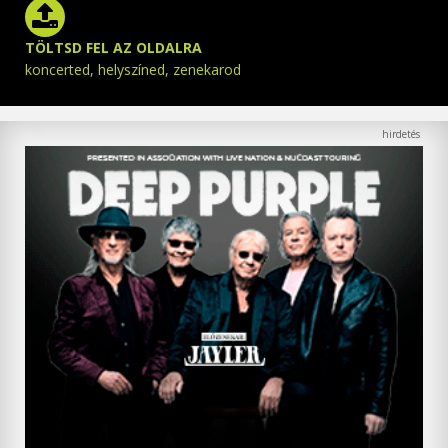
TÖLTSD FEL AZ OLDALRA
koncerted, helyszíned, zenekarod