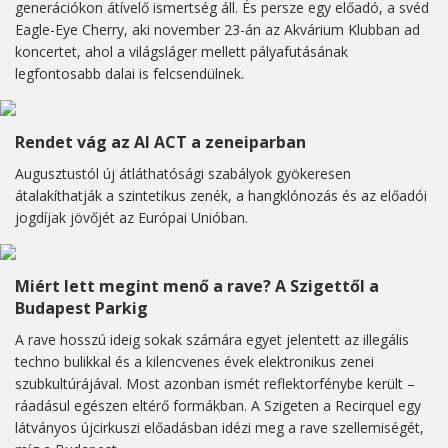
generációkon átívelő ismertség áll. És persze egy előadó, a svéd
Eagle-Eye Cherry, aki november 23-án az Akvárium Klubban ad
koncertet, ahol a világsláger mellett pályafutásának
legfontosabb dalai is felcsendülnek.
Rendet vág az AI ACT a zeneiparban
Augusztustól új átláthatósági szabályok gyökeresen
átalakíthatják a szintetikus zenék, a hangklónozás és az előadói
jogdíjak jövőjét az Európai Unióban.
Miért lett megint menő a rave? A Szigettől a
Budapest Parkig
A rave hosszú ideig sokak számára egyet jelentett az illegális
techno bulikkal és a kilencvenes évek elektronikus zenei
szubkultúrájával. Most azonban ismét reflektorfénybe került –
ráadásul egészen eltérő formákban. A Szigeten a Recirquel egy
látványos újcirkuszi előadásban idézi meg a rave szellemiségét,