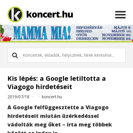
Kis lépés: a Google letiltotta a
Viagogo hirdetéseit
2019/07/18 ·
·
koncert.hu
A Google felfüggesztette a Viagogo
hirdetéseit miután üzérkedéssel
vádolták meg őket – írta meg többek
között az Index is.