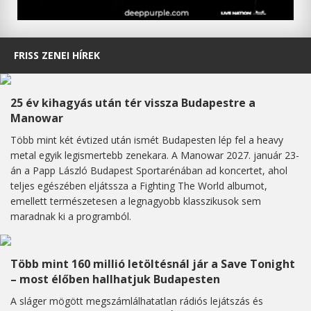
FRISS ZENEI HÍREK
25 év kihagyás után tér vissza Budapestre a
Manowar
Több mint két évtized után ismét Budapesten lép fel a heavy
metal egyik legismertebb zenekara. A Manowar 2027. január 23-
án a Papp László Budapest Sportarénában ad koncertet, ahol
teljes egészében eljátssza a Fighting The World albumot,
emellett természetesen a legnagyobb klasszikusok sem
maradnak ki a programból.
Több mint 160 millió letöltésnál jár a Save Tonight
– most élőben hallhatjuk Budapesten
A sláger mögött megszámlálhatatlan rádiós lejátszás és