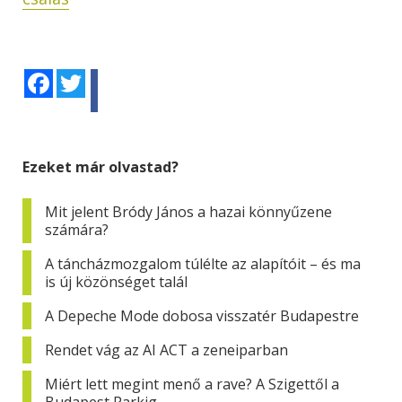
Facebook
Twitter
Ezeket már olvastad?
Mit jelent Bródy János a hazai könnyűzene
számára?
A táncházmozgalom túlélte az alapítóit – és ma
is új közönséget talál
A Depeche Mode dobosa visszatér Budapestre
Rendet vág az AI ACT a zeneiparban
Miért lett megint menő a rave? A Szigettől a
Budapest Parkig