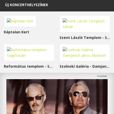
ÚJ KONCERTHELYSZÍNEK
Káptalan Kert
Szent László Templom - Sárvár
Református templom - Salgótarján
Szolnoki Galéria - Damjanich János Múzeum