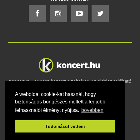
Koncert.hu - Minden koncert egy helyen. Az oldalon található
tartalmakat szerzői jogok védik © 2002 -
A weboldal cookie-kat használ, hogy
2020
Adatvédelem
-
ÁSZF
-
Felhasználási
feltételek
-
Webmaster
-
Kapcsolat és üzenet küldés
biztonságos böngészés mellett a legjobb
felhasználói élményt nyújtsa.
bővebben
Tudomásul vettem