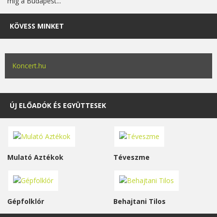
míg a Budapest...
KÖVESS MINKET
Koncert.hu
ÚJ ELŐADÓK ÉS EGYÜTTESEK
Mulató Aztékok
Téveszme
Gépfolklór
Behajtani Tilos