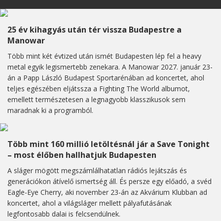
25 év kihagyás után tér vissza Budapestre a
Manowar
Több mint két évtized után ismét Budapesten lép fel a heavy
metal egyik legismertebb zenekara. A Manowar 2027. január 23-
án a Papp László Budapest Sportarénában ad koncertet, ahol
teljes egészében eljátssza a Fighting The World albumot,
emellett természetesen a legnagyobb klasszikusok sem
maradnak ki a programból.
Több mint 160 millió letöltésnál jár a Save Tonight
– most élőben hallhatjuk Budapesten
A sláger mögött megszámlálhatatlan rádiós lejátszás és
generációkon átívelő ismertség áll. És persze egy előadó, a svéd
Eagle-Eye Cherry, aki november 23-án az Akvárium Klubban ad
koncertet, ahol a világsláger mellett pályafutásának
legfontosabb dalai is felcsendülnek.