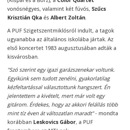
vonósnégyes, valamint két fúvós,
Szűcs
Krisztián Qka
és
Albert Zoltán
.
A PUF Szigetszentmiklósról indult, a tagok
ugyanabba az általános iskolába jártak. Az
első koncertet 1983 augusztusában adták a
kisvárosban.
"Szó szerint egy igazi garázszenekar voltunk.
Egyikünk sem tudott zenélni, gyakorlatilag
kézfeltartással választottunk hangszert. Én
jelentettem a kivételt, mert már volt egy
gitárom. Érdekes, hogy az akkori felállás több
mint tíz éven át változatlan maradt"
- mondta
korábban
Leskovics Gábor
, a PUF