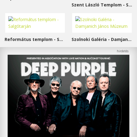
Szent László Templom - Sárvár
Református templom - Salgótarján
Szolnoki Galéria - Damjanich János Múzeum