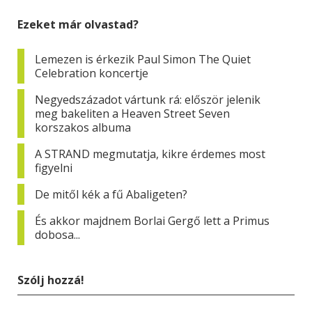
Ezeket már olvastad?
Lemezen is érkezik Paul Simon The Quiet
Celebration koncertje
Negyedszázadot vártunk rá: először jelenik
meg bakeliten a Heaven Street Seven
korszakos albuma
A STRAND megmutatja, kikre érdemes most
figyelni
De mitől kék a fű Abaligeten?
És akkor majdnem Borlai Gergő lett a Primus
dobosa...
Szólj hozzá!