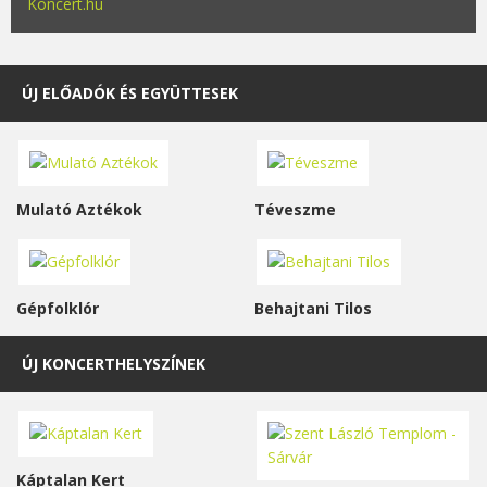
Koncert.hu
ÚJ ELŐADÓK ÉS EGYÜTTESEK
Mulató Aztékok
Téveszme
Gépfolklór
Behajtani Tilos
ÚJ KONCERTHELYSZÍNEK
Káptalan Kert