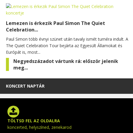
Lemezen is érkezik Paul Simon The Quiet
Celebration...
Paul Simon több évnyi szünet után tavaly ismét turnéra indult. A
The Quiet Celebration Tour bejárta az Egyesült Államokat és
Európát is, most...
Negyedszázadot vártunk rá: először jelenik
meg...
KONCERT NAPTÁR
TÖLTSD FEL AZ OLDALRA
koncerted, helyszíned, zenekarod