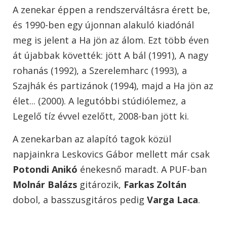
A zenekar éppen a rendszerváltásra érett be,
és 1990-ben egy újonnan alakuló kiadónál
meg is jelent a Ha jön az álom. Ezt több éven
át újabbak követték: jött A bál (1991), A nagy
rohanás (1992), a Szerelemharc (1993), a
Szajhák és partizánok (1994), majd a Ha jön az
élet... (2000). A legutóbbi stúdiólemez, a
Legelő tíz évvel ezelőtt, 2008-ban jött ki.
A zenekarban az alapító tagok közül
napjainkra Leskovics Gábor mellett már csak
Potondi Anikó
énekesnő maradt. A PUF-ban
Molnár Balázs
gitározik,
Farkas Zoltán
dobol, a basszusgitáros pedig
Varga Laca
.