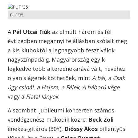
PUF '35
A
Pál Utcai Fiúk
az elmúlt három és fél
évtizedben megannyi felállásban szólalt meg
a kis kluboktól a legnagyobb fesztiválok
nagyszínpadáig. Magyarország egyik
legkedveltebb alterzenekarává vált, nevéhez
olyan slágerek köthetőek, mint
A bál, a Csak
úgy csinál, a Hajsza, a Félek, A háború vége
vagy a
Fiatal lányok
.
A szombati jubileumi koncerten számos
vendégzenész működik közre:
Beck Zoli
énekes-gitáros (30Y),
Dióssy Ákos
billentyűs
(Kispál és a Borz), a
Color Quartet