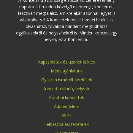
A Koncert.hu az ország elsőszámú zenei esemény
naptára. Itt minden közelgő eseményt, koncertet,
fesztivált megtalálsz, amikre akár azonnal jegyet is
vásárolhatsz! A koncertek mellett zenei híreket is
olvashatsz, továbbá mindent megtudhatsz
együttesekről és helyszínekről is. Minden koncert egy
helyen, ez a Koncert.hu.
Kapcsolatok és üzenet küldés
Médiaajánlatunk
Gyakran ismételt kérdések
Koncert
,
előadó
,
helyszín
Korábbi koncertek
Adatvédelem
ÁSZF
Felhasználási feltételek