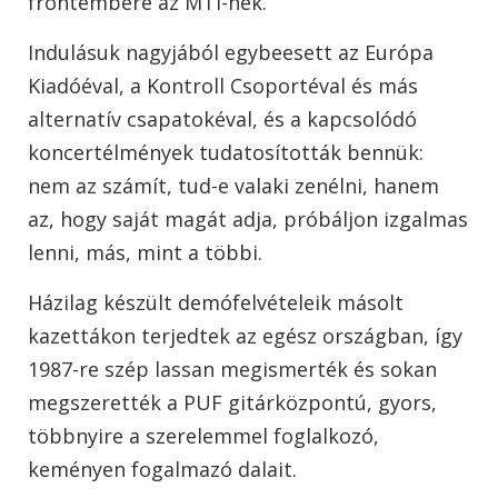
frontembere az MTI-nek.
Indulásuk nagyjából egybeesett az Európa
Kiadóéval, a Kontroll Csoportéval és más
alternatív csapatokéval, és a kapcsolódó
koncertélmények tudatosították bennük:
nem az számít, tud-e valaki zenélni, hanem
az, hogy saját magát adja, próbáljon izgalmas
lenni, más, mint a többi.
Házilag készült demófelvételeik másolt
kazettákon terjedtek az egész országban, így
1987-re szép lassan megismerték és sokan
megszerették a PUF gitárközpontú, gyors,
többnyire a szerelemmel foglalkozó,
keményen fogalmazó dalait.