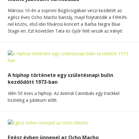
Március 10-én a soproni Búgócsigában veszi kezdetét az
egész éves Ocho Macho banzáj, majd folytatódik a FIRKIN-
nel közös, első idei fővárosi koncert a Barba Negra Blue
Stage-en. Ezt követően Tata és Győr felé veszik az irányt!.
A hiphop története egy születésnapi bulin
kezdődött 1973-ban
Idén 50 éves a hiphop. Az Animal Cannibals egy trackkel
tiszteleg a jubileum előtt.
Egész évben ünnepel az Ocho Macho