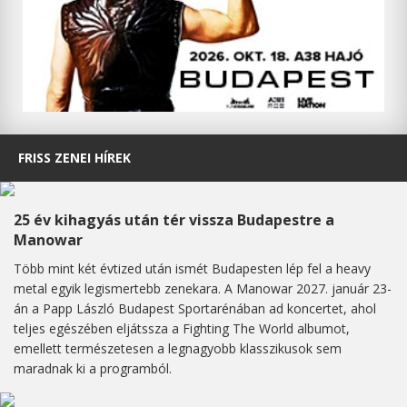
FRISS ZENEI HÍREK
25 év kihagyás után tér vissza Budapestre a
Manowar
Több mint két évtized után ismét Budapesten lép fel a heavy
metal egyik legismertebb zenekara. A Manowar 2027. január 23-
án a Papp László Budapest Sportarénában ad koncertet, ahol
teljes egészében eljátssza a Fighting The World albumot,
emellett természetesen a legnagyobb klasszikusok sem
maradnak ki a programból.