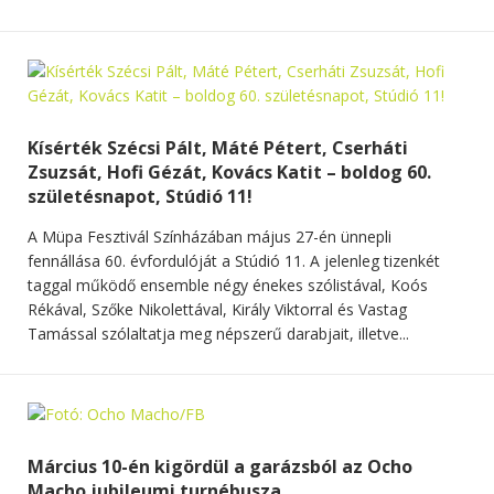
Kísérték Szécsi Pált, Máté Pétert, Cserháti
Zsuzsát, Hofi Gézát, Kovács Katit – boldog 60.
születésnapot, Stúdió 11!
A Müpa Fesztivál Színházában május 27-én ünnepli
fennállása 60. évfordulóját a Stúdió 11. A jelenleg tizenkét
taggal működő ensemble négy énekes szólistával, Koós
Rékával, Szőke Nikolettával, Király Viktorral és Vastag
Tamással szólaltatja meg népszerű darabjait, illetve...
Március 10-én kigördül a garázsból az Ocho
Macho jubileumi turnébusza