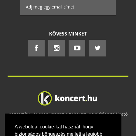
KÖVESS MINKET
Koncert.hu - Minden koncert egy helyen. Az oldalon található
tartalmakat szerzői jogok védik © 2002 -
A weboldal cookie-kat használ, hogy
2020
Adatvédelem
-
ÁSZF
-
Felhasználási
feltételek
-
Webmaster
-
Kapcsolat és üzenet küldés
biztonságos böngészés mellett a legjobb