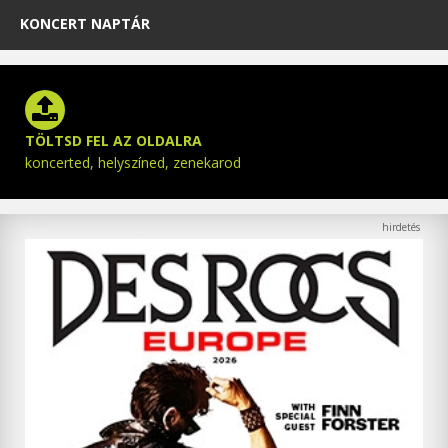
KONCERT NAPTÁR
TÖLTSD FEL AZ OLDALRA
koncerted, helyszíned, zenekarod