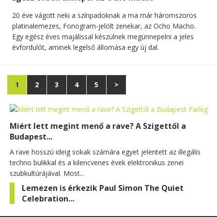
20 éve vágott neki a színpadoknak a ma már háromszoros
platinalemezes, Fonogram-jelölt zenekar, az Ocho Macho.
Egy egész éves majálissal készülnek megünnepelni a jeles
évfordulót, aminek legelső állomása egy új dal.
1
2
3
4
5
>
Miért lett megint menő a rave? A Szigettől a
Budapest...
A rave hosszú ideig sokak számára egyet jelentett az illegális
techno bulikkal és a kilencvenes évek elektronikus zenei
szubkultúrájával. Most...
Lemezen is érkezik Paul Simon The Quiet
Celebration...