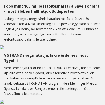
Több mint 160 millió letöltésnál jár a Save Tonight
– most élőben hallhatjuk Budapesten
A sláger mögött megszámlálhatatlan rádiós lejátszás és
generációkon átívelő ismertség áll. És persze egy előadó, a svéd
Eagle-Eye Cherry, aki november 23-án az Akvárium Klubban ad
koncertet, ahol a világsláger mellett pályafutásának
legfontosabb dalai is felcsendülnek.
A STRAND megmutatja, kikre érdemes most
figyelni
Nem tehetségkutatót indított a STRAND Fesztivál, hanem ismét
kijelölte azt a négy előadót, akik szerintük a következő évek
meghatározó szereplői lehetnek a hazai könnyűzenében. A
tavaly debütált STRAND FAN program idén Mehringer Marcit,
Gyurist, Lenkke-t és Bongort emeli reflektorfénybe – ők a
fesztiválon is kitüntetett...