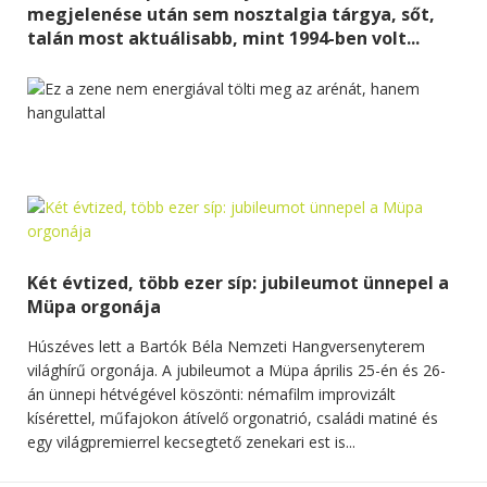
megjelenése után sem nosztalgia tárgya, sőt,
talán most aktuálisabb, mint 1994-ben volt...
Két évtized, több ezer síp: jubileumot ünnepel a
Müpa orgonája
Húszéves lett a Bartók Béla Nemzeti Hangversenyterem
világhírű orgonája. A jubileumot a Müpa április 25-én és 26-
án ünnepi hétvégével köszönti: némafilm improvizált
kísérettel, műfajokon átívelő orgonatrió, családi matiné és
egy világpremierrel kecsegtető zenekari est is...