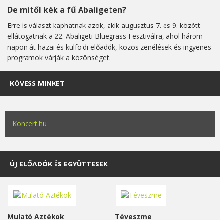
De mitől kék a fű Abaligeten?
Erre is választ kaphatnak azok, akik augusztus 7. és 9. között
ellátogatnak a 22. Abaligeti Bluegrass Fesztiválra, ahol három
napon át hazai és külföldi előadók, közös zenélések és ingyenes
programok várják a közönséget.
KÖVESS MINKET
Koncert.hu
ÚJ ELŐADÓK ÉS EGYÜTTESEK
Mulató Aztékok
Téveszme