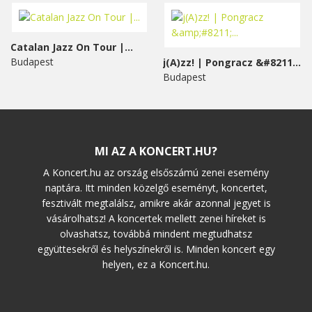
Catalan Jazz On Tour |...
Budapest
j(A)zz! | Pongracz &#8211;...
Budapest
MI AZ A KONCERT.HU?
A Koncert.hu az ország elsőszámú zenei esemény
naptára. Itt minden közelgő eseményt, koncertet,
fesztivált megtalálsz, amikre akár azonnal jegyet is
vásárolhatsz! A koncertek mellett zenei híreket is
olvashatsz, továbbá mindent megtudhatsz
együttesekről és helyszínekről is. Minden koncert egy
helyen, ez a Koncert.hu.