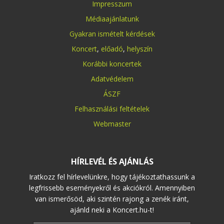
Impresszum
Médiaajánlatunk
Gyakran ismételt kérdések
Koncert
,
előadó
,
helyszín
Korábbi koncertek
Adatvédelem
ÁSZF
Felhasználási feltételek
Webmaster
HÍRLEVÉL ÉS AJÁNLÁS
Iratkozz fel hírlevelünkre, hogy tájékoztathassunk a
legfrissebb eseményekről és akciókról. Amennyiben
van ismerősöd, aki szintén rajong a zenék iránt,
ajánld neki a Koncert.hu-t!