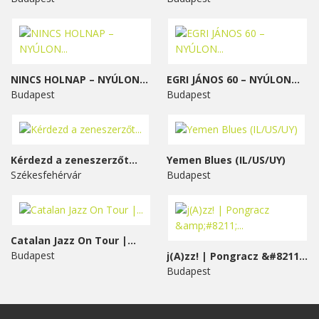
NINCS HOLNAP – NYÚLON...
EGRI JÁNOS 60 – NYÚLON...
Budapest
Budapest
Kérdezd a zeneszerzőt...
Yemen Blues (IL/US/UY)
Székesfehérvár
Budapest
Catalan Jazz On Tour |...
Budapest
j(A)zz! | Pongracz &#8211;...
Budapest