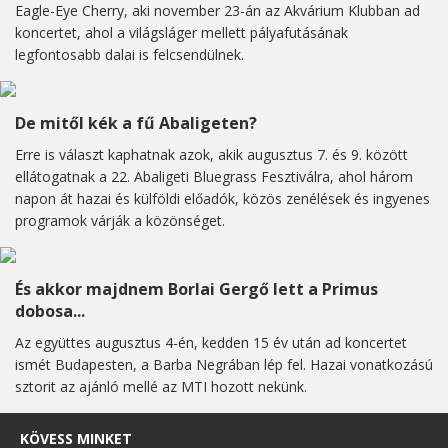
Eagle-Eye Cherry, aki november 23-án az Akvárium Klubban ad
koncertet, ahol a világsláger mellett pályafutásának
legfontosabb dalai is felcsendülnek.
De mitől kék a fű Abaligeten?
Erre is választ kaphatnak azok, akik augusztus 7. és 9. között
ellátogatnak a 22. Abaligeti Bluegrass Fesztiválra, ahol három
napon át hazai és külföldi előadók, közös zenélések és ingyenes
programok várják a közönséget.
És akkor majdnem Borlai Gergő lett a Primus
dobosa...
Az együttes augusztus 4-én, kedden 15 év után ad koncertet
ismét Budapesten, a Barba Negrában lép fel. Hazai vonatkozású
sztorit az ajánló mellé az MTI hozott nekünk.
KÖVESS MINKET