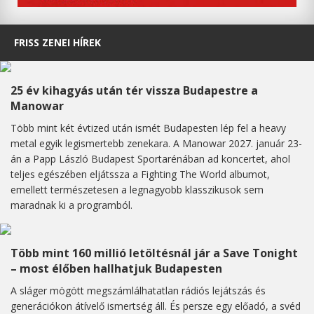
FRISS ZENEI HÍREK
25 év kihagyás után tér vissza Budapestre a
Manowar
Több mint két évtized után ismét Budapesten lép fel a heavy
metal egyik legismertebb zenekara. A Manowar 2027. január 23-
án a Papp László Budapest Sportarénában ad koncertet, ahol
teljes egészében eljátssza a Fighting The World albumot,
emellett természetesen a legnagyobb klasszikusok sem
maradnak ki a programból.
Több mint 160 millió letöltésnál jár a Save Tonight
– most élőben hallhatjuk Budapesten
A sláger mögött megszámlálhatatlan rádiós lejátszás és
generációkon átívelő ismertség áll. És persze egy előadó, a svéd