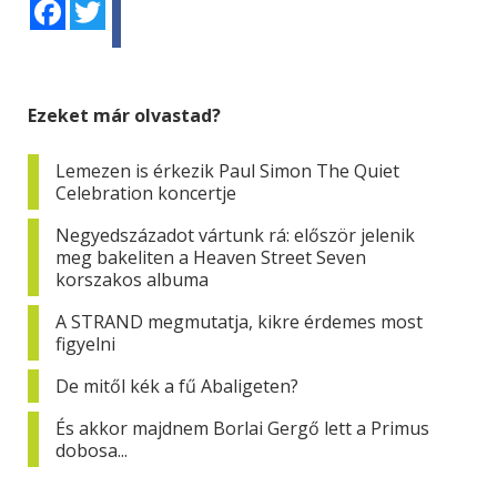
Facebook
Twitter
Ezeket már olvastad?
Lemezen is érkezik Paul Simon The Quiet
Celebration koncertje
Negyedszázadot vártunk rá: először jelenik
meg bakeliten a Heaven Street Seven
korszakos albuma
A STRAND megmutatja, kikre érdemes most
figyelni
De mitől kék a fű Abaligeten?
És akkor majdnem Borlai Gergő lett a Primus
dobosa...