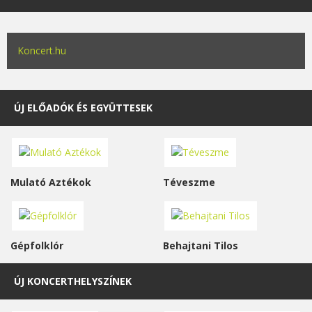
Koncert.hu
ÚJ ELŐADÓK ÉS EGYÜTTESEK
Mulató Aztékok
Téveszme
Gépfolklór
Behajtani Tilos
ÚJ KONCERTHELYSZÍNEK