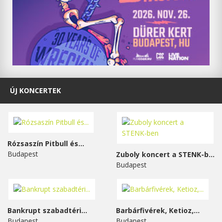
ÚJ KONCERTEK
Rózsaszín Pitbull és...
Budapest
Zuboly koncert a STENK-ben
Budapest
Bankrupt szabadtéri...
Barbárfivérek, Ketioz,...
Budapest
Budapest