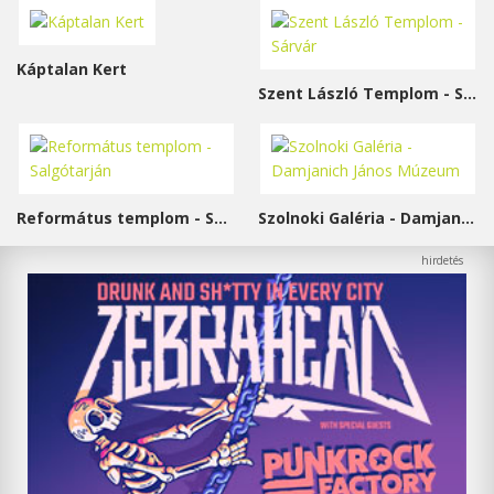
Káptalan Kert
Szent László Templom - Sárvár
Református templom - Salgótarján
Szolnoki Galéria - Damjanich János Múzeum