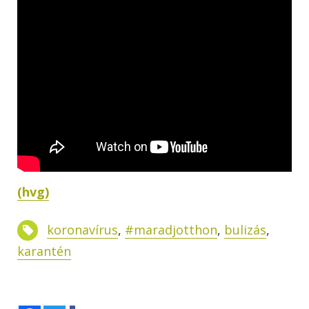
(hvg)
koronavírus
,
#maradjotthon
,
bulizás
,
karantén