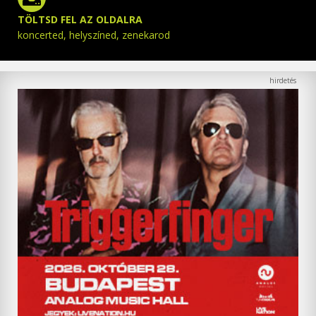
TÖLTSD FEL AZ OLDALRA
koncerted, helyszíned, zenekarod