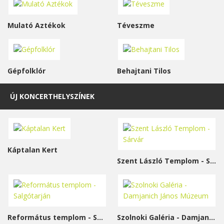
Mulató Aztékok
Téveszme
Gépfolklór
Behajtani Tilos
ÚJ KONCERTHELYSZÍNEK
Káptalan Kert
Szent László Templom - Sárvár
Református templom - Salgótarján
Szolnoki Galéria - Damjanich János Múzeum