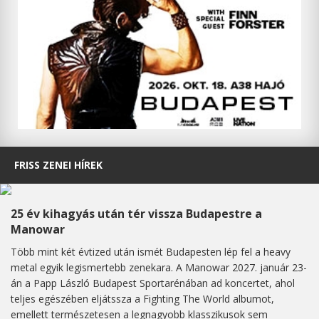
FRISS ZENEI HÍREK
25 év kihagyás után tér vissza Budapestre a
Manowar
Több mint két évtized után ismét Budapesten lép fel a heavy
metal egyik legismertebb zenekara. A Manowar 2027. január 23-
án a Papp László Budapest Sportarénában ad koncertet, ahol
teljes egészében eljátssza a Fighting The World albumot,
emellett természetesen a legnagyobb klasszikusok sem