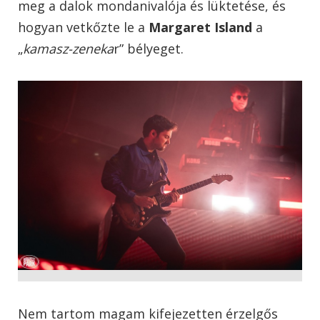
meg a dalok mondanivalója és lüktetése, és
hogyan vetkőzte le a
Margaret Island
a
„
kamasz-zeneka
r” bélyeget.
Nem tartom magam kifejezetten érzelgős