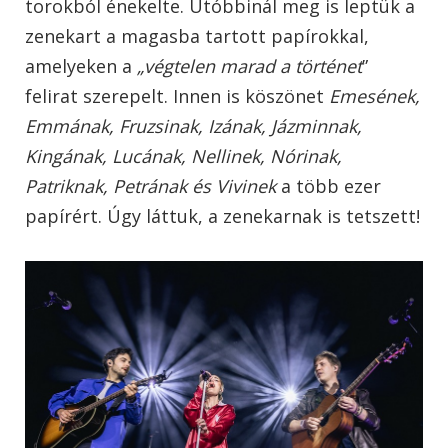
torokból énekelte. Utóbbinál meg is leptük a
zenekart a magasba tartott papírokkal,
amelyeken a
„végtelen marad a történet
”
felirat szerepelt. Innen is köszönet
Emesének,
Emmának, Fruzsinak, Izának, Jázminnak,
Kingának, Lucának, Nellinek, Nórinak,
Patriknak, Petrának és Vivinek
a több ezer
papírért. Úgy láttuk, a zenekarnak is tetszett!