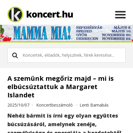
A szemünk megőriz majd – mi is
elbúcsúztattuk a Margaret
Islandet
2025/10/07 ·
Koncertbeszámoló
·
Lenti Barnabás
Nehéz bármit is írni egy olyan együttes
búcsúzásáról, amelynek zenéje,
személyisége és energiája a kezdetektől