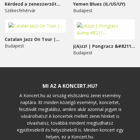
Kérdezd a zeneszerzőt...
Yemen Blues (IL/US/UY)
Székesfehérvár
Budapest
Catalan Jazz On Tour |...
Budapest
j(A)zz! | Pongracz &#8211;...
Budapest
MI AZ A KONCERT.HU?
A Koncert.hu az ország elsőszámú zenei esemény
naptára. Itt minden közelgő eseményt, koncertet,
fesztivált megtalálsz, amikre akár azonnal jegyet is
vásárolhatsz! A koncertek mellett zenei híreket is
olvashatsz, továbbá mindent megtudhatsz
együttesekről és helyszínekről is. Minden koncert egy
helyen, ez a Koncert.hu.