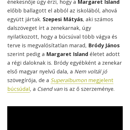
énekesnője úgy érzi, hogy a
Margaret Island
előbb ballagott el abból az iskolából, ahová
együtt jártak.
Szepesi Mátyás
, aki számos
dalszöveget írt a zenekarnak, úgy
nyilatkozott, hogy a búcsúval több vágya és
terve is megvalósítatlan marad,
Bródy János
szerint pedig a
Margaret Island
életet adott
a régi daloknak is. Bródy egyébként a zenekar
első magyar nyelvű dala, a
Nem voltál jó
szövegírója, de a
Superalbumon
megjelent
búcsúdal
, a
Csend van
is az ő szerzeménye.