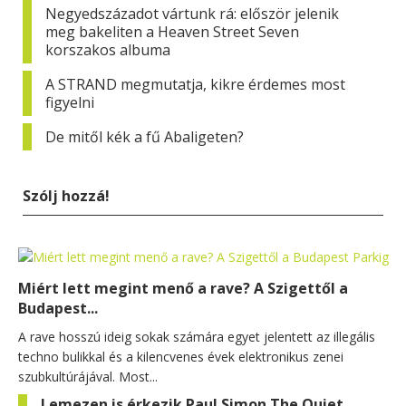
Negyedszázadot vártunk rá: először jelenik
meg bakeliten a Heaven Street Seven
korszakos albuma
A STRAND megmutatja, kikre érdemes most
figyelni
De mitől kék a fű Abaligeten?
Szólj hozzá!
Miért lett megint menő a rave? A Szigettől a
Budapest...
A rave hosszú ideig sokak számára egyet jelentett az illegális
techno bulikkal és a kilencvenes évek elektronikus zenei
szubkultúrájával. Most...
Lemezen is érkezik Paul Simon The Quiet