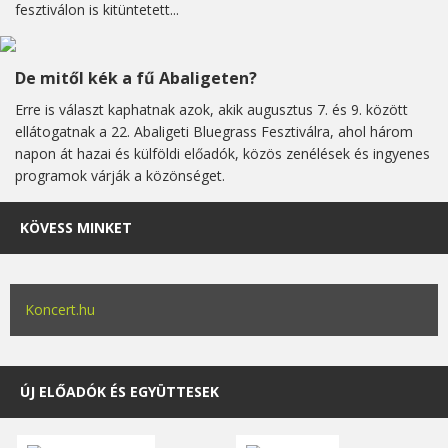
fesztiválon is kitüntetett...
De mitől kék a fű Abaligeten?
Erre is választ kaphatnak azok, akik augusztus 7. és 9. között
ellátogatnak a 22. Abaligeti Bluegrass Fesztiválra, ahol három
napon át hazai és külföldi előadók, közös zenélések és ingyenes
programok várják a közönséget.
KÖVESS MINKET
Koncert.hu
ÚJ ELŐADÓK ÉS EGYÜTTESEK