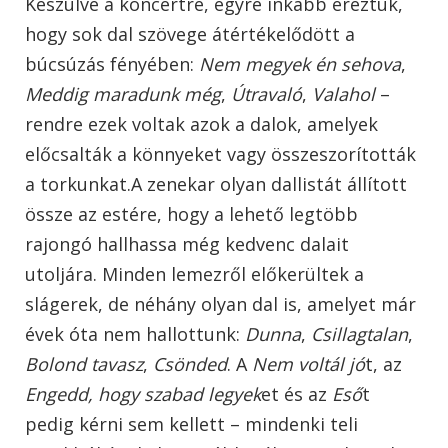
Készülve a koncertre, egyre inkább éreztük,
hogy sok dal szövege átértékelődött a
búcsúzás fényében:
Nem megyek én sehova
,
Meddig maradunk még
,
Útravaló
,
Valahol
–
rendre ezek voltak azok a dalok, amelyek
előcsalták a könnyeket vagy összeszorították
a torkunkat.A zenekar olyan dallistát állított
össze az estére, hogy a lehető legtöbb
rajongó hallhassa még kedvenc dalait
utoljára. Minden lemezről előkerültek a
slágerek, de néhány olyan dal is, amelyet már
évek óta nem hallottunk:
Dunna
,
Csillagtalan
,
Bolond tavasz
,
Csönded
. A
Nem voltál jó
t, az
Engedd, hogy szabad legyek
et és az
Eső
t
pedig kérni sem kellett – mindenki teli