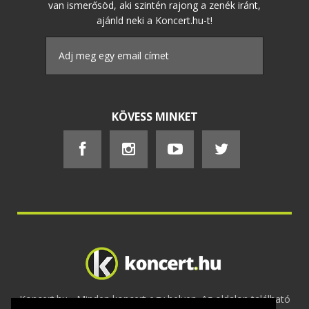
van ismerősöd, aki szintén rajong a zenék iránt,
ajánld neki a Koncert.hu-t!
KÖVESS MINKET
Koncert.hu - Minden koncert egy helyen. Az oldalon található