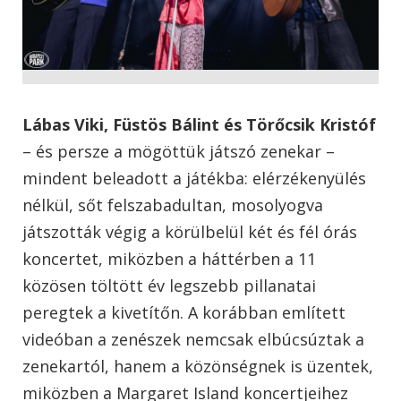
Lábas Viki, Füstös Bálint és Törőcsik Kristóf
– és persze a mögöttük játszó zenekar –
mindent beleadott a játékba: elérzékenyülés
nélkül, sőt felszabadultan, mosolyogva
játszották végig a körülbelül két és fél órás
koncertet, miközben a háttérben a 11
közösen töltött év legszebb pillanatai
peregtek a kivetítőn. A korábban említett
videóban a zenészek nemcsak elbúcsúztak a
zenekartól, hanem a közönségnek is üzentek,
miközben a Margaret Island koncertjeihez