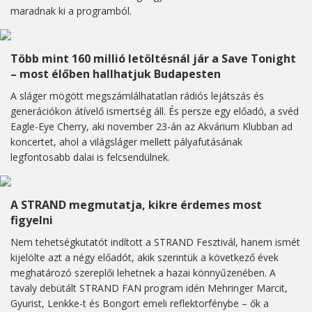
maradnak ki a programból.
Több mint 160 millió letöltésnál jár a Save Tonight
– most élőben hallhatjuk Budapesten
A sláger mögött megszámlálhatatlan rádiós lejátszás és
generációkon átívelő ismertség áll. És persze egy előadó, a svéd
Eagle-Eye Cherry, aki november 23-án az Akvárium Klubban ad
koncertet, ahol a világsláger mellett pályafutásának
legfontosabb dalai is felcsendülnek.
A STRAND megmutatja, kikre érdemes most
figyelni
Nem tehetségkutatót indított a STRAND Fesztivál, hanem ismét
kijelölte azt a négy előadót, akik szerintük a következő évek
meghatározó szereplői lehetnek a hazai könnyűzenében. A
tavaly debütált STRAND FAN program idén Mehringer Marcit,
Gyurist, Lenkke-t és Bongort emeli reflektorfénybe – ők a