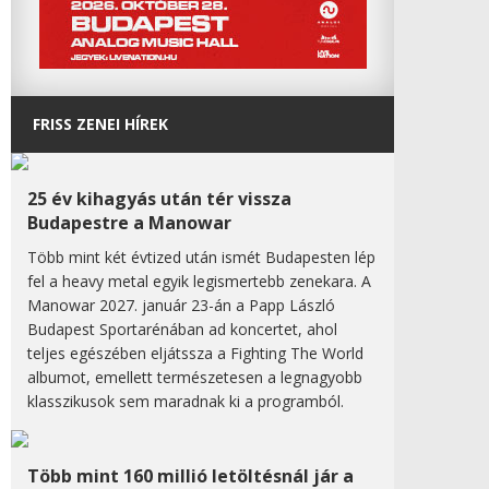
FRISS ZENEI HÍREK
25 év kihagyás után tér vissza
Budapestre a Manowar
Több mint két évtized után ismét Budapesten lép
fel a heavy metal egyik legismertebb zenekara. A
Manowar 2027. január 23-án a Papp László
Budapest Sportarénában ad koncertet, ahol
teljes egészében eljátssza a Fighting The World
albumot, emellett természetesen a legnagyobb
klasszikusok sem maradnak ki a programból.
Több mint 160 millió letöltésnál jár a