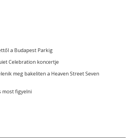
ettől a Budapest Parkig
iet Celebration koncertje
elenik meg bakeliten a Heaven Street Seven
most figyelni