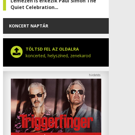
Lemezen is érkezik Paul Simon The
Quiet Celebration...
KONCERT NAPTÁR
TÖLTSD FEL AZ OLDALRA
koncerted, helyszíned, zenekarod