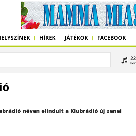
HELYSZÍNEK
HÍREK
JÁTÉKOK
FACEBOOK
22
kon
ió
ebrádió néven elindult a Klubrádió új zenei