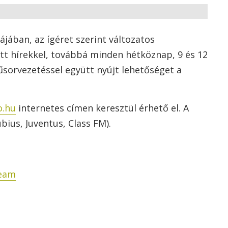
jában, az ígéret szerint változatos
ött hírekkel, továbbá minden hétköznap, 9 és 12
űsorvezetéssel együtt nyújt lehetőséget a
o.hu
internetes címen keresztül érhető el. A
ubius, Juventus, Class FM).
eam