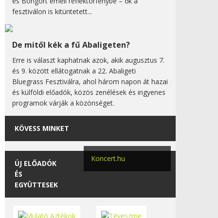
és Bongort emeli reflektorfénybe – ők a
fesztiválon is kitüntetett...
De mitől kék a fű Abaligeten?
Erre is választ kaphatnak azok, akik augusztus 7.
és 9. között ellátogatnak a 22. Abaligeti
Bluegrass Fesztiválra, ahol három napon át hazai
és külföldi előadók, közös zenélések és ingyenes
programok várják a közönséget.
KÖVESS MINKET
Koncert.hu
ÚJ ELŐADÓK
ÉS
EGYÜTTESEK