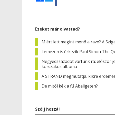
Ezeket már olvastad?
Miért lett megint menő a rave? A Szig
Lemezen is érkezik Paul Simon The Qu
Negyedszázadot vártunk rá: először j
korszakos albuma
A STRAND megmutatja, kikre érdemes 
De mitől kék a fű Abaligeten?
Szólj hozzá!