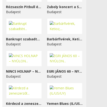
Rózsaszín Pitbull és...
Zuboly koncert a STENK-ben
Budapest
Budapest
Bankrupt szabadtéri...
Barbárfivérek, Ketioz,...
Budapest
Budapest
NINCS HOLNAP – NYÚLON...
EGRI JÁNOS 60 – NYÚLON...
Budapest
Budapest
Kérdezd a zeneszerzőt...
Yemen Blues (IL/US/UY)