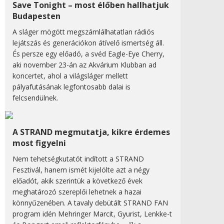
Save Tonight – most élőben hallhatjuk
Budapesten
A sláger mögött megszámlálhatatlan rádiós
lejátszás és generációkon átívelő ismertség áll.
És persze egy előadó, a svéd Eagle-Eye Cherry,
aki november 23-án az Akvárium Klubban ad
koncertet, ahol a világsláger mellett
pályafutásának legfontosabb dalai is
felcsendülnek.
A STRAND megmutatja, kikre érdemes
most figyelni
Nem tehetségkutatót indított a STRAND
Fesztivál, hanem ismét kijelölte azt a négy
előadót, akik szerintük a következő évek
meghatározó szereplői lehetnek a hazai
könnyűzenében. A tavaly debütált STRAND FAN
program idén Mehringer Marcit, Gyurist, Lenkke-t