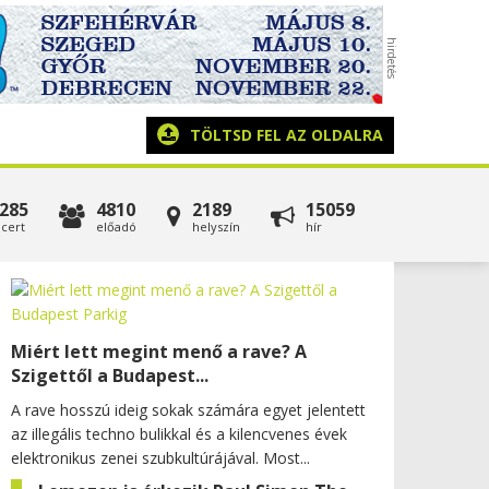
TÖLTSD FEL AZ OLDALRA
285
4810
2189
15059
cert
előadó
helyszín
hír
Miért lett megint menő a rave? A
Szigettől a Budapest...
A rave hosszú ideig sokak számára egyet jelentett
az illegális techno bulikkal és a kilencvenes évek
elektronikus zenei szubkultúrájával. Most...