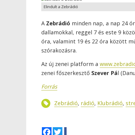
Elindult a Zebrádió
A
Zebrádió
minden nap, a nap 24 órá
dallamokkal, reggel 7 és este 9 köz
óra, valamint 19 és 22 óra között m
szórakozásra.
Az új zenei platform a
www.zebradi
zenei főszerkesztő
Szever Pá
l (Dan
Forrás
Zebrádió
,
rádió
,
Klubrádió
,
str
Facebook
Twitter