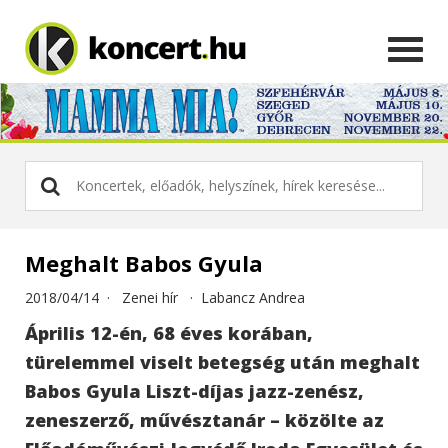
Meghalt Babos Gyula
2018/04/14 ·
Zenei hír
·
Labancz Andrea
Április 12-én, 68 éves korában,
türelemmel viselt betegség után meghalt
Babos Gyula Liszt-díjas jazz-zenész,
zeneszerző, művésztanár – közölte az