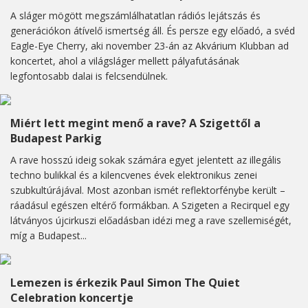
A sláger mögött megszámlálhatatlan rádiós lejátszás és
generációkon átívelő ismertség áll. És persze egy előadó, a svéd
Eagle-Eye Cherry, aki november 23-án az Akvárium Klubban ad
koncertet, ahol a világsláger mellett pályafutásának
legfontosabb dalai is felcsendülnek.
Miért lett megint menő a rave? A Szigettől a
Budapest Parkig
A rave hosszú ideig sokak számára egyet jelentett az illegális
techno bulikkal és a kilencvenes évek elektronikus zenei
szubkultúrájával. Most azonban ismét reflektorfénybe került –
ráadásul egészen eltérő formákban. A Szigeten a Recirquel egy
látványos újcirkuszi előadásban idézi meg a rave szellemiségét,
míg a Budapest...
Lemezen is érkezik Paul Simon The Quiet
Celebration koncertje