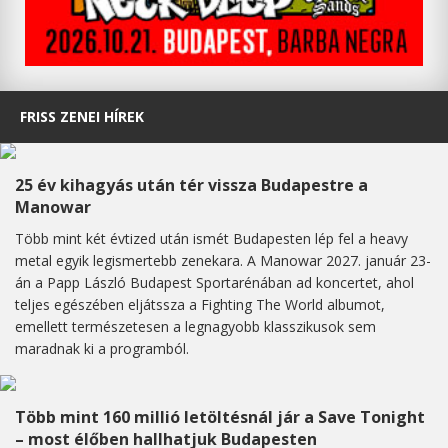
FRISS ZENEI HÍREK
25 év kihagyás után tér vissza Budapestre a
Manowar
Több mint két évtized után ismét Budapesten lép fel a heavy
metal egyik legismertebb zenekara. A Manowar 2027. január 23-
án a Papp László Budapest Sportarénában ad koncertet, ahol
teljes egészében eljátssza a Fighting The World albumot,
emellett természetesen a legnagyobb klasszikusok sem
maradnak ki a programból.
Több mint 160 millió letöltésnál jár a Save Tonight
– most élőben hallhatjuk Budapesten