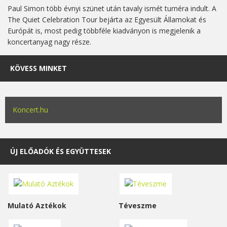
Paul Simon több évnyi szünet után tavaly ismét turnéra indult. A
The Quiet Celebration Tour bejárta az Egyesült Államokat és
Európát is, most pedig többféle kiadványon is megjelenik a
koncertanyag nagy része.
KÖVESS MINKET
Koncert.hu
ÚJ ELŐADÓK ÉS EGYÜTTESEK
Mulató Aztékok
Téveszme