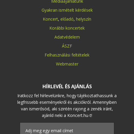
Médiaajánlatunk
Gyakran ismételt kérdések
Koncert
,
előadó
,
helyszín
Korábbi koncertek
Adatvédelem
ÁSZF
Felhasználási feltételek
Webmaster
HÍRLEVÉL ÉS AJÁNLÁS
Iratkozz fel hírlevelünkre, hogy tájékoztathassunk a
legfrissebb eseményekről és akciókról. Amennyiben
van ismerősöd, aki szintén rajong a zenék iránt,
ajánld neki a Koncert.hu-t!