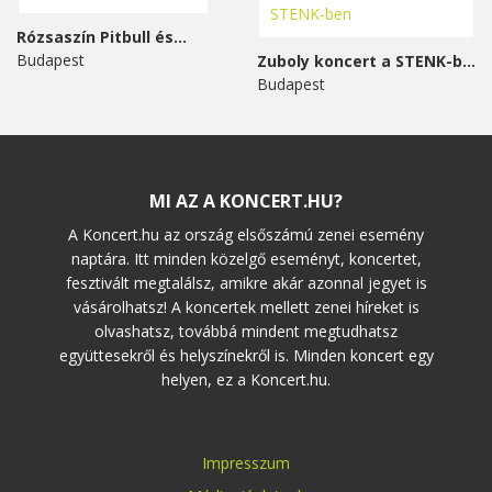
Rózsaszín Pitbull és...
Budapest
Zuboly koncert a STENK-ben
Budapest
MI AZ A KONCERT.HU?
A Koncert.hu az ország elsőszámú zenei esemény
naptára. Itt minden közelgő eseményt, koncertet,
fesztivált megtalálsz, amikre akár azonnal jegyet is
vásárolhatsz! A koncertek mellett zenei híreket is
olvashatsz, továbbá mindent megtudhatsz
együttesekről és helyszínekről is. Minden koncert egy
helyen, ez a Koncert.hu.
Impresszum