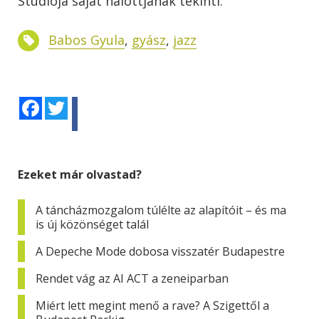
Stúdiója saját halottjának tekinti.
Babos Gyula
,
gyász
,
jazz
Facebook
Twitter
Ezeket már olvastad?
A táncházmozgalom túlélte az alapítóit – és ma
is új közönséget talál
A Depeche Mode dobosa visszatér Budapestre
Rendet vág az AI ACT a zeneiparban
Miért lett megint menő a rave? A Szigettől a