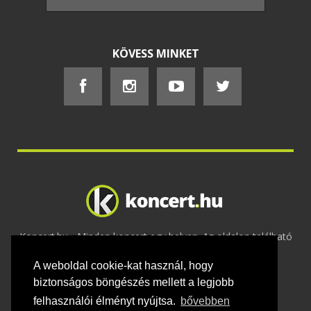
KÖVESS MINKET
Koncert.hu - Minden koncert egy helyen. Az oldalon található
tartalmakat szerzői jogok védik © 2002 -
A weboldal cookie-kat használ, hogy
2020
Adatvédelem
-
ÁSZF
-
Felhasználási
feltételek
-
Webmaster
-
Kapcsolat és üzenet küldés
biztonságos böngészés mellett a legjobb
felhasználói élményt nyújtsa.
bővebben