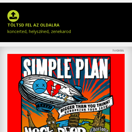
TÖLTSD FEL AZ OLDALRA
koncerted, helyszíned, zenekarod