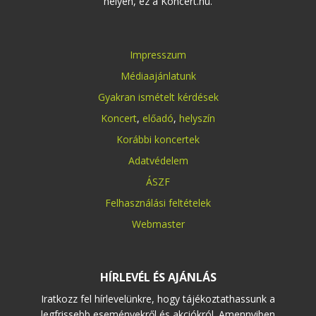
helyen, ez a Koncert.hu.
Impresszum
Médiaajánlatunk
Gyakran ismételt kérdések
Koncert
,
előadó
,
helyszín
Korábbi koncertek
Adatvédelem
ÁSZF
Felhasználási feltételek
Webmaster
HÍRLEVÉL ÉS AJÁNLÁS
Iratkozz fel hírlevelünkre, hogy tájékoztathassunk a
legfrissebb eseményekről és akciókról. Amennyiben