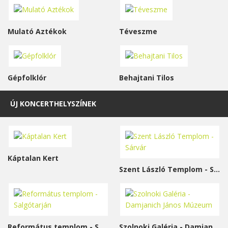
Mulató Aztékok
Téveszme
Gépfolklór
Behajtani Tilos
ÚJ KONCERTHELYSZÍNEK
Káptalan Kert
Szent László Templom - Sárvár
Református templom - Salgótarján
Szolnoki Galéria - Damjanich János Múzeum