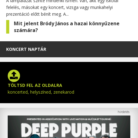
A lámpalázat szinte mindenki ismeri. Van, akit egy iskolai
felelés, másokat egy koncert, vizsga vagy munkahelyi
prezentáció előtt bénít meg. A...
Mit jelent Bródy János a hazai könnyűzene
számára?
KONCERT NAPTÁR
TÖLTSD FEL AZ OLDALRA
koncerted, helyszíned, zenekarod