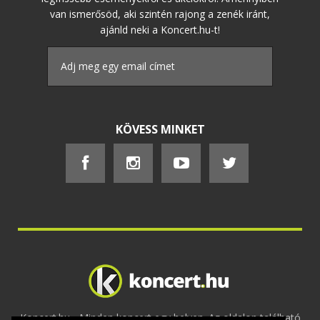
van ismerősöd, aki szintén rajong a zenék iránt,
ajánld neki a Koncert.hu-t!
KÖVESS MINKET
Koncert.hu - Minden koncert egy helyen. Az oldalon található