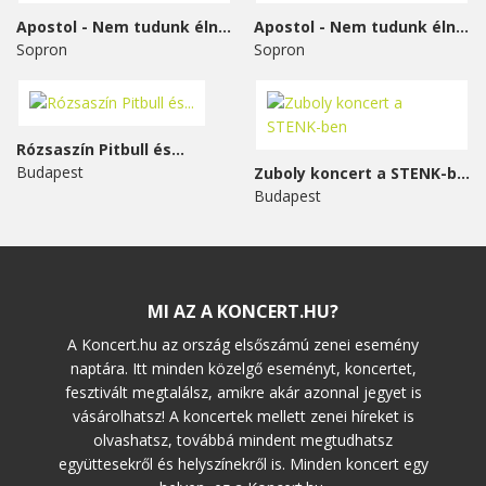
Apostol - Nem tudunk élni...
Apostol - Nem tudunk élni...
Sopron
Sopron
Rózsaszín Pitbull és...
Budapest
Zuboly koncert a STENK-ben
Budapest
MI AZ A KONCERT.HU?
A Koncert.hu az ország elsőszámú zenei esemény
naptára. Itt minden közelgő eseményt, koncertet,
fesztivált megtalálsz, amikre akár azonnal jegyet is
vásárolhatsz! A koncertek mellett zenei híreket is
olvashatsz, továbbá mindent megtudhatsz
együttesekről és helyszínekről is. Minden koncert egy