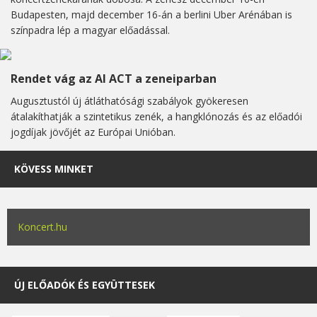
Budapesten, majd december 16-án a berlini Uber Arénában is
színpadra lép a magyar előadással.
Rendet vág az AI ACT a zeneiparban
Augusztustól új átláthatósági szabályok gyökeresen
átalakíthatják a szintetikus zenék, a hangklónozás és az előadói
jogdíjak jövőjét az Európai Unióban.
KÖVESS MINKET
Koncert.hu
ÚJ ELŐADÓK ÉS EGYÜTTESEK