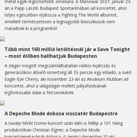
metal egyik legismertebb zenekara. A Manowar 2027. január 23-
án a Papp László Budapest Sportarénában ad koncertet, ahol
teljes egészében eljátssza a Fighting The World albumot,
emellett természetesen a legnagyobb klasszikusok sem
maradnak ki a programból.
Több mint 160 millió letöltésnál jár a Save Tonight
– most élőben hallhatjuk Budapesten
A sláger mögött megszámlálhatatlan rádiós lejátszás és
generációkon átívelő ismertség áll. És persze egy előadó, a svéd
Eagle-Eye Cherry, aki november 23-án az Akvárium Klubban ad
koncertet, ahol a világsláger mellett pályafutásának
legfontosabb dalai is felcsendülnek.
A Depeche Mode dobosa visszatér Budapestre
A tavalyi MVM Dome-koncert után idén is fellép a 101 Hang
produkcióban Christian Eigner, a Depeche Mode
koncertzenekarának dobosa. A zenész december 10-én