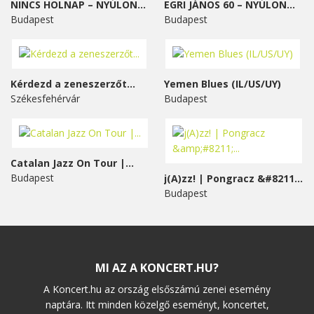
NINCS HOLNAP – NYÚLON...
EGRI JÁNOS 60 – NYÚLON...
Budapest
Budapest
Kérdezd a zeneszerzőt...
Yemen Blues (IL/US/UY)
Székesfehérvár
Budapest
Catalan Jazz On Tour |...
Budapest
j(A)zz! | Pongracz &#8211;...
Budapest
MI AZ A KONCERT.HU?
A Koncert.hu az ország elsőszámú zenei esemény
naptára. Itt minden közelgő eseményt, koncertet,