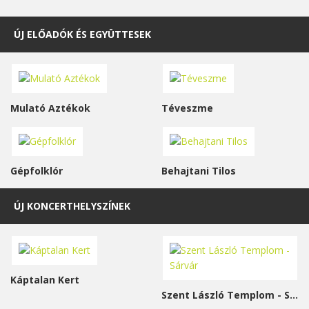
ÚJ ELŐADÓK ÉS EGYÜTTESEK
Mulató Aztékok
Téveszme
Gépfolklór
Behajtani Tilos
ÚJ KONCERTHELYSZÍNEK
Káptalan Kert
Szent László Templom - Sárvár