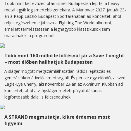
Több mint két évtized után ismét Budapesten lép fel a heavy
metal egyik legismertebb zenekara. A Manowar 2027. január 23-
án a Papp László Budapest Sportarénában ad koncertet, ahol
teljes egészében eljátssza a Fighting The World albumot,
emellett természetesen a legnagyobb klasszikusok sem
maradnak ki a programból.
Több mint 160 millió letöltésnál jár a Save Tonight
– most élőben hallhatjuk Budapesten
A sláger mögött megszámlálhatatlan rádiós lejátszás és
generációkon átívelő ismertség áll. És persze egy előadó, a svéd
Eagle-Eye Cherry, aki november 23-án az Akvárium Klubban ad
koncertet, ahol a világsláger mellett pályafutásának
legfontosabb dalai is felcsendülnek.
A STRAND megmutatja, kikre érdemes most
figyelni