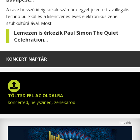
A rave hosszú ideig sokak számára egyet jelentett az illegális
techno bulikkal és a kilencvenes évek elektronikus zenei
szubkultúrájával. Most...
Lemezen is érkezik Paul Simon The Quiet
Celebration...
KONCERT NAPTÁR
TÖLTSD FEL AZ OLDALRA
koncerted, helyszíned, zenekarod