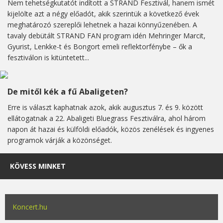
Nem tehetségkutatót indított a STRAND Fesztivál, hanem ismét
kijelölte azt a négy előadót, akik szerintük a következő évek
meghatározó szereplői lehetnek a hazai könnyűzenében. A
tavaly debütált STRAND FAN program idén Mehringer Marcit,
Gyurist, Lenkke-t és Bongort emeli reflektorfénybe – ők a
fesztiválon is kitüntetett...
De mitől kék a fű Abaligeten?
Erre is választ kaphatnak azok, akik augusztus 7. és 9. között
ellátogatnak a 22. Abaligeti Bluegrass Fesztiválra, ahol három
napon át hazai és külföldi előadók, közös zenélések és ingyenes
programok várják a közönséget.
KÖVESS MINKET
Koncert.hu