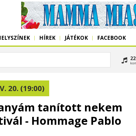
HELYSZÍNEK
HÍREK
JÁTÉKOK
FACEBOOK
22
kon
. 20. (19:00)
 anyám tanított nekem
tivál - Hommage Pablo