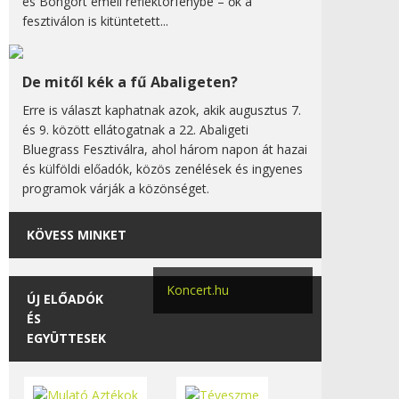
és Bongort emeli reflektorfénybe – ők a
fesztiválon is kitüntetett...
De mitől kék a fű Abaligeten?
Erre is választ kaphatnak azok, akik augusztus 7.
és 9. között ellátogatnak a 22. Abaligeti
Bluegrass Fesztiválra, ahol három napon át hazai
és külföldi előadók, közös zenélések és ingyenes
programok várják a közönséget.
KÖVESS MINKET
Koncert.hu
ÚJ ELŐADÓK
ÉS
EGYÜTTESEK