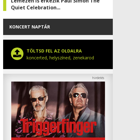
Lemezen is érkezik Paul Simon The
Quiet Celebration...
KONCERT NAPTÁR
TÖLTSD FEL AZ OLDALRA
koncerted, helyszíned, zenekarod