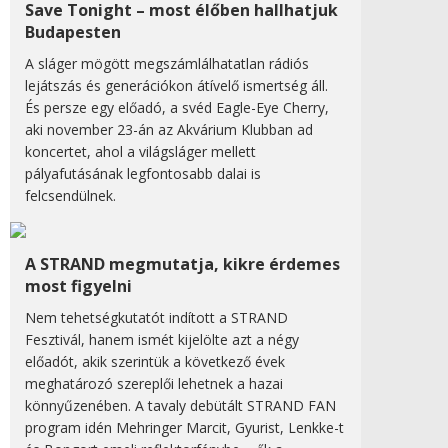
Save Tonight – most élőben hallhatjuk
Budapesten
A sláger mögött megszámlálhatatlan rádiós
lejátszás és generációkon átívelő ismertség áll.
És persze egy előadó, a svéd Eagle-Eye Cherry,
aki november 23-án az Akvárium Klubban ad
koncertet, ahol a világsláger mellett
pályafutásának legfontosabb dalai is
felcsendülnek.
A STRAND megmutatja, kikre érdemes
most figyelni
Nem tehetségkutatót indított a STRAND
Fesztivál, hanem ismét kijelölte azt a négy
előadót, akik szerintük a következő évek
meghatározó szereplői lehetnek a hazai
könnyűzenében. A tavaly debütált STRAND FAN
program idén Mehringer Marcit, Gyurist, Lenkke-t