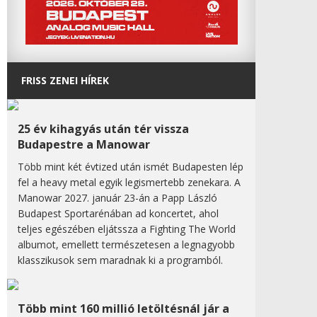
FRISS ZENEI HÍREK
25 év kihagyás után tér vissza
Budapestre a Manowar
Több mint két évtized után ismét Budapesten lép
fel a heavy metal egyik legismertebb zenekara. A
Manowar 2027. január 23-án a Papp László
Budapest Sportarénában ad koncertet, ahol
teljes egészében eljátssza a Fighting The World
albumot, emellett természetesen a legnagyobb
klasszikusok sem maradnak ki a programból.
Több mint 160 millió letöltésnál jár a