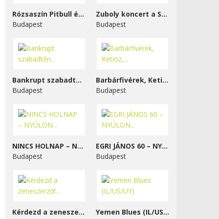
Rózsaszín Pitbull és...
Zuboly koncert a STENK-ben
Budapest
Budapest
Bankrupt szabadtéri...
Barbárfivérek, Ketioz,...
Budapest
Budapest
NINCS HOLNAP – NYÚLON...
EGRI JÁNOS 60 – NYÚLON...
Budapest
Budapest
Kérdezd a zeneszerzőt...
Yemen Blues (IL/US/UY)