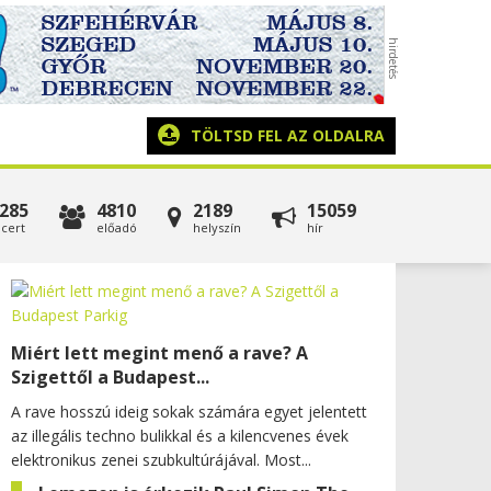
TÖLTSD FEL AZ OLDALRA
285
4810
2189
15059
cert
előadó
helyszín
hír
Miért lett megint menő a rave? A
Szigettől a Budapest...
A rave hosszú ideig sokak számára egyet jelentett
az illegális techno bulikkal és a kilencvenes évek
elektronikus zenei szubkultúrájával. Most...