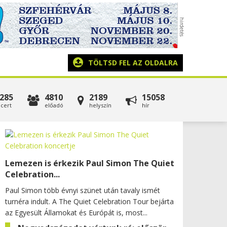
TÖLTSD FEL AZ OLDALRA
285
4810
2189
15058
cert
előadó
helyszín
hír
Lemezen is érkezik Paul Simon The Quiet
Celebration...
Paul Simon több évnyi szünet után tavaly ismét
turnéra indult. A The Quiet Celebration Tour bejárta
az Egyesült Államokat és Európát is, most...