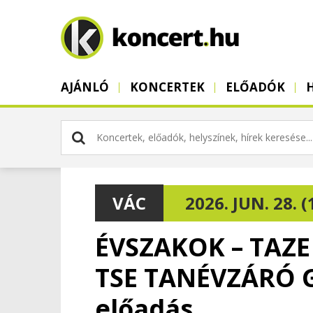
AJÁNLÓ
KONCERTEK
ELŐADÓK
VÁC
2026. JUN. 28. (
ÉVSZAKOK – TAZE
TSE TANÉVZÁRÓ G
előadás