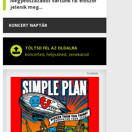
Negyedszázadot vártunk rá: először
jelenik meg...
KONCERT NAPTÁR
TÖLTSD FEL AZ OLDALRA
koncerted, helyszíned, zenekarod