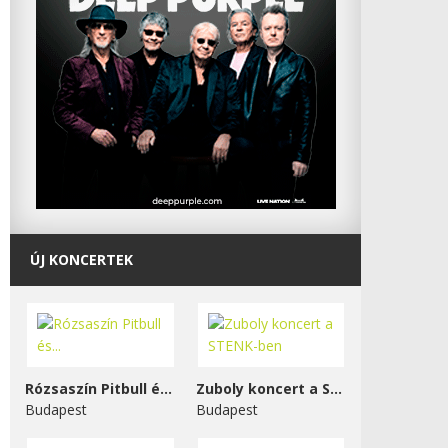
ÚJ KONCERTEK
Rózsaszín Pitbull és...
Zuboly koncert a STENK-ben
Budapest
Budapest