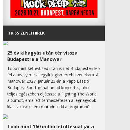
FRISS ZENEI HÍREK
25 év kihagyás után tér vissza
Budapestre a Manowar
Több mint két évtized után ismét Budapesten lép
fel a heavy metal egyik legismertebb zenekara. A
Manowar 2027. január 23-án a Papp László
Budapest Sportarénában ad koncertet, ahol
teljes egészében eljátssza a Fighting The World
albumot, emellett természetesen a legnagyobb
klasszikusok sem maradnak ki a programból.
Több mint 160 millió letöltésnál jár a