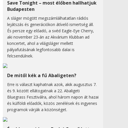
Save Tonight – most élőben hallhatjuk
Budapesten
A sláger mögött megszámlálhatatlan rádiós
lejátszás és generációkon átívelő ismertség áll.
És persze egy előadó, a svéd Eagle-Eye Cherry,
aki november 23-án az Akvárium Klubban ad
koncertet, ahol a világsláger mellett
pályafutásának legfontosabb dalai is
felcsendülnek.
De mitől kék a fű Abaligeten?
Erre is választ kaphatnak azok, akik augusztus 7.
és 9. között ellátogatnak a 22. Abaligeti
Bluegrass Fesztiválra, ahol három napon át hazai
és külföldi előadók, közös zenélések és ingyenes
programok várják a közönséget.