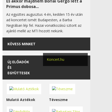
És akkor majdnem Borlai Gergő lett a
Primus dobosa...
Az együttes augusztus 4-én, kedden 15 év után
ad koncertet ismét Budapesten, a Barba
Negrában lép fel. Hazai vonatkozású sztorit az
ajánló mellé az MTI hozott nekünk.
KÖVESS MINKET
Koncert.hu
ÚJ ELŐADÓK
ÉS
EGYÜTTESEK
Mulató Aztékok
Téveszme