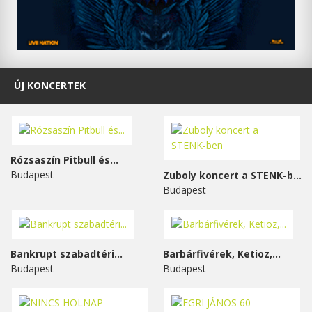
ÚJ KONCERTEK
Rózsaszín Pitbull és...
Budapest
Zuboly koncert a STENK-ben
Budapest
Bankrupt szabadtéri...
Barbárfivérek, Ketioz,...
Budapest
Budapest