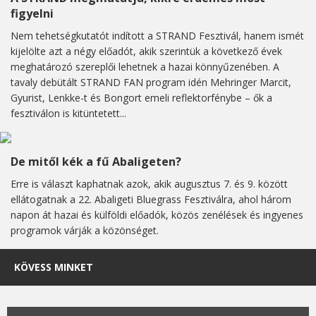
figyelni
Nem tehetségkutatót indított a STRAND Fesztivál, hanem ismét
kijelölte azt a négy előadót, akik szerintük a következő évek
meghatározó szereplői lehetnek a hazai könnyűzenében. A
tavaly debütált STRAND FAN program idén Mehringer Marcit,
Gyurist, Lenkke-t és Bongort emeli reflektorfénybe – ők a
fesztiválon is kitüntetett...
De mitől kék a fű Abaligeten?
Erre is választ kaphatnak azok, akik augusztus 7. és 9. között
ellátogatnak a 22. Abaligeti Bluegrass Fesztiválra, ahol három
napon át hazai és külföldi előadók, közös zenélések és ingyenes
programok várják a közönséget.
KÖVESS MINKET