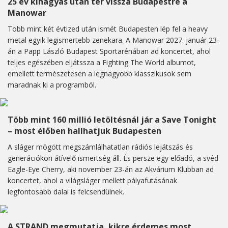
25 év kihagyás után tér vissza Budapestre a
Manowar
Több mint két évtized után ismét Budapesten lép fel a heavy
metal egyik legismertebb zenekara. A Manowar 2027. január 23-
án a Papp László Budapest Sportarénában ad koncertet, ahol
teljes egészében eljátssza a Fighting The World albumot,
emellett természetesen a legnagyobb klasszikusok sem
maradnak ki a programból.
Több mint 160 millió letöltésnál jár a Save Tonight
– most élőben hallhatjuk Budapesten
A sláger mögött megszámlálhatatlan rádiós lejátszás és
generációkon átívelő ismertség áll. És persze egy előadó, a svéd
Eagle-Eye Cherry, aki november 23-án az Akvárium Klubban ad
koncertet, ahol a világsláger mellett pályafutásának
legfontosabb dalai is felcsendülnek.
A STRAND megmutatja, kikre érdemes most