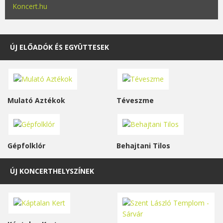
Koncert.hu
ÚJ ELŐADÓK ÉS EGYÜTTESEK
Mulató Aztékok
Téveszme
Gépfolklór
Behajtani Tilos
ÚJ KONCERTHELYSZÍNEK