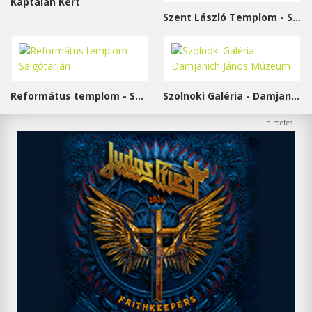
Káptalan Kert
Szent László Templom - Sárvár
Református templom - Salgótarján
Szolnoki Galéria - Damjanich János Múzeum