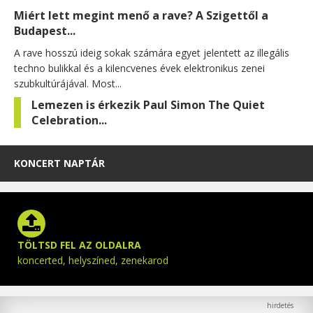
Miért lett megint menő a rave? A Szigettől a
Budapest...
A rave hosszú ideig sokak számára egyet jelentett az illegális
techno bulikkal és a kilencvenes évek elektronikus zenei
szubkultúrájával. Most...
Lemezen is érkezik Paul Simon The Quiet
Celebration...
KONCERT NAPTÁR
TÖLTSD FEL AZ OLDALRA
koncerted, helyszíned, zenekarod