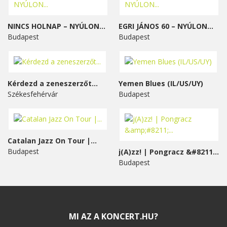
NINCS HOLNAP – NYÚLON...
EGRI JÁNOS 60 – NYÚLON...
Budapest
Budapest
Kérdezd a zeneszerzőt...
Yemen Blues (IL/US/UY)
Székesfehérvár
Budapest
Catalan Jazz On Tour |...
Budapest
j(A)zz! | Pongracz &#8211;...
Budapest
MI AZ A KONCERT.HU?