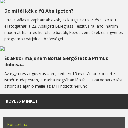
De mitől kék a fű Abaligeten?
Erre is választ kaphatnak azok, akik augusztus 7. és 9. között
ellátogatnak a 22. Abaligeti Bluegrass Fesztiválra, ahol három
napon át hazai és külföldi előadók, közös zenélések és ingyenes
programok várják a közönséget.
És akkor majdnem Borlai Gergő lett a Primus
dobosa...
Az együttes augusztus 4-én, kedden 15 év után ad koncertet
ismét Budapesten, a Barba Negrában lép fel. Hazai vonatkozású
sztorit az ajánló mellé az MTI hozott nekünk.
KÖVESS MINKET
Koncert.hu