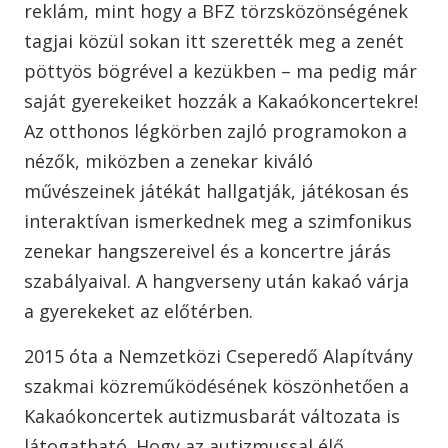
reklám, mint hogy a BFZ törzsközönségének
tagjai közül sokan itt szerették meg a zenét
pöttyös bögrével a kezükben – ma pedig már
saját gyerekeiket hozzák a Kakaókoncertekre!
Az otthonos légkörben zajló programokon a
nézők, miközben a zenekar kiváló
művészeinek játékát hallgatják, játékosan és
interaktívan ismerkednek meg a szimfonikus
zenekar hangszereivel és a koncertre járás
szabályaival. A hangverseny után kakaó várja
a gyerekeket az előtérben.
2015 óta a Nemzetközi Cseperedő Alapítvány
szakmai közreműködésének köszönhetően a
Kakaókoncertek autizmusbarát változata is
látogatható. Hogy az autizmussal élő