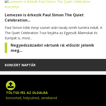
Lemezen is érkezik Paul Simon The Quiet
Celebration...
Paul Simon több évnyi szünet után tavaly ismét turnéra indult. A
The Quiet Celebration Tour bejárta az Egyesült Államokat és
Európát is, most...
Negyedszázadot vártunk rá: először jelenik
meg...
KONCERT NAPTÁR
TÖLTSD FEL AZ OLDALRA
koncerted, helyszíned, zenekarod