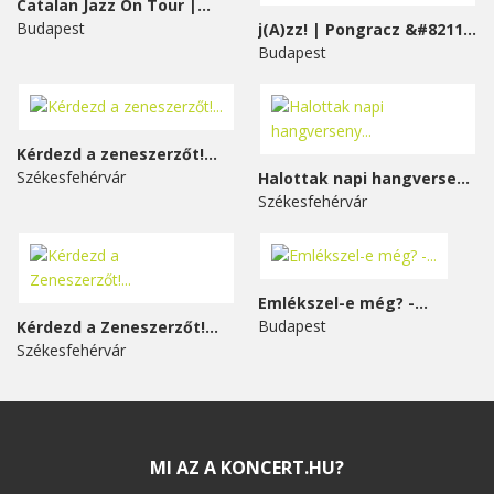
Catalan Jazz On Tour |...
Budapest
j(A)zz! | Pongracz &#8211;...
Budapest
Kérdezd a zeneszerzőt!...
Székesfehérvár
Halottak napi hangverseny...
Székesfehérvár
Emlékszel-e még? -...
Budapest
Kérdezd a Zeneszerzőt!...
Székesfehérvár
MI AZ A KONCERT.HU?