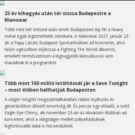
25 év kihagyás után tér vissza Budapestre a
Manowar
Több mint két évtized után ismét Budapesten lép fel a heavy
metal egyik legismertebb zenekara. A Manowar 2027. január 23-
án a Papp László Budapest Sportarénában ad koncertet, ahol
teljes egészében eljátssza a Fighting The World albumot,
emellett természetesen a legnagyobb klasszikusok sem
maradnak ki a programból.
Több mint 160 millió letöltésnál jár a Save Tonight
– most élőben hallhatjuk Budapesten
A sláger mögött megszámlálhatatlan rádiós lejátszás és
generációkon átívelő ismertség áll. És persze egy előadó, a svéd
Eagle-Eye Cherry, aki november 23-án az Akvárium Klubban ad
koncertet, ahol a világsláger mellett pályafutásának
legfontosabb dalai is felcsendülnek.