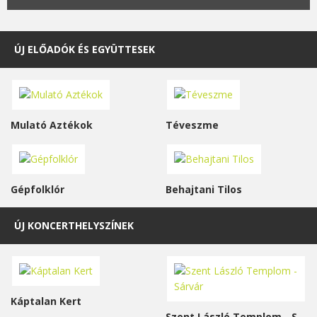
ÚJ ELŐADÓK ÉS EGYÜTTESEK
Mulató Aztékok
Téveszme
Gépfolklór
Behajtani Tilos
ÚJ KONCERTHELYSZÍNEK
Káptalan Kert
Szent László Templom - Sárvár