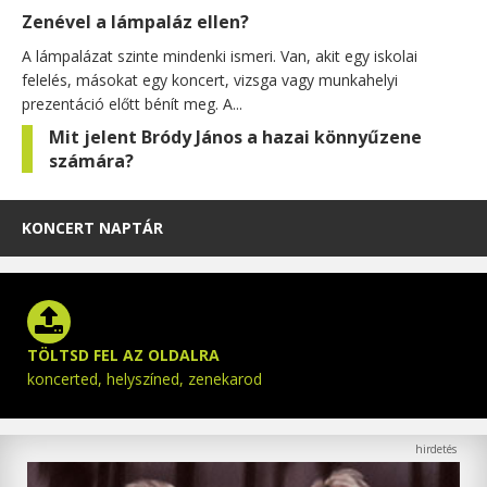
Zenével a lámpaláz ellen?
A lámpalázat szinte mindenki ismeri. Van, akit egy iskolai
felelés, másokat egy koncert, vizsga vagy munkahelyi
prezentáció előtt bénít meg. A...
Mit jelent Bródy János a hazai könnyűzene
számára?
KONCERT NAPTÁR
TÖLTSD FEL AZ OLDALRA
koncerted, helyszíned, zenekarod