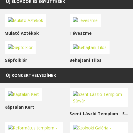
ÚJ ELŐADÓK ÉS EGYÜTTESEK
Mulató Aztékok
Téveszme
Gépfolklór
Behajtani Tilos
ÚJ KONCERTHELYSZÍNEK
Káptalan Kert
Szent László Templom - Sárvár