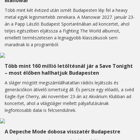
Manowar
Több mint két évtized után ismét Budapesten lép fel a heavy
metal egyik legismertebb zenekara. A Manowar 2027. január 23-
án a Papp László Budapest Sportarénában ad koncertet, ahol
teljes egészében eljátssza a Fighting The World albumot,
emellett természetesen a legnagyobb klasszikusok sem
maradnak ki a programból.
Több mint 160 millió letöltésnál jár a Save Tonight
– most élőben hallhatjuk Budapesten
A sláger mögött megszámlálhatatlan rádiós lejátszás és
generációkon átívelő ismertség áll. És persze egy előadó, a svéd
Eagle-Eye Cherry, aki november 23-án az Akvárium Klubban ad
koncertet, ahol a világsláger mellett pályafutásának
legfontosabb dalai is felcsendülnek.
A Depeche Mode dobosa visszatér Budapestre