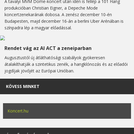
A tavalyi MVM Dome-koncert után idén is fellép a 101 Hang
produkcióban Christian Eigner, a Depeche Mode
koncertzenekarának dobosa. A zenész december 10-én
Budapesten, majd december 16-án a berlini Uber Arénában is
színpadra lép a magyar előadással.
Rendet vág az AI ACT a zeneiparban
Augusztustól új átláthatósági szabályok gyökeresen
átalakíthatják a szintetikus zenék, a hangklónozás és az előadói
jogdíjak jövőjét az Európai Unióban.
KÖVESS MINKET
Koncert.hu