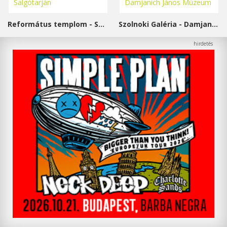
Református templom - Salgótarján
Szolnoki Galéria - Damjanich János Múzeum