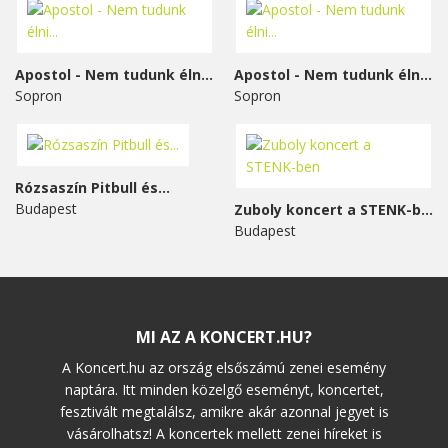
Apostol - Nem tudunk élni...
Apostol - Nem tudunk élni...
Sopron
Sopron
Rózsaszín Pitbull és...
Budapest
Zuboly koncert a STENK-ben
Budapest
MI AZ A KONCERT.HU?
A Koncert.hu az ország elsőszámú zenei esemény
naptára. Itt minden közelgő eseményt, koncertet,
fesztivált megtalálsz, amikre akár azonnal jegyet is
vásárolhatsz! A koncertek mellett zenei híreket is