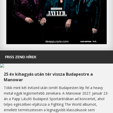
FRISS ZENEI HÍREK
25 év kihagyás után tér vissza Budapestre a
Manowar
Több mint két évtized után ismét Budapesten lép fel a heavy
metal egyik legismertebb zenekara. A Manowar 2027. január 23-
án a Papp László Budapest Sportarénában ad koncertet, ahol
teljes egészében eljátssza a Fighting The World albumot,
emellett természetesen a legnagyobb klasszikusok sem