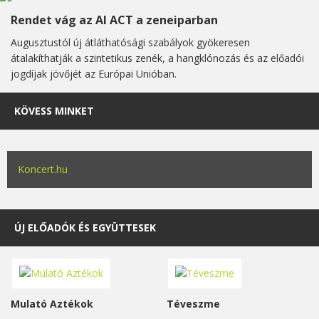
Rendet vág az AI ACT a zeneiparban
Augusztustól új átláthatósági szabályok gyökeresen
átalakíthatják a szintetikus zenék, a hangklónozás és az előadói
jogdíjak jövőjét az Európai Unióban.
KÖVESS MINKET
Koncert.hu
ÚJ ELŐADÓK ÉS EGYÜTTESEK
Mulató Aztékok
Téveszme