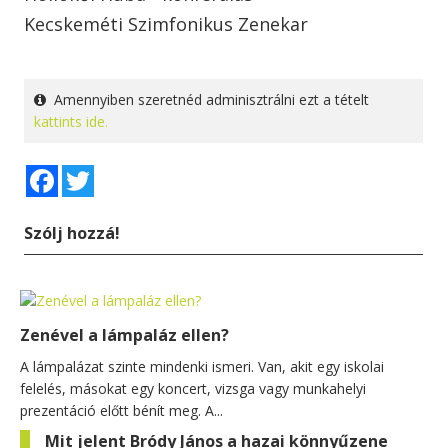
Kecskeméti Szimfonikus Zenekar
Amennyiben szeretnéd adminisztrálni ezt a tételt
kattints ide.
Facebook
Twitter
Szólj hozzá!
Zenével a lámpaláz ellen?
A lámpalázat szinte mindenki ismeri. Van, akit egy iskolai
felelés, másokat egy koncert, vizsga vagy munkahelyi
prezentáció előtt bénít meg. A...
Mit jelent Bródy János a hazai könnyűzene