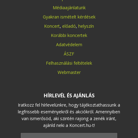
Médiaajánlatunk
Gyakran ismételt kérdések
Koncert
,
előadó
,
helyszín
Korábbi koncertek
Adatvédelem
ÁSZF
Felhasználási feltételek
Webmaster
HÍRLEVÉL ÉS AJÁNLÁS
Iratkozz fel hírlevelünkre, hogy tájékoztathassunk a
legfrissebb eseményekről és akciókról. Amennyiben
van ismerősöd, aki szintén rajong a zenék iránt,
ajánld neki a Koncert.hu-t!