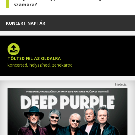
számára?
KONCERT NAPTÁR
TÖLTSD FEL AZ OLDALRA
koncerted, helyszíned, zenekarod