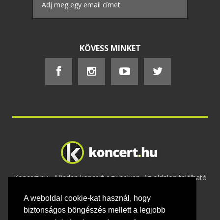
KÖVESS MINKET
Koncert.hu - Minden koncert egy helyen. Az oldalon található
tartalmakat szerzői jogok védik © 2002 -
A weboldal cookie-kat használ, hogy
2020
Adatvédelem
-
ÁSZF
-
Felhasználási
feltételek
-
Webmaster
-
Kapcsolat és üzenet küldés
biztonságos böngészés mellett a legjobb