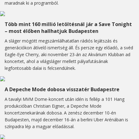
maradnak ki a programból.
Több mint 160 millió letöltésnál jár a Save Tonight
– most élőben hallhatjuk Budapesten
A sláger mögött megszámlálhatatlan rádiós lejátszás és
generációkon átívelő ismertség áll. És persze egy előadó, a svéd
Eagle-Eye Cherry, aki november 23-án az Akvárium Klubban ad
koncertet, ahol a világsláger mellett pályafutásának
legfontosabb dalai is felcsendülnek.
A Depeche Mode dobosa visszatér Budapestre
A tavalyi MVM Dome-koncert után idén is fellép a 101 Hang
produkcióban Christian Eigner, a Depeche Mode
koncertzenekarának dobosa. A zenész december 10-én
Budapesten, majd december 16-án a berlini Uber Arénában is
színpadra lép a magyar előadással.