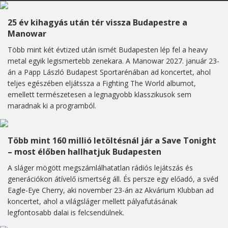
25 év kihagyás után tér vissza Budapestre a
Manowar
Több mint két évtized után ismét Budapesten lép fel a heavy
metal egyik legismertebb zenekara. A Manowar 2027. január 23-
án a Papp László Budapest Sportarénában ad koncertet, ahol
teljes egészében eljátssza a Fighting The World albumot,
emellett természetesen a legnagyobb klasszikusok sem
maradnak ki a programból.
Több mint 160 millió letöltésnál jár a Save Tonight
– most élőben hallhatjuk Budapesten
A sláger mögött megszámlálhatatlan rádiós lejátszás és
generációkon átívelő ismertség áll. És persze egy előadó, a svéd
Eagle-Eye Cherry, aki november 23-án az Akvárium Klubban ad
koncertet, ahol a világsláger mellett pályafutásának
legfontosabb dalai is felcsendülnek.