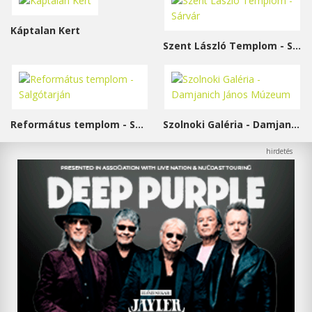
Káptalan Kert
Szent László Templom - Sárvár
Református templom - Salgótarján
Szolnoki Galéria - Damjanich János Múzeum