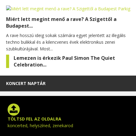
Miért lett megint menő a rave? A Szigettől a
Budapest...
A rave hosszú ideig sokak számára egyet jelentett az illegális
techno bulikkal és a kilencvenes évek elektronikus zenei
szubkultúrájával. Most...
Lemezen is érkezik Paul Simon The Quiet
Celebration...
KONCERT NAPTÁR
TÖLTSD FEL AZ OLDALRA
koncerted, helyszíned, zenekarod