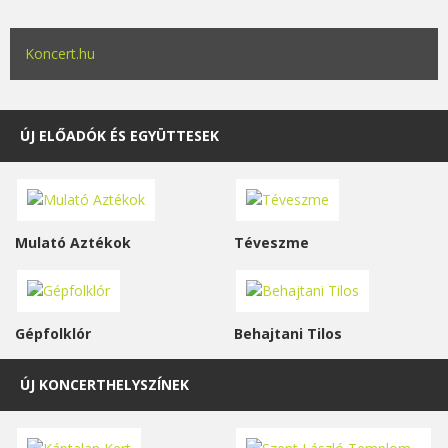
Koncert.hu
ÚJ ELŐADÓK ÉS EGYÜTTESEK
Mulató Aztékok
Téveszme
Gépfolklór
Behajtani Tilos
ÚJ KONCERTHELYSZÍNEK