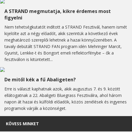
A STRAND megmutatja, kikre érdemes most
figyelni
Nem tehetségkutatót indított a STRAND Fesztivál, hanem ismét
kijelölte azt a négy előadót, akik szerintük a következő évek
meghatározó szereplői lehetnek a hazai könnyűzenében. A
tavaly debütált STRAND FAN program idén Mehringer Marcit,
Gyurist, Lenkke-t és Bongort emeli reflektorfénybe – ők a
fesztiválon is kitüntetett...
De mitől kék a fű Abaligeten?
Erre is választ kaphatnak azok, akik augusztus 7. és 9. között
ellátogatnak a 22. Abaligeti Bluegrass Fesztiválra, ahol három
napon át hazai és külföldi előadók, közös zenélések és ingyenes
programok várják a közönséget.
KÖVESS MINKET