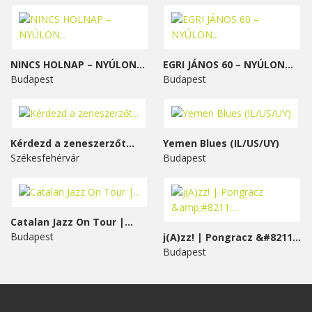
NINCS HOLNAP – NYÚLON...
EGRI JÁNOS 60 – NYÚLON...
Budapest
Budapest
Kérdezd a zeneszerzőt...
Yemen Blues (IL/US/UY)
Székesfehérvár
Budapest
Catalan Jazz On Tour |...
Budapest
j(A)zz! | Pongracz &#8211;...
Budapest