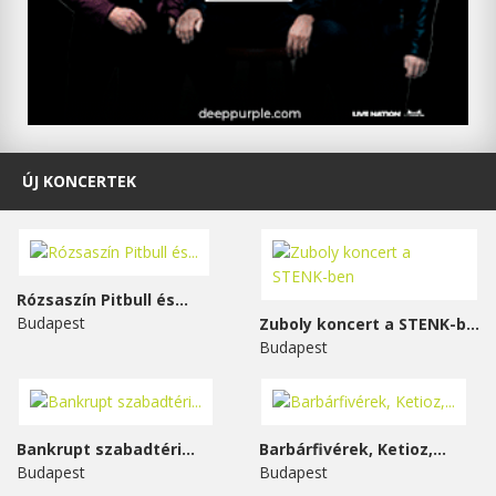
ÚJ KONCERTEK
Rózsaszín Pitbull és...
Budapest
Zuboly koncert a STENK-ben
Budapest
Bankrupt szabadtéri...
Barbárfivérek, Ketioz,...
Budapest
Budapest