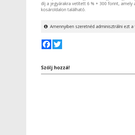
díj a jegyárakra vetített 6 % + 300 forint, amel
kosároldalon található.
Amennyiben szeretnéd adminisztrálni ezt a 
Facebook
Twitter
Szólj hozzá!