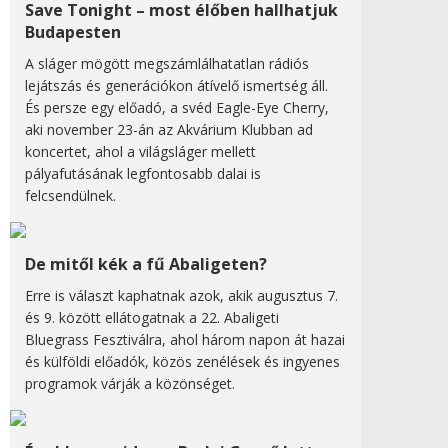
Save Tonight – most élőben hallhatjuk
Budapesten
A sláger mögött megszámlálhatatlan rádiós
lejátszás és generációkon átívelő ismertség áll.
És persze egy előadó, a svéd Eagle-Eye Cherry,
aki november 23-án az Akvárium Klubban ad
koncertet, ahol a világsláger mellett
pályafutásának legfontosabb dalai is
felcsendülnek.
De mitől kék a fű Abaligeten?
Erre is választ kaphatnak azok, akik augusztus 7.
és 9. között ellátogatnak a 22. Abaligeti
Bluegrass Fesztiválra, ahol három napon át hazai
és külföldi előadók, közös zenélések és ingyenes
programok várják a közönséget.