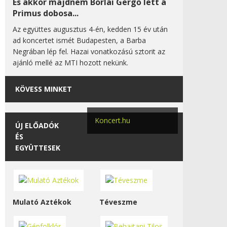
És akkor majdnem Borlai Gergő lett a
Primus dobosa...
Az együttes augusztus 4-én, kedden 15 év után
ad koncertet ismét Budapesten, a Barba
Negrában lép fel. Hazai vonatkozású sztorit az
ajánló mellé az MTI hozott nekünk.
KÖVESS MINKET
Koncert.hu
ÚJ ELŐADÓK
ÉS
EGYÜTTESEK
Mulató Aztékok
Téveszme