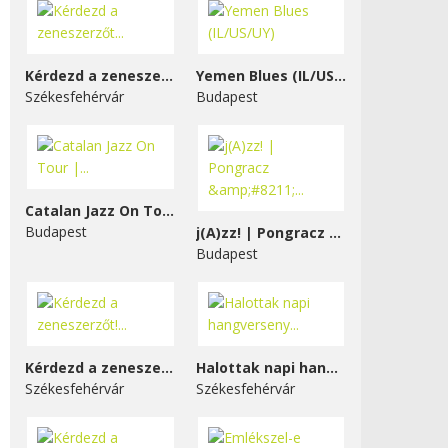
Kérdezd a zeneszerzőt...
Yemen Blues (IL/US/UY)
Székesfehérvár
Budapest
Catalan Jazz On Tour |...
Budapest
j(A)zz! | Pongracz &#8211;...
Budapest
Kérdezd a zeneszerzőt!...
Halottak napi hangverseny...
Székesfehérvár
Székesfehérvár