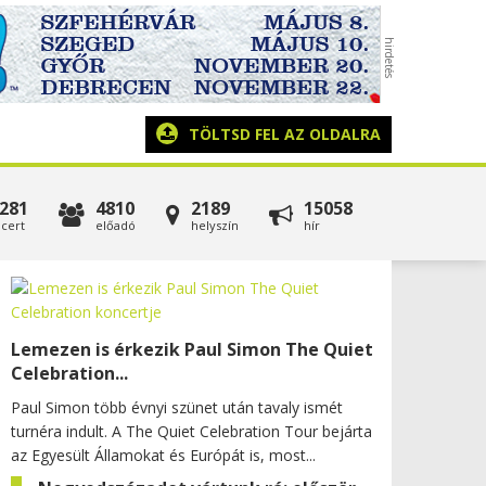
TÖLTSD FEL AZ OLDALRA
281
4810
2189
15058
cert
előadó
helyszín
hír
Lemezen is érkezik Paul Simon The Quiet
Celebration...
Paul Simon több évnyi szünet után tavaly ismét
turnéra indult. A The Quiet Celebration Tour bejárta
az Egyesült Államokat és Európát is, most...