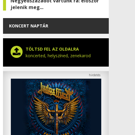
Negyedszázadot vártunk rá: először
jelenik meg...
KONCERT NAPTÁR
TÖLTSD FEL AZ OLDALRA
koncerted, helyszíned, zenekarod