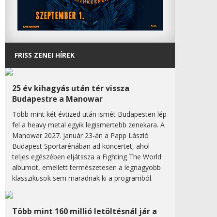
FRISS ZENEI HÍREK
25 év kihagyás után tér vissza
Budapestre a Manowar
Több mint két évtized után ismét Budapesten lép
fel a heavy metal egyik legismertebb zenekara. A
Manowar 2027. január 23-án a Papp László
Budapest Sportarénában ad koncertet, ahol
teljes egészében eljátssza a Fighting The World
albumot, emellett természetesen a legnagyobb
klasszikusok sem maradnak ki a programból.
Több mint 160 millió letöltésnál jár a