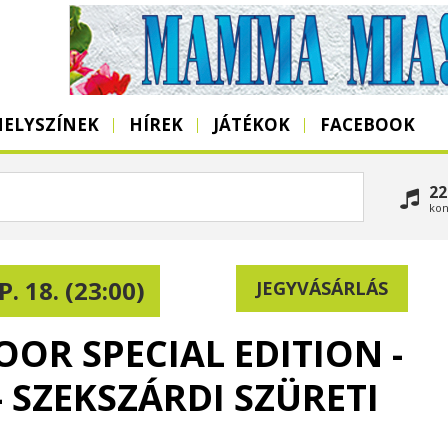
HELYSZÍNEK
HÍREK
JÁTÉKOK
FACEBOOK
22
kon
. 18. (23:00)
JEGYVÁSÁRLÁS
OR SPECIAL EDITION -
 SZEKSZÁRDI SZÜRETI