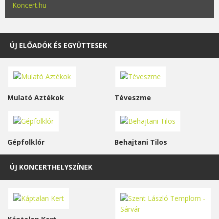
Koncert.hu
ÚJ ELŐADÓK ÉS EGYÜTTESEK
Mulató Aztékok
Téveszme
Gépfolklór
Behajtani Tilos
ÚJ KONCERTHELYSZÍNEK