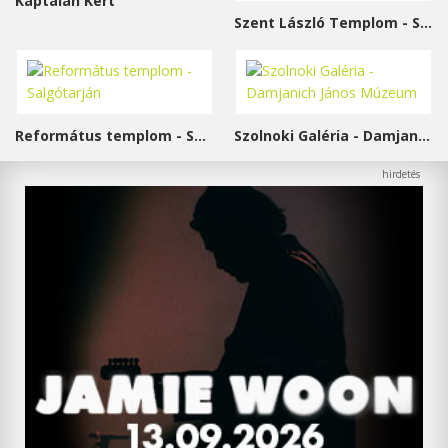
Káptalan Kert
Szent László Templom - Sárvár
Református templom - Salgótarján
Szolnoki Galéria - Damjanich János Múzeum