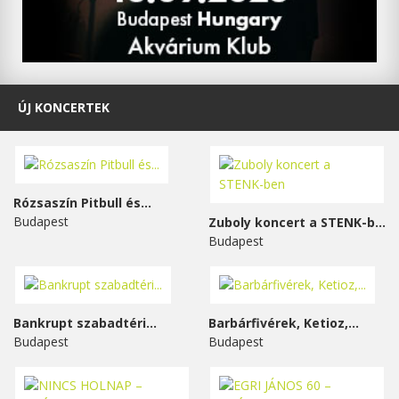
ÚJ KONCERTEK
Rózsaszín Pitbull és...
Budapest
Zuboly koncert a STENK-ben
Budapest
Bankrupt szabadtéri...
Barbárfivérek, Ketioz,...
Budapest
Budapest