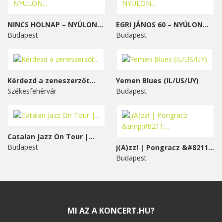
NINCS HOLNAP – NYÚLON...
EGRI JÁNOS 60 – NYÚLON...
Budapest
Budapest
Kérdezd a zeneszerzőt...
Yemen Blues (IL/US/UY)
Székesfehérvár
Budapest
Catalan Jazz On Tour |...
Budapest
j(A)zz! | Pongracz &#8211;...
Budapest
MI AZ A KONCERT.HU?