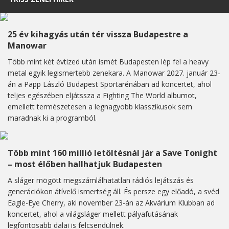
25 év kihagyás után tér vissza Budapestre a
Manowar
Több mint két évtized után ismét Budapesten lép fel a heavy
metal egyik legismertebb zenekara. A Manowar 2027. január 23-
án a Papp László Budapest Sportarénában ad koncertet, ahol
teljes egészében eljátssza a Fighting The World albumot,
emellett természetesen a legnagyobb klasszikusok sem
maradnak ki a programból.
Több mint 160 millió letöltésnál jár a Save Tonight
– most élőben hallhatjuk Budapesten
A sláger mögött megszámlálhatatlan rádiós lejátszás és
generációkon átívelő ismertség áll. És persze egy előadó, a svéd
Eagle-Eye Cherry, aki november 23-án az Akvárium Klubban ad
koncertet, ahol a világsláger mellett pályafutásának
legfontosabb dalai is felcsendülnek.