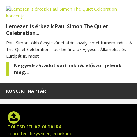
Lemezen is érkezik Paul Simon The Quiet
Celebration...
Paul Simon több évnyi szünet után tavaly ismét turnéra indult. A
The Quiet Celebration Tour bejárta az Egyesült Államokat és
Európát is, most...
Negyedszázadot vártunk rá: először jelenik
meg...
KONCERT NAPTÁR
TÖLTSD FEL AZ OLDALRA
koncerted, helyszíned, zenekarod