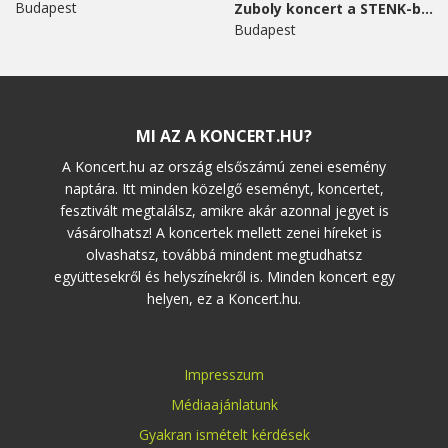
Budapest
Zuboly koncert a STENK-ben
Budapest
MI AZ A KONCERT.HU?
A Koncert.hu az ország elsőszámú zenei esemény
naptára. Itt minden közelgő eseményt, koncertet,
fesztivált megtalálsz, amikre akár azonnal jegyet is
vásárolhatsz! A koncertek mellett zenei híreket is
olvashatsz, továbbá mindent megtudhatsz
együttesekről és helyszínekről is. Minden koncert egy
helyen, ez a Koncert.hu.
Impresszum
Médiaajánlatunk
Gyakran ismételt kérdések