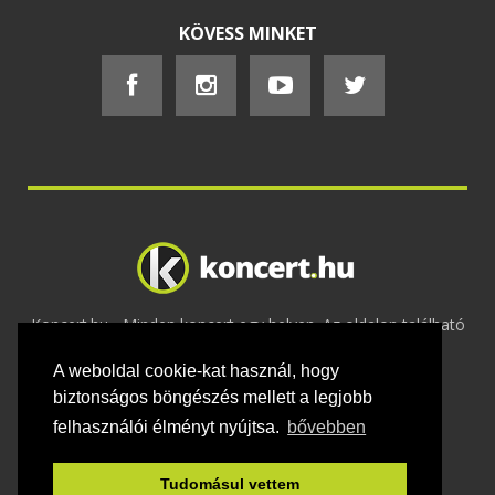
KÖVESS MINKET
Koncert.hu - Minden koncert egy helyen. Az oldalon található
tartalmakat szerzői jogok védik © 2002 -
A weboldal cookie-kat használ, hogy
2020
Adatvédelem
-
ÁSZF
-
Felhasználási
feltételek
-
Webmaster
-
Kapcsolat és üzenet küldés
biztonságos böngészés mellett a legjobb
felhasználói élményt nyújtsa.
bővebben
Tudomásul vettem