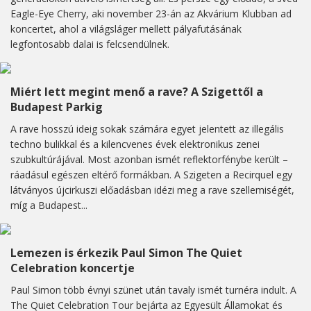
Eagle-Eye Cherry, aki november 23-án az Akvárium Klubban ad
koncertet, ahol a világsláger mellett pályafutásának
legfontosabb dalai is felcsendülnek.
Miért lett megint menő a rave? A Szigettől a
Budapest Parkig
A rave hosszú ideig sokak számára egyet jelentett az illegális
techno bulikkal és a kilencvenes évek elektronikus zenei
szubkultúrájával. Most azonban ismét reflektorfénybe került –
ráadásul egészen eltérő formákban. A Szigeten a Recirquel egy
látványos újcirkuszi előadásban idézi meg a rave szellemiségét,
míg a Budapest...
Lemezen is érkezik Paul Simon The Quiet
Celebration koncertje
Paul Simon több évnyi szünet után tavaly ismét turnéra indult. A
The Quiet Celebration Tour bejárta az Egyesült Államokat és