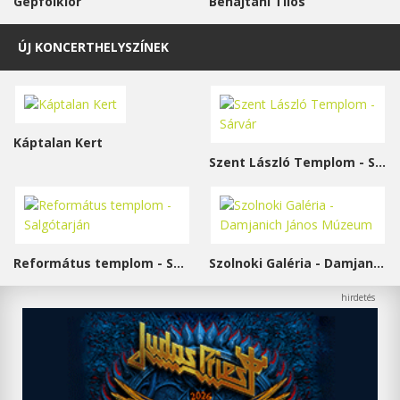
Gépfolklór
Behajtani Tilos
ÚJ KONCERTHELYSZÍNEK
Káptalan Kert
Szent László Templom - Sárvár
Református templom - Salgótarján
Szolnoki Galéria - Damjanich János Múzeum