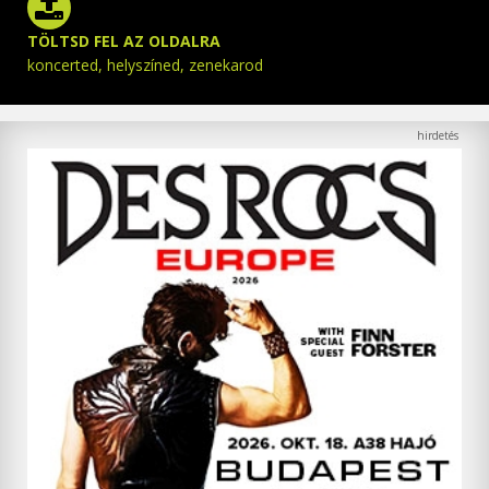
TÖLTSD FEL AZ OLDALRA
koncerted, helyszíned, zenekarod