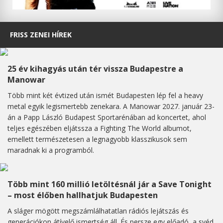
FRISS ZENEI HÍREK
25 év kihagyás után tér vissza Budapestre a
Manowar
Több mint két évtized után ismét Budapesten lép fel a heavy
metal egyik legismertebb zenekara. A Manowar 2027. január 23-
án a Papp László Budapest Sportarénában ad koncertet, ahol
teljes egészében eljátssza a Fighting The World albumot,
emellett természetesen a legnagyobb klasszikusok sem
maradnak ki a programból.
Több mint 160 millió letöltésnál jár a Save Tonight
– most élőben hallhatjuk Budapesten
A sláger mögött megszámlálhatatlan rádiós lejátszás és
generációkon átívelő ismertség áll. És persze egy előadó, a svéd