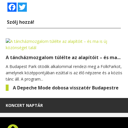
Facebook
Twitter
Szólj hozzá!
A táncházmozgalom túlélte az alapítóit – és ma...
A Budapest Park ötödik alkalommal rendezi meg a FolkParkot,
amelynek középpontjában ezúttal is az élő népzene és a közös
tánc áll. A program...
A Depeche Mode dobosa visszatér Budapestre
KONCERT NAPTÁR