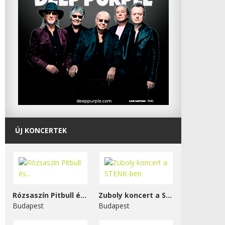
ÚJ KONCERTEK
Rózsaszín Pitbull és...
Zuboly koncert a STENK-ben
Budapest
Budapest