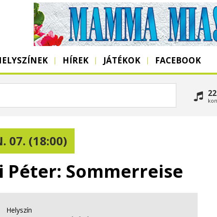
HELYSZÍNEK
HÍREK
JÁTÉKOK
FACEBOOK
22
kon
. 07. (18:00)
ri Péter: Sommerreise
Helyszín