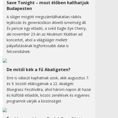
Save Tonight – most élőben hallhatjuk
Budapesten
A sláger mögött megszámlálhatatlan rádiós
lejátszás és generációkon átívelő ismertség áll.
És persze egy előadó, a svéd Eagle-Eye Cherry,
aki november 23-án az Akvárium Klubban ad
koncertet, ahol a világsláger mellett
pályafutásának legfontosabb dalai is
felcsendülnek.
De mitől kék a fű Abaligeten?
Erre is választ kaphatnak azok, akik augusztus 7.
és 9. között ellátogatnak a 22. Abaligeti
Bluegrass Fesztiválra, ahol három napon át hazai
és külföldi előadók, közös zenélések és ingyenes
programok várják a közönséget.