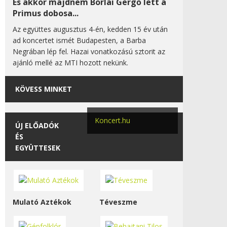
És akkor majdnem Borlai Gergő lett a
Primus dobosa...
Az együttes augusztus 4-én, kedden 15 év után
ad koncertet ismét Budapesten, a Barba
Negrában lép fel. Hazai vonatkozású sztorit az
ajánló mellé az MTI hozott nekünk.
KÖVESS MINKET
Koncert.hu
ÚJ ELŐADÓK
ÉS
EGYÜTTESEK
Mulató Aztékok
Téveszme