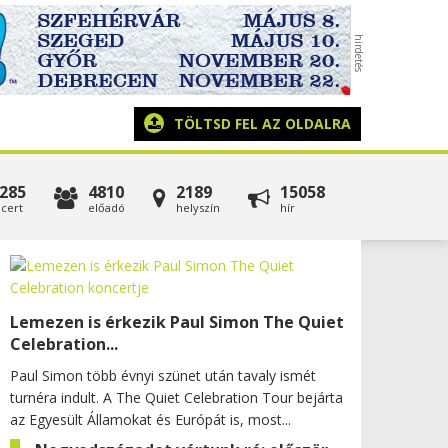
TÖLTSD FEL AZ OLDALRA
285
4810
2189
15058
cert
előadó
helyszín
hír
Lemezen is érkezik Paul Simon The Quiet
Celebration...
Paul Simon több évnyi szünet után tavaly ismét
turnéra indult. A The Quiet Celebration Tour bejárta
az Egyesült Államokat és Európát is, most...