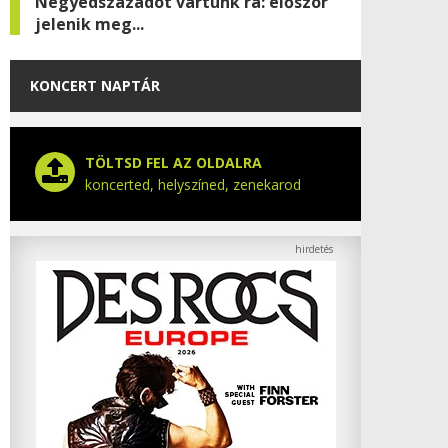
Negyedszázadot vártunk rá: először
jelenik meg...
KONCERT NAPTÁR
TÖLTSD FEL AZ OLDALRA
koncerted, helyszíned, zenekarod