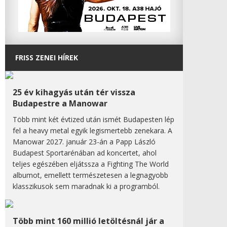
FRISS ZENEI HÍREK
25 év kihagyás után tér vissza
Budapestre a Manowar
Több mint két évtized után ismét Budapesten lép
fel a heavy metal egyik legismertebb zenekara. A
Manowar 2027. január 23-án a Papp László
Budapest Sportarénában ad koncertet, ahol
teljes egészében eljátssza a Fighting The World
albumot, emellett természetesen a legnagyobb
klasszikusok sem maradnak ki a programból.
Több mint 160 millió letöltésnál jár a