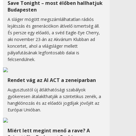
Save Tonight – most élőben hallhatjuk
Budapesten
A sláger mögött megszámlálhatatlan rádiós
lejátszás és generációkon átívelő ismertség áll.
És persze egy előadó, a svéd Eagle-Eye Cherry,
aki november 23-án az Akvárium Klubban ad
koncertet, ahol a világsláger mellett
pályafutásának legfontosabb dalai is
felcsendülnek.
Rendet vág az AI ACT a zeneiparban
Augusztustól új átláthatósági szabályok
gyökeresen átalakíthatják a szintetikus zenék, a
hangklónozás és az előadói jogdíjak jövőjét az
Európai Unióban.
Miért lett megint menő a rave? A