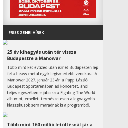
FRISS ZENEI HÍREK
25 év kihagyás után tér vissza
Budapestre a Manowar
Több mint két évtized után ismét Budapesten lép
fel a heavy metal egyik legismertebb zenekara. A
Manowar 2027. január 23-án a Papp László
Budapest Sportarénában ad koncertet, ahol
teljes egészében eljátssza a Fighting The World
albumot, emellett természetesen a legnagyobb
klasszikusok sem maradnak ki a programból.
Több mint 160 millió letöltésnál jár a