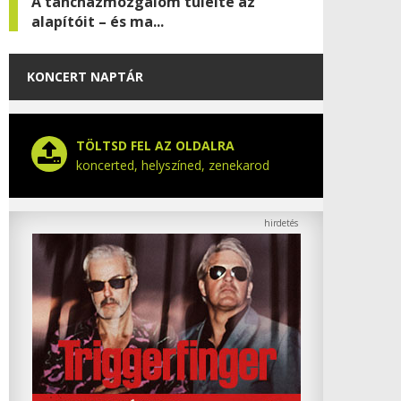
A táncházmozgalom túlélte az
alapítóit – és ma...
KONCERT NAPTÁR
TÖLTSD FEL AZ OLDALRA
koncerted, helyszíned, zenekarod