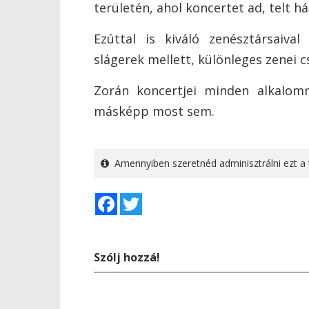
területén, ahol koncertet ad, telt há
Ezúttal is kiváló zenésztársaiva
slágerek mellett, különleges zenei 
Zorán koncertjei minden alkalomm
másképp most sem.
Amennyiben szeretnéd adminisztrálni ezt a 
Facebook
Twitter
Szólj hozzá!