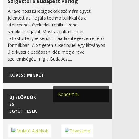
Szigettől a Budapest Parkig
A rave hosszú ideig sokak számára egyet
jelentett az illegális techno bulikkal és a
kilencvenes évek elektronikus zenei
szubkultúrájával. Most azonban ismét
reflektorfénybe került – ráadásul egészen eltérő
formákban. A Szigeten a Recirquel egy látványos
újcirkuszi előadásban idézi meg a rave
szellemiségét, míg a Budapest...
KÖVESS MINKET
Koncert.hu
ÚJ ELŐADÓK
ÉS
EGYÜTTESEK