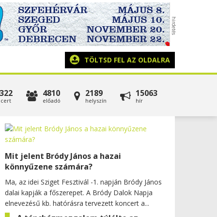
TÖLTSD FEL AZ OLDALRA
322
4810
2189
15063
cert
előadó
helyszín
hír
Mit jelent Bródy János a hazai
könnyűzene számára?
Ma, az idei Sziget Fesztivál -1. napján Bródy János
dalai kapják a főszerepet. A Bródy Dalok Napja
elnevezésű kb. hatórásra tervezett koncert a...