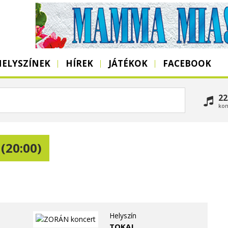
HELYSZÍNEK
HÍREK
JÁTÉKOK
FACEBOOK
22
kon
 (20:00)
Helyszín
TOKAJ