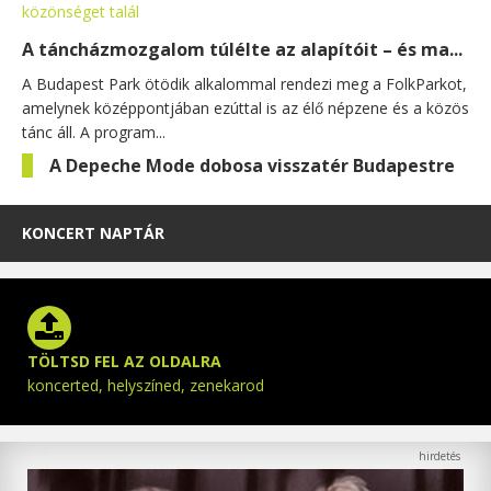
A táncházmozgalom túlélte az alapítóit – és ma...
A Budapest Park ötödik alkalommal rendezi meg a FolkParkot,
amelynek középpontjában ezúttal is az élő népzene és a közös
tánc áll. A program...
A Depeche Mode dobosa visszatér Budapestre
KONCERT NAPTÁR
TÖLTSD FEL AZ OLDALRA
koncerted, helyszíned, zenekarod