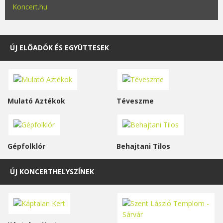
Koncert.hu
ÚJ ELŐADÓK ÉS EGYÜTTESEK
Mulató Aztékok
Téveszme
Gépfolklór
Behajtani Tilos
ÚJ KONCERTHELYSZÍNEK