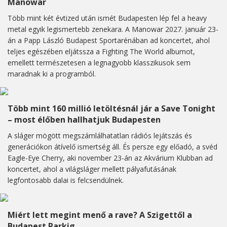
Manowar
Több mint két évtized után ismét Budapesten lép fel a heavy
metal egyik legismertebb zenekara. A Manowar 2027. január 23-
án a Papp László Budapest Sportarénában ad koncertet, ahol
teljes egészében eljátssza a Fighting The World albumot,
emellett természetesen a legnagyobb klasszikusok sem
maradnak ki a programból.
Több mint 160 millió letöltésnál jár a Save Tonight
– most élőben hallhatjuk Budapesten
A sláger mögött megszámlálhatatlan rádiós lejátszás és
generációkon átívelő ismertség áll. És persze egy előadó, a svéd
Eagle-Eye Cherry, aki november 23-án az Akvárium Klubban ad
koncertet, ahol a világsláger mellett pályafutásának
legfontosabb dalai is felcsendülnek.
Miért lett megint menő a rave? A Szigettől a
Budapest Parkig