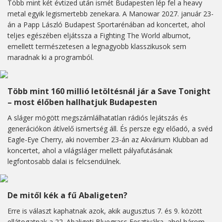
Több mint két évtized után ismét Budapesten lép fel a heavy
metal egyik legismertebb zenekara. A Manowar 2027. január 23-
án a Papp László Budapest Sportarénában ad koncertet, ahol
teljes egészében eljátssza a Fighting The World albumot,
emellett természetesen a legnagyobb klasszikusok sem
maradnak ki a programból.
Több mint 160 millió letöltésnál jár a Save Tonight
– most élőben hallhatjuk Budapesten
A sláger mögött megszámlálhatatlan rádiós lejátszás és
generációkon átívelő ismertség áll. És persze egy előadó, a svéd
Eagle-Eye Cherry, aki november 23-án az Akvárium Klubban ad
koncertet, ahol a világsláger mellett pályafutásának
legfontosabb dalai is felcsendülnek.
De mitől kék a fű Abaligeten?
Erre is választ kaphatnak azok, akik augusztus 7. és 9. között
ellátogatnak a 22. Abaligeti Bluegrass Fesztiválra, ahol három