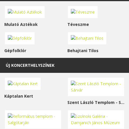
Mulató Aztékok
Téveszme
Gépfolklór
Behajtani Tilos
ÚJ KONCERTHELYSZÍNEK
Káptalan Kert
Szent László Templom - Sárvár