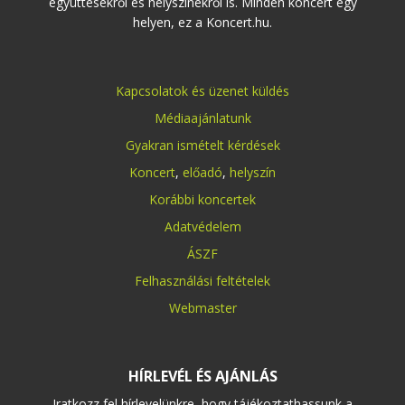
együttesekről és helyszínekről is. Minden koncert egy
helyen, ez a Koncert.hu.
Kapcsolatok és üzenet küldés
Médiaajánlatunk
Gyakran ismételt kérdések
Koncert
,
előadó
,
helyszín
Korábbi koncertek
Adatvédelem
ÁSZF
Felhasználási feltételek
Webmaster
HÍRLEVÉL ÉS AJÁNLÁS
Iratkozz fel hírlevelünkre, hogy tájékoztathassunk a