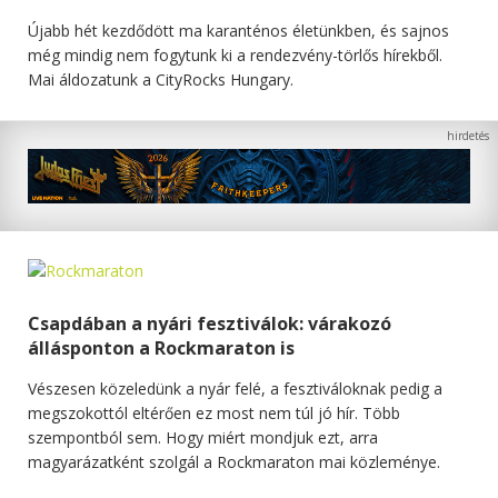
Újabb hét kezdődött ma karanténos életünkben, és sajnos
még mindig nem fogytunk ki a rendezvény-törlős hírekből.
Mai áldozatunk a CityRocks Hungary.
Csapdában a nyári fesztiválok: várakozó
állásponton a Rockmaraton is
Vészesen közeledünk a nyár felé, a fesztiváloknak pedig a
megszokottól eltérően ez most nem túl jó hír. Több
szempontból sem. Hogy miért mondjuk ezt, arra
magyarázatként szolgál a Rockmaraton mai közleménye.