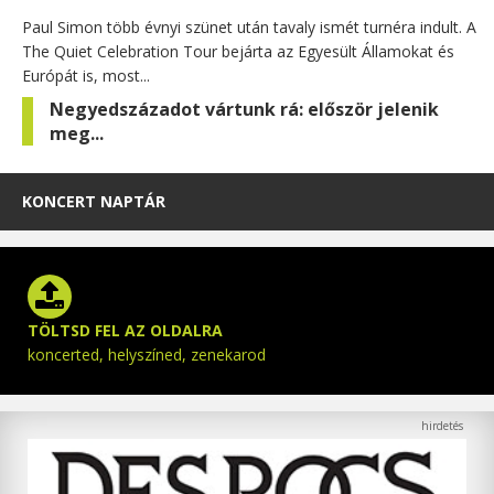
Paul Simon több évnyi szünet után tavaly ismét turnéra indult. A
The Quiet Celebration Tour bejárta az Egyesült Államokat és
Európát is, most...
Negyedszázadot vártunk rá: először jelenik
meg...
KONCERT NAPTÁR
TÖLTSD FEL AZ OLDALRA
koncerted, helyszíned, zenekarod