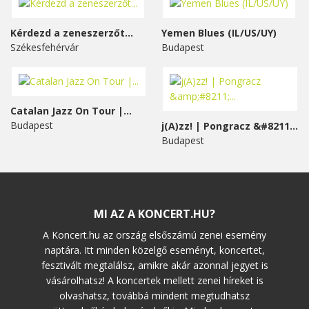
Kérdezd a zeneszerzőt...
Yemen Blues (IL/US/UY)
Székesfehérvár
Budapest
Catalan Jazz On Tour |...
Budapest
j(A)zz! | Pongracz &#8211;...
Budapest
MI AZ A KONCERT.HU?
A Koncert.hu az ország elsőszámú zenei esemény
naptára. Itt minden közelgő eseményt, koncertet,
fesztivált megtalálsz, amikre akár azonnal jegyet is
vásárolhatsz! A koncertek mellett zenei híreket is
olvashatsz, továbbá mindent megtudhatsz