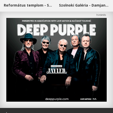
Református templom - Salgótarján
Szolnoki Galéria - Damjanich János Múzeum