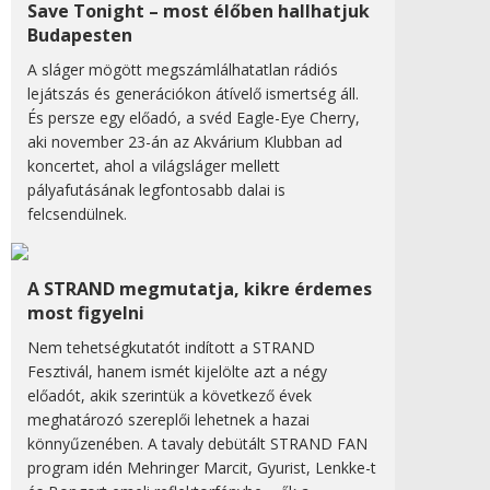
Save Tonight – most élőben hallhatjuk
Budapesten
A sláger mögött megszámlálhatatlan rádiós
lejátszás és generációkon átívelő ismertség áll.
És persze egy előadó, a svéd Eagle-Eye Cherry,
aki november 23-án az Akvárium Klubban ad
koncertet, ahol a világsláger mellett
pályafutásának legfontosabb dalai is
felcsendülnek.
A STRAND megmutatja, kikre érdemes
most figyelni
Nem tehetségkutatót indított a STRAND
Fesztivál, hanem ismét kijelölte azt a négy
előadót, akik szerintük a következő évek
meghatározó szereplői lehetnek a hazai
könnyűzenében. A tavaly debütált STRAND FAN
program idén Mehringer Marcit, Gyurist, Lenkke-t