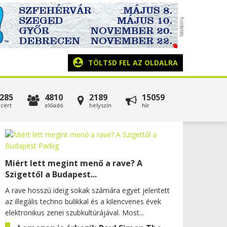
TÖLTSD FEL AZ OLDALRA
285
4810
2189
15059
cert
előadó
helyszín
hír
Miért lett megint menő a rave? A
Szigettől a Budapest...
A rave hosszú ideig sokak számára egyet jelentett
az illegális techno bulikkal és a kilencvenes évek
elektronikus zenei szubkultúrájával. Most...