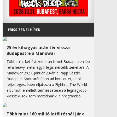
FRISS ZENEI HÍREK
25 év kihagyás után tér vissza
Budapestre a Manowar
Több mint két évtized után ismét Budapesten lép
fel a heavy metal egyik legismertebb zenekara. A
Manowar 2027. január 23-án a Papp László
Budapest Sportarénában ad koncertet, ahol
teljes egészében eljátssza a Fighting The World
albumot, emellett természetesen a legnagyobb
klasszikusok sem maradnak ki a programból.
Több mint 160 millió letöltésnál jár a