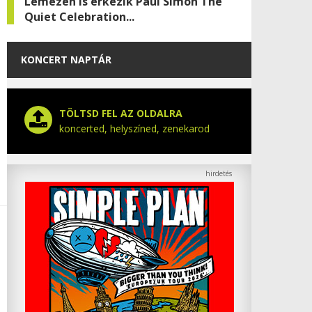
Lemezen is érkezik Paul Simon The
Quiet Celebration...
KONCERT NAPTÁR
TÖLTSD FEL AZ OLDALRA
koncerted, helyszíned, zenekarod