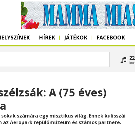
HELYSZÍNEK
HÍREK
JÁTÉKOK
FACEBOOK
22
kon
zélzsák: A (75 éves)
ja
 sokak számára egy misztikus világ. Ennek kulisszái
n az Aeropark repülőmúzeum és számos partnere.