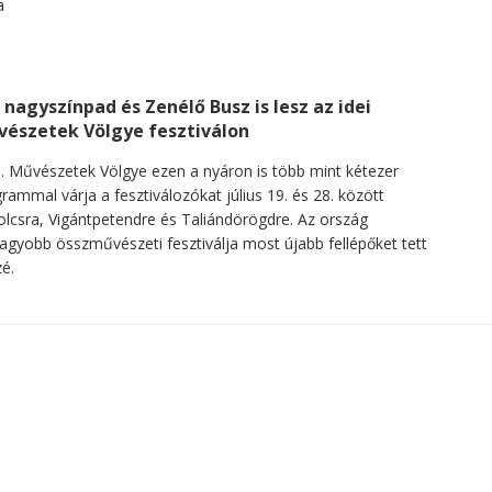
 nagyszínpad és Zenélő Busz is lesz az idei
észetek Völgye fesztiválon
. Művészetek Völgye ezen a nyáron is több mint kétezer
rammal várja a fesztiválozókat július 19. és 28. között
lcsra, Vigántpetendre és Taliándörögdre. Az ország
agyobb összművészeti fesztiválja most újabb fellépőket tett
é.