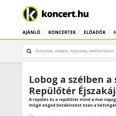
AJÁNLÓ
KONCERTEK
ELŐADÓK
Lobog a szélben a s
Repülőtér Éjszaká
A repülés és a repülőtér mind a mai napig
mögé enged betekintést ezen a hétvégé