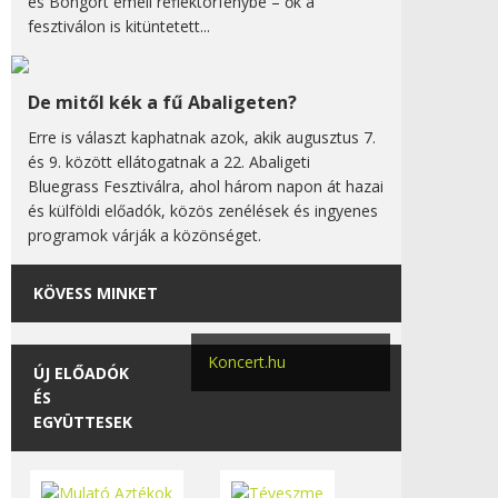
és Bongort emeli reflektorfénybe – ők a
fesztiválon is kitüntetett...
De mitől kék a fű Abaligeten?
Erre is választ kaphatnak azok, akik augusztus 7.
és 9. között ellátogatnak a 22. Abaligeti
Bluegrass Fesztiválra, ahol három napon át hazai
és külföldi előadók, közös zenélések és ingyenes
programok várják a közönséget.
KÖVESS MINKET
Koncert.hu
ÚJ ELŐADÓK
ÉS
EGYÜTTESEK