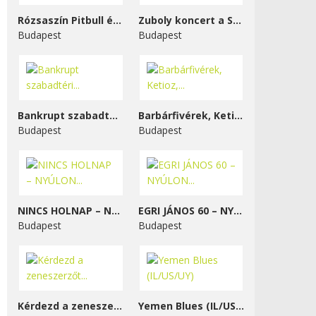
Rózsaszín Pitbull és...
Zuboly koncert a STENK-ben
Budapest
Budapest
Bankrupt szabadtéri...
Barbárfivérek, Ketioz,...
Budapest
Budapest
NINCS HOLNAP – NYÚLON...
EGRI JÁNOS 60 – NYÚLON...
Budapest
Budapest
Kérdezd a zeneszerzőt...
Yemen Blues (IL/US/UY)