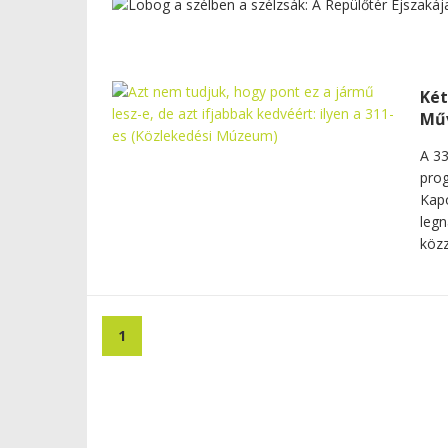
Két
Műv
A 33
prog
Kapo
legn
közz
1