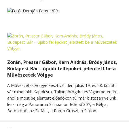
Zorán, Presser Gábor, Kern András, Bródy János,
Budapest Bár – újabb fellépőket jelentett be a
Művészetek Völgye
A Művészetek Völgye Fesztivál idén július 19. és 28. között
vár mindenkit Kapolcsra, Taliándörögdre és Vigántpetendre,
ahol a most bejelentett előadókon túl már biztosan velünk
lesz még a Panoráma Színpadon fellépő 30Y, a Bëlga,
Beton.Hofi, az Elefánt, a Parno Graszt, a Platon...