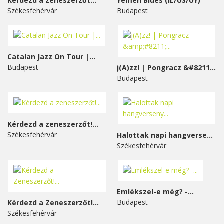
Kérdezd a zeneszerzőt...
Yemen Blues (IL/US/UY)
Székesfehérvár
Budapest
Catalan Jazz On Tour |...
Budapest
j(A)zz! | Pongracz &#8211;...
Budapest
Kérdezd a zeneszerzőt!...
Székesfehérvár
Halottak napi hangverseny...
Székesfehérvár
Emlékszel-e még? -...
Budapest
Kérdezd a Zeneszerzőt!...
Székesfehérvár