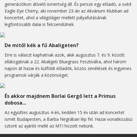
generációkon átívelő ismertség áll. És persze egy előadó, a svéd
Eagle-Eye Cherry, aki november 23-án az Akvárium Klubban ad
koncertet, ahol a világsláger mellett pályafutásának
legfontosabb dalai is felcsendülnek.
De mitől kék a fű Abaligeten?
Erre is választ kaphatnak azok, akik augusztus 7. és 9. között
ellátogatnak a 22. Abaligeti Bluegrass Fesztiválra, ahol három
napon át hazai és külföldi előadók, közös zenélések és ingyenes
programok várják a közönséget.
És akkor majdnem Borlai Gergő lett a Primus
dobosa...
Az együttes augusztus 4-én, kedden 15 év után ad koncertet
ismét Budapesten, a Barba Negrában lép fel. Hazai vonatkozású
sztorit az ajánló mellé az MTI hozott nekünk.