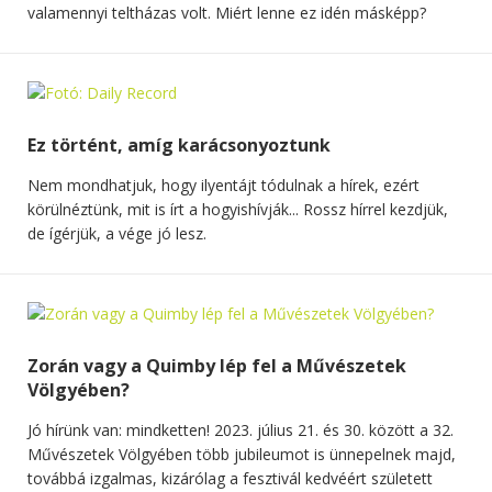
valamennyi teltházas volt. Miért lenne ez idén másképp?
Ez történt, amíg karácsonyoztunk
Nem mondhatjuk, hogy ilyentájt tódulnak a hírek, ezért
körülnéztünk, mit is írt a hogyishívják... Rossz hírrel kezdjük,
de ígérjük, a vége jó lesz.
Zorán vagy a Quimby lép fel a Művészetek
Völgyében?
Jó hírünk van: mindketten! 2023. július 21. és 30. között a 32.
Művészetek Völgyében több jubileumot is ünnepelnek majd,
továbbá izgalmas, kizárólag a fesztivál kedvéért született