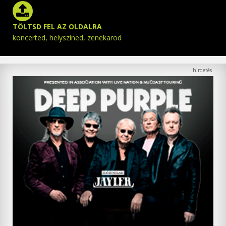
TÖLTSD FEL AZ OLDALRA
koncerted, helyszíned, zenekarod