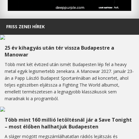
FRISS ZENEI HÍREK
25 év kihagyás után tér vissza Budapestre a
Manowar
Több mint két évtized után ismét Budapesten lép fel a heavy
metal egyik legismertebb zenekara. A Manowar 2027. január 23-
án a Papp László Budapest Sportarénában ad koncertet, ahol
teljes egészében eljátssza a Fighting The World albumot,
emellett természetesen a legnagyobb klasszikusok sem
maradnak ki a programból.
Több mint 160 millió letöltésnál jár a Save Tonight
– most élőben hallhatjuk Budapesten
A sláger mögött megszámlálhatatlan rádiós lejátszás és