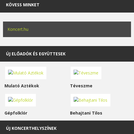
KÖVESS MINKET
Koncert.hu
ÚJ ELŐADÓK ÉS EGYÜTTESEK
Mulató Aztékok
Téveszme
Gépfolklór
Behajtani Tilos
ÚJ KONCERTHELYSZÍNEK