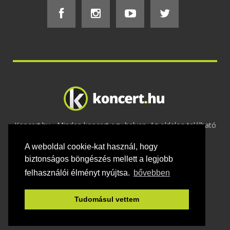
Koncert.hu - Minden koncert egy helyen. Az oldalon található
tartalmakat szerzői jogok védik © 2002 -
A weboldal cookie-kat használ, hogy
2020
Adatvédelem
-
ÁSZF
-
Felhasználási
feltételek
-
Webmaster
-
Kapcsolat és üzenet küldés
biztonságos böngészés mellett a legjobb
felhasználói élményt nyújtsa.
bővebben
Tudomásul vettem