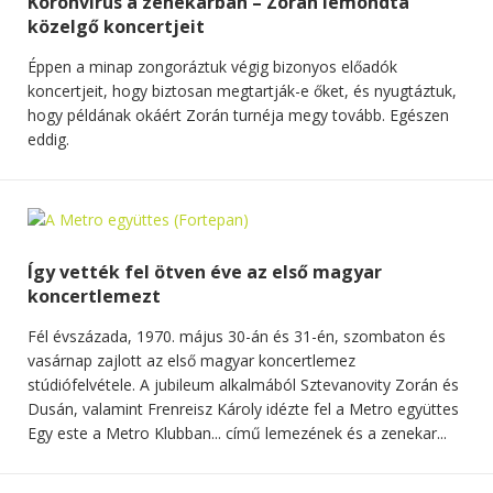
Koronvírus a zenekarban – Zorán lemondta
közelgő koncertjeit
Éppen a minap zongoráztuk végig bizonyos előadók
koncertjeit, hogy biztosan megtartják-e őket, és nyugtáztuk,
hogy példának okáért Zorán turnéja megy tovább. Egészen
eddig.
Így vették fel ötven éve az első magyar
koncertlemezt
Fél évszázada, 1970. május 30-án és 31-én, szombaton és
vasárnap zajlott az első magyar koncertlemez
stúdiófelvétele. A jubileum alkalmából Sztevanovity Zorán és
Dusán, valamint Frenreisz Károly idézte fel a Metro együttes
Egy este a Metro Klubban... című lemezének és a zenekar...