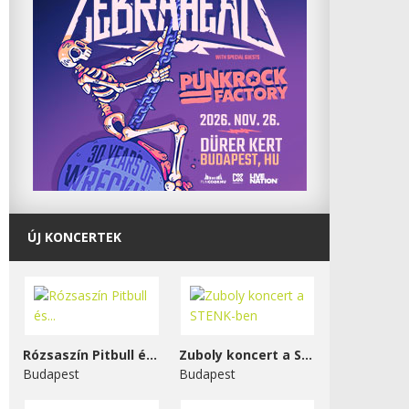
ÚJ KONCERTEK
Rózsaszín Pitbull és...
Zuboly koncert a STENK-ben
Budapest
Budapest