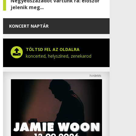
Negyedszázadot vártunk rá: először
jelenik meg...
KONCERT NAPTÁR
TÖLTSD FEL AZ OLDALRA
koncerted, helyszíned, zenekarod