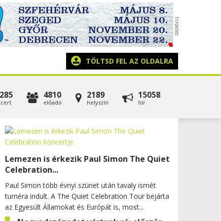
TÖLTSD FEL AZ OLDALRA
285
4810
2189
15058
cert
előadó
helyszín
hír
Lemezen is érkezik Paul Simon The Quiet
Celebration...
Paul Simon több évnyi szünet után tavaly ismét
turnéra indult. A The Quiet Celebration Tour bejárta
az Egyesült Államokat és Európát is, most...