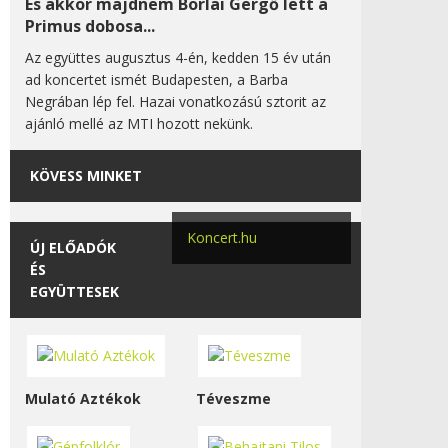
És akkor majdnem Borlai Gergő lett a
Primus dobosa...
Az együttes augusztus 4-én, kedden 15 év után
ad koncertet ismét Budapesten, a Barba
Negrában lép fel. Hazai vonatkozású sztorit az
ajánló mellé az MTI hozott nekünk.
KÖVESS MINKET
Koncert.hu
ÚJ ELŐADÓK
ÉS
EGYÜTTESEK
Mulató Aztékok
Téveszme