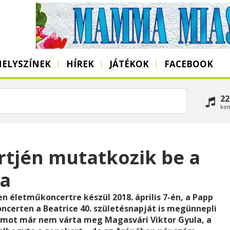
HELYSZÍNEK
HÍREK
JÁTÉKOK
FACEBOOK
22
kon
tjén mutatkozik be a
sa
 életműkoncertre készül 2018. április 7-én, a Papp
ncerten a Beatrice 40. születésnapját is megünnepli
umot már nem várta meg Magasvári Viktor Gyula, a