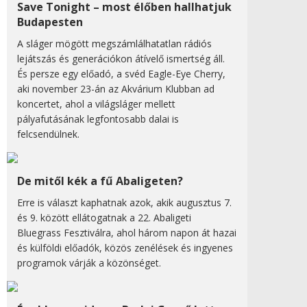
Save Tonight – most élőben hallhatjuk
Budapesten
A sláger mögött megszámlálhatatlan rádiós
lejátszás és generációkon átívelő ismertség áll.
És persze egy előadó, a svéd Eagle-Eye Cherry,
aki november 23-án az Akvárium Klubban ad
koncertet, ahol a világsláger mellett
pályafutásának legfontosabb dalai is
felcsendülnek.
De mitől kék a fű Abaligeten?
Erre is választ kaphatnak azok, akik augusztus 7.
és 9. között ellátogatnak a 22. Abaligeti
Bluegrass Fesztiválra, ahol három napon át hazai
és külföldi előadók, közös zenélések és ingyenes
programok várják a közönséget.