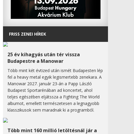
FRISS ZENEI HÍREK
25 év kihagyás után tér vissza
Budapestre a Manowar
Több mint két évtized után ismét Budapesten lép
fel a heavy metal egyik legismertebb zenekara. A
Manowar 2027. január 23-án a Papp László
Budapest Sportarénában ad koncertet, ahol
teljes egészében eljátssza a Fighting The World
albumot, emellett természetesen a legnagyobb
klasszikusok sem maradnak ki a programból.
Több mint 160 millió letöltésnál jár a