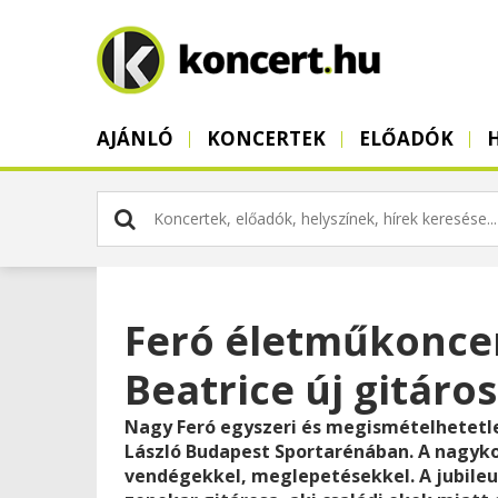
AJÁNLÓ
KONCERTEK
ELŐADÓK
Feró életműkoncer
Beatrice új gitáro
Nagy Feró egyszeri és megismételhetetlen
László Budapest Sportarénában. A nagyko
vendégekkel, meglepetésekkel. A jubile