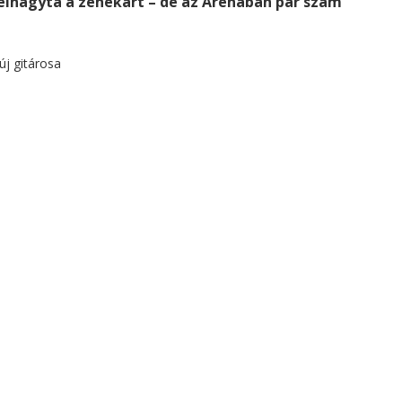
 elhagyta a zenekart – de az Arénában pár szám