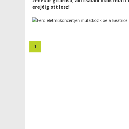
zenekar gitárosa, aki családi okok miatt
erejéig ott lesz!
1