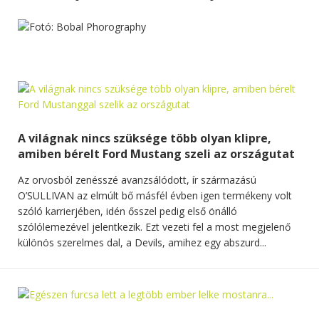
A világnak nincs szüksége több olyan klipre,
amiben bérelt Ford Mustang szeli az országutat
Az orvosból zenésszé avanzsálódott, ír származású
O’SULLIVAN az elmúlt bő másfél évben igen termékeny volt
szóló karrierjében, idén ősszel pedig első önálló
szólólemezével jelentkezik. Ezt vezeti fel a most megjelenő
különös szerelmes dal, a Devils, amihez egy abszurd...