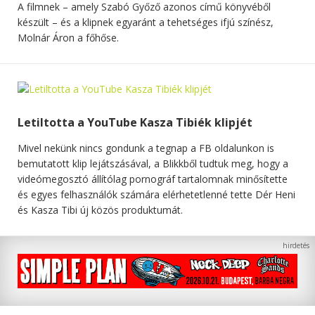
A filmnek – amely Szabó Győző azonos című könyvéből
készült – és a klipnek egyaránt a tehetséges ifjú színész,
Molnár Áron a főhőse.
Letiltotta a YouTube Kasza Tibiék klipjét
Mivel nekünk nincs gondunk a tegnap a FB oldalunkon is
bemutatott klip lejátszásával, a Blikkből tudtuk meg, hogy a
videómegosztó állítólag pornográf tartalomnak minősítette
és egyes felhasználók számára elérhetetlenné tette Dér Heni
és Kasza Tibi új közös produktumát.