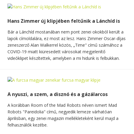
Hans Zimmer új klipjében feltűnik a Lánchíd is
Bár a Lánchíd mostanában nem pont zenei okokból került a
lapok címoldalára, ez most az lesz. Hans Zimmer Oscar-díjas
zeneszerző Alan Walkerrel közös, „Time" című számához a
COVID-19 miatt kiüresedett városokat megjelenítő
videóklipet készítettek, amelyben a mi hidunk is felbukkan.
A nyuszi, a szem, a disznó és a gázálarcos
A korábban Room of the Mad Robots néven ismert Mad
Robots "Pareidolia" című, negyedik lemeze várhatóan
áprilisban, egy zenei magazin mellékleteként kerül majd a
felhasználók kezébe.