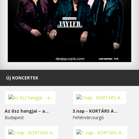
ÚJ KONCERTEK
Az ősz hangjai – a...
3.nap - KORTÁRS A...
Budapest
Fehérvárcsurgó