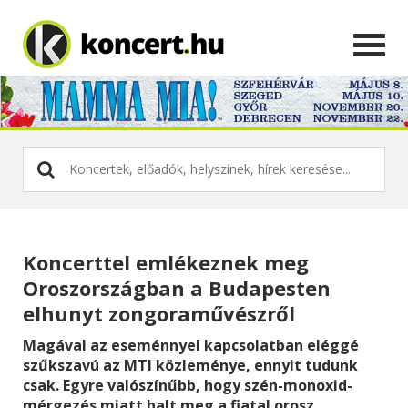
Koncerttel emlékeznek meg
Oroszországban a Budapesten
elhunyt zongoraművészről
Magával az eseménnyel kapcsolatban eléggé
szűkszavú az MTI közleménye, ennyit tudunk
csak. Egyre valószínűbb, hogy szén-monoxid-
mérgezés miatt halt meg a fiatal orosz