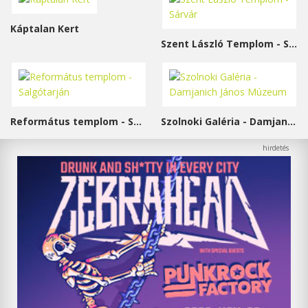
Káptalan Kert
Szent László Templom - Sárvár
Református templom - Salgótarján
Szolnoki Galéria - Damjanich János Múzeum