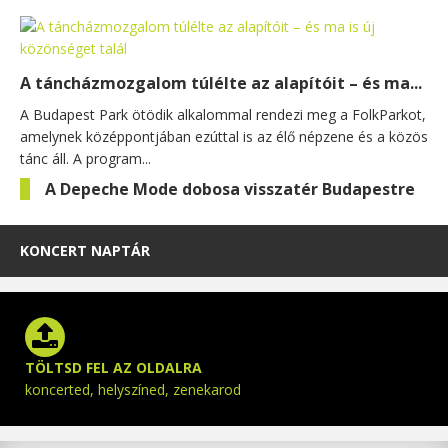
A táncházmozgalom túlélte az alapítóit – és ma...
A Budapest Park ötödik alkalommal rendezi meg a FolkParkot,
amelynek középpontjában ezúttal is az élő népzene és a közös
tánc áll. A program...
A Depeche Mode dobosa visszatér Budapestre
KONCERT NAPTÁR
TÖLTSD FEL AZ OLDALRA
koncerted, helyszíned, zenekarod