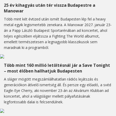
25 év kihagyás után tér vissza Budapestre a
Manowar
Több mint két évtized után ismét Budapesten lép fel a heavy
metal egyik legismertebb zenekara. A Manowar 2027. január 23-
án a Papp László Budapest Sportarénában ad koncertet, ahol
teljes egészében eljátssza a Fighting The World albumot,
emellett természetesen a legnagyobb klasszikusok sem
maradnak ki a programból.
Több mint 160 millió letöltésnál jár a Save Tonight
– most élőben hallhatjuk Budapesten
A sláger mögött megszámlálhatatlan rádiós lejátszás és
generációkon átívelő ismertség áll. És persze egy előadó, a svéd
Eagle-Eye Cherry, aki november 23-án az Akvárium Klubban ad
koncertet, ahol a világsláger mellett pályafutásának
legfontosabb dalai is felcsendülnek.