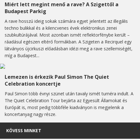
Miért lett megint menő a rave? A Szigettől a
Budapest Parkig
A rave hosszú ideig sokak számára egyet jelentett az illegális
techno bulikkal és a kilencvenes évek elektronikus zenei
szubkultúrájával. Most azonban ismét reflektorfénybe került –
ráadásul egészen eltérő formákban. A Szigeten a Recirquel egy
látványos újcirkuszi előadásban idézi meg a rave szellemiségét,
míg a Budapest...
Lemezen is érkezik Paul Simon The Quiet
Celebration koncertje
Paul Simon több évnyi szünet után tavaly ismét turnéra indult. A
The Quiet Celebration Tour bejárta az Egyesült Államokat és
Európát is, most pedig többféle kiadványon is megjelenik a
koncertanyag nagy része.
KÖVESS MINKET