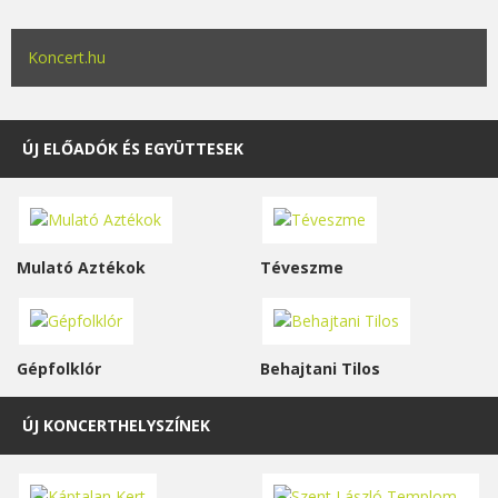
Koncert.hu
ÚJ ELŐADÓK ÉS EGYÜTTESEK
Mulató Aztékok
Téveszme
Gépfolklór
Behajtani Tilos
ÚJ KONCERTHELYSZÍNEK