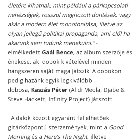
életére kihatnak, mint például a párkapcsolati
nehézségek, rosszul meghozott döntések, vagy
akár a modern élet monotonitása, illetve az
olyan jellegű politikai propaganda, ami elől ha
akarunk sem tudunk menekülni.”
-
elmélkedett
Gaál Bence
, az album szerzője és
énekese, aki dobok kivételével minden
hangszeren saját maga játszik. A dobokon
pedig hazánk egyik legkiválóbb
dobosa,
Kaszás Péter
(Al di Meola, Djabe &
Steve Hackett, Infinity Project) játszott.
A dalok között egyaránt fellelhetőek
gitárközpontú szerzemények, mint a
Good
Morning
és a
Here’s The Night
, illetve