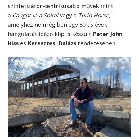
szintetizátor-centrikusabb művek mint
a
Caught in a Spiral
vagy a
Turin Horse
,
amelyhez nemrégiben egy 80-as évek
hangulatát idéző klip is készült
Peter John
Kiss
és
Keresztesi Balázs
rendezésében.