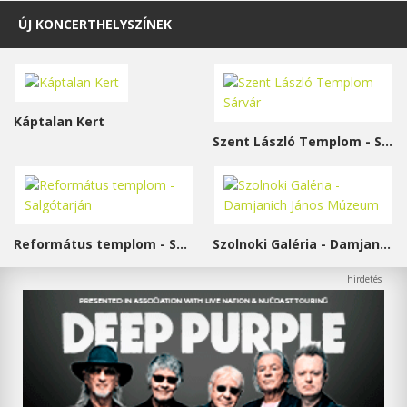
ÚJ KONCERTHELYSZÍNEK
Káptalan Kert
Szent László Templom - Sárvár
Református templom - Salgótarján
Szolnoki Galéria - Damjanich János Múzeum