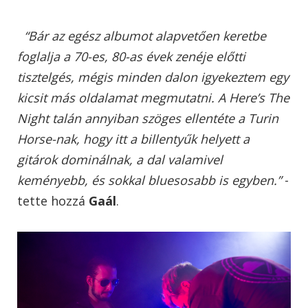
“Bár az egész albumot alapvetően keretbe
foglalja a 70-es, 80-as évek zenéje előtti
tisztelgés, mégis minden dalon igyekeztem egy
kicsit más oldalamat megmutatni. A Here’s The
Night talán annyiban szöges ellentéte a Turin
Horse-nak, hogy itt a billentyűk helyett a
gitárok dominálnak, a dal valamivel
keményebb, és sokkal bluesosabb is egyben.”
-
tette hozzá
Gaál
.