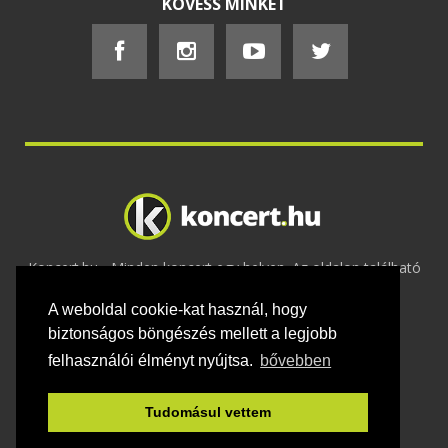
KÖVESS MINKET
Koncert.hu - Minden koncert egy helyen. Az oldalon található
tartalmakat szerzői jogok védik © 2002 -
A weboldal cookie-kat használ, hogy
2020
Adatvédelem
-
ÁSZF
-
Felhasználási
feltételek
-
Webmaster
-
Kapcsolat és üzenet küldés
biztonságos böngészés mellett a legjobb
felhasználói élményt nyújtsa.
bővebben
Tudomásul vettem