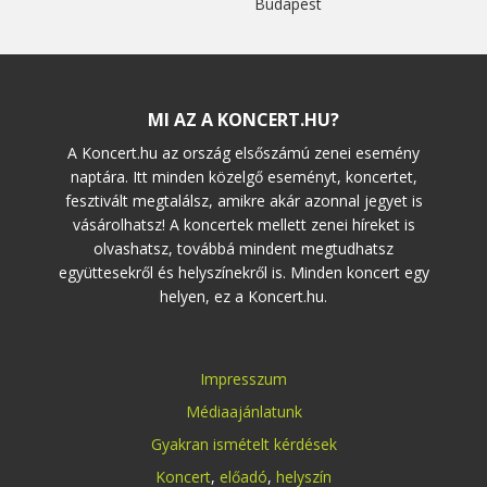
Budapest
MI AZ A KONCERT.HU?
A Koncert.hu az ország elsőszámú zenei esemény
naptára. Itt minden közelgő eseményt, koncertet,
fesztivált megtalálsz, amikre akár azonnal jegyet is
vásárolhatsz! A koncertek mellett zenei híreket is
olvashatsz, továbbá mindent megtudhatsz
együttesekről és helyszínekről is. Minden koncert egy
helyen, ez a Koncert.hu.
Impresszum
Médiaajánlatunk
Gyakran ismételt kérdések
Koncert
,
előadó
,
helyszín