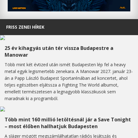
FRISS ZENEI HÍREK
25 év kihagyás után tér vissza Budapestre a
Manowar
Több mint két évtized után ismét Budapesten lép fel a heavy
metal egyik legismertebb zenekara. A Manowar 2027. január 23-
án a Papp László Budapest Sportarénában ad koncertet, ahol
teljes egészében eljátssza a Fighting The World albumot,
emellett természetesen a legnagyobb klasszikusok sem
maradnak ki a programból.
Több mint 160 millió letöltésnál jár a Save Tonight
– most élőben hallhatjuk Budapesten
A sláger mögött megszámlálhatatlan rádiós lejátszás és