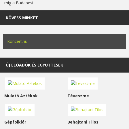
míg a Budapest...
KÖVESS MINKET
Koncert.hu
ÚJ ELŐADÓK ÉS EGYÜTTESEK
Mulató Aztékok
Téveszme
Gépfolklór
Behajtani Tilos