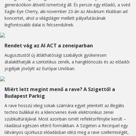
generációkon átívelő ismertség áll. És persze egy előadó, a svéd
Eagle-Eye Cherry, aki november 23-án az Akvárium Klubban ad
koncertet, ahol a világsláger mellett pályafutásának
legfontosabb dalai is felcsendülnek.
Rendet vág az AI ACT a zeneiparban
Augusztustól új átláthatósági szabályok gyökeresen
átalakíthatják a szintetikus zenék, a hangklónozás és az előadói
jogdíjak jövőjét az Európai Unióban.
Miért lett megint menő a rave? A Szigettől a
Budapest Parkig
A rave hosszú ideig sokak számára egyet jelentett az illegális
techno bulikkal és a kilencvenes évek elektronikus zenei
szubkultúrájával. Most azonban ismét reflektorfénybe került –
ráadásul egészen eltérő formákban. A Szigeten a Recirquel egy
látványos újcirkuszi előadásban idézi meg a rave szellemiségét,