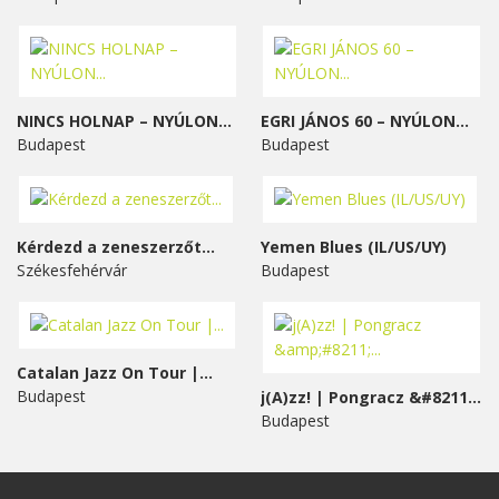
NINCS HOLNAP – NYÚLON...
EGRI JÁNOS 60 – NYÚLON...
Budapest
Budapest
Kérdezd a zeneszerzőt...
Yemen Blues (IL/US/UY)
Székesfehérvár
Budapest
Catalan Jazz On Tour |...
Budapest
j(A)zz! | Pongracz &#8211;...
Budapest