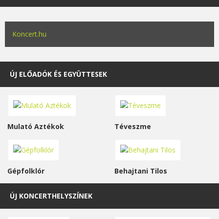
Koncert.hu
ÚJ ELŐADÓK ÉS EGYÜTTESEK
Mulató Aztékok
Téveszme
Gépfolklór
Behajtani Tilos
ÚJ KONCERTHELYSZÍNEK