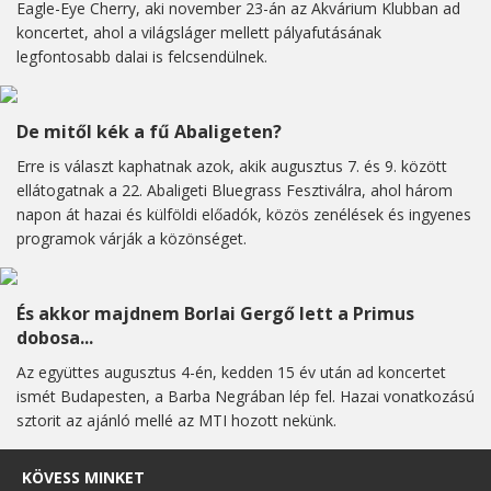
Eagle-Eye Cherry, aki november 23-án az Akvárium Klubban ad
koncertet, ahol a világsláger mellett pályafutásának
legfontosabb dalai is felcsendülnek.
De mitől kék a fű Abaligeten?
Erre is választ kaphatnak azok, akik augusztus 7. és 9. között
ellátogatnak a 22. Abaligeti Bluegrass Fesztiválra, ahol három
napon át hazai és külföldi előadók, közös zenélések és ingyenes
programok várják a közönséget.
És akkor majdnem Borlai Gergő lett a Primus
dobosa...
Az együttes augusztus 4-én, kedden 15 év után ad koncertet
ismét Budapesten, a Barba Negrában lép fel. Hazai vonatkozású
sztorit az ajánló mellé az MTI hozott nekünk.
KÖVESS MINKET