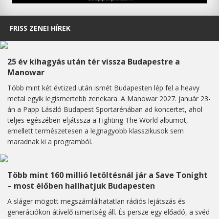
FRISS ZENEI HÍREK
25 év kihagyás után tér vissza Budapestre a
Manowar
Több mint két évtized után ismét Budapesten lép fel a heavy
metal egyik legismertebb zenekara. A Manowar 2027. január 23-
án a Papp László Budapest Sportarénában ad koncertet, ahol
teljes egészében eljátssza a Fighting The World albumot,
emellett természetesen a legnagyobb klasszikusok sem
maradnak ki a programból.
Több mint 160 millió letöltésnál jár a Save Tonight
– most élőben hallhatjuk Budapesten
A sláger mögött megszámlálhatatlan rádiós lejátszás és
generációkon átívelő ismertség áll. És persze egy előadó, a svéd