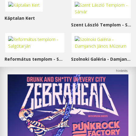
Káptalan Kert
Szent László Templom - Sárvár
Református templom - Salgótarján
Szolnoki Galéria - Damjanich János Múzeum