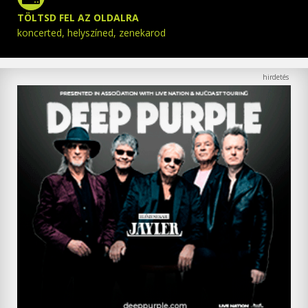
TÖLTSD FEL AZ OLDALRA
koncerted, helyszíned, zenekarod