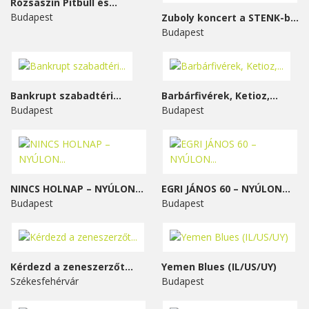
Rózsaszín Pitbull és...
Budapest
Zuboly koncert a STENK-ben
Budapest
Bankrupt szabadtéri...
Barbárfivérek, Ketioz,...
Budapest
Budapest
NINCS HOLNAP – NYÚLON...
EGRI JÁNOS 60 – NYÚLON...
Budapest
Budapest
Kérdezd a zeneszerzőt...
Yemen Blues (IL/US/UY)
Székesfehérvár
Budapest