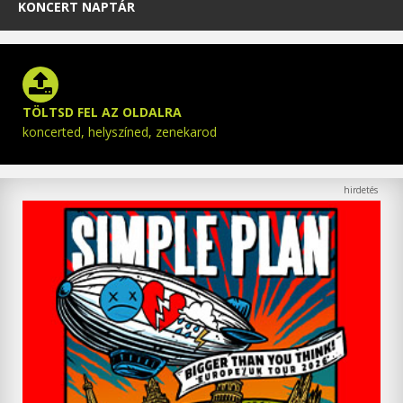
KONCERT NAPTÁR
TÖLTSD FEL AZ OLDALRA
koncerted, helyszíned, zenekarod