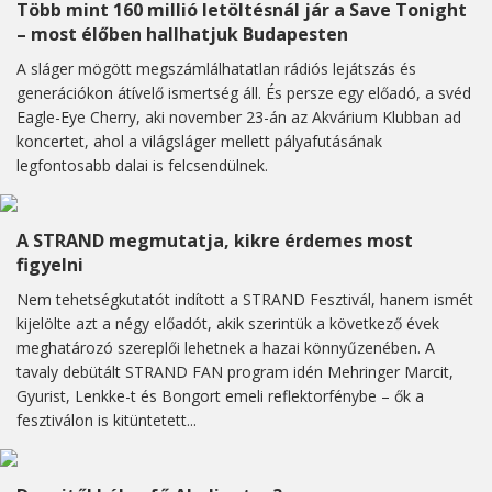
Több mint 160 millió letöltésnál jár a Save Tonight
– most élőben hallhatjuk Budapesten
A sláger mögött megszámlálhatatlan rádiós lejátszás és
generációkon átívelő ismertség áll. És persze egy előadó, a svéd
Eagle-Eye Cherry, aki november 23-án az Akvárium Klubban ad
koncertet, ahol a világsláger mellett pályafutásának
legfontosabb dalai is felcsendülnek.
A STRAND megmutatja, kikre érdemes most
figyelni
Nem tehetségkutatót indított a STRAND Fesztivál, hanem ismét
kijelölte azt a négy előadót, akik szerintük a következő évek
meghatározó szereplői lehetnek a hazai könnyűzenében. A
tavaly debütált STRAND FAN program idén Mehringer Marcit,
Gyurist, Lenkke-t és Bongort emeli reflektorfénybe – ők a
fesztiválon is kitüntetett...