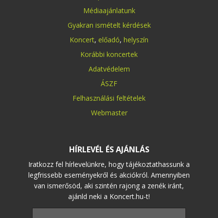
Médiaajánlatunk
Gyakran ismételt kérdések
Koncert
,
előadó
,
helyszín
Korábbi koncertek
Adatvédelem
ÁSZF
Felhasználási feltételek
Webmaster
HÍRLEVÉL ÉS AJÁNLÁS
Iratkozz fel hírlevelünkre, hogy tájékoztathassunk a
legfrissebb eseményekről és akciókról. Amennyiben
van ismerősöd, aki szintén rajong a zenék iránt,
ajánld neki a Koncert.hu-t!