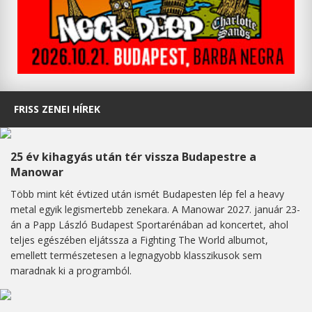
FRISS ZENEI HÍREK
25 év kihagyás után tér vissza Budapestre a
Manowar
Több mint két évtized után ismét Budapesten lép fel a heavy
metal egyik legismertebb zenekara. A Manowar 2027. január 23-
án a Papp László Budapest Sportarénában ad koncertet, ahol
teljes egészében eljátssza a Fighting The World albumot,
emellett természetesen a legnagyobb klasszikusok sem
maradnak ki a programból.