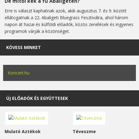
De mitől kék a fű Abaligeten?
Erre is választ kaphatnak azok, akik augusztus 7. és 9. között
ellátogatnak a 22. Abaligeti Bluegrass Fesztiválra, ahol három
napon át hazai és külföldi előadók, közös zenélések és ingyenes
programok várják a közönséget.
KÖVESS MINKET
Koncert.hu
ÚJ ELŐADÓK ÉS EGYÜTTESEK
Mulató Aztékok
Téveszme