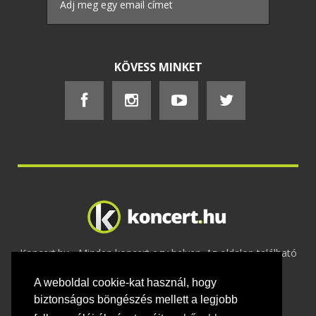
KÖVESS MINKET
Koncert.hu - Minden koncert egy helyen. Az oldalon található
tartalmakat szerzői jogok védik © 2002 -
A weboldal cookie-kat használ, hogy
2020
Adatvédelem
-
ÁSZF
-
Felhasználási
feltételek
-
Webmaster
-
Kapcsolat és üzenet küldés
biztonságos böngészés mellett a legjobb