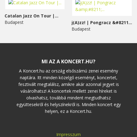
Catalan Jazz On Tour |...
Budapest
j(A)zz! | Pongracz &#8211;...
Budapest
MI AZ A KONCERT.HU?
A Koncert.hu az ország elsőszámú zenei esemény
naptára. Itt minden közelgő eseményt, koncertet,
fesztivált megtalálsz, amikre akár azonnal jegyet is
vásárolhatsz! A koncertek mellett zenei híreket is
olvashatsz, továbbá mindent megtudhatsz
együttesekről és helyszínekről is. Minden koncert egy
helyen, ez a Koncert.hu.
Impresszum