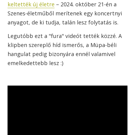
keltették új életre
– 2024. október 21-én a
Szenes-életműből merítenek egy koncertnyi
anyagot, de ki tudja, talán lesz folytatás is.
Legutóbb ezt a "fura" videót tették közzé. A
klipben szereplő híd ismerős, a Müpa-béli
hangulat pedig bizonyára ennél valamivel
emelkedettebb lesz :)