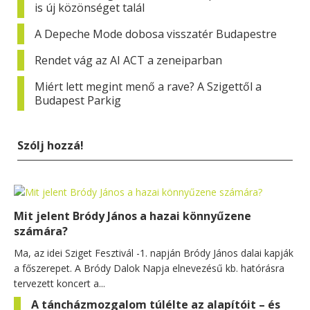
is új közönséget talál
A Depeche Mode dobosa visszatér Budapestre
Rendet vág az AI ACT a zeneiparban
Miért lett megint menő a rave? A Szigettől a
Budapest Parkig
Szólj hozzá!
Mit jelent Bródy János a hazai könnyűzene
számára?
Ma, az idei Sziget Fesztivál -1. napján Bródy János dalai kapják
a főszerepet. A Bródy Dalok Napja elnevezésű kb. hatórásra
tervezett koncert a...
A táncházmozgalom túlélte az alapítóit – és