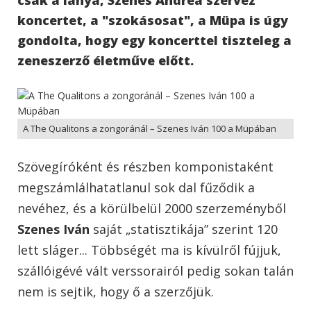
koncertet, a "szokásosat", a Müpa is úgy
gondolta, hogy egy koncerttel tiszteleg a
zeneszerző életműve előtt.
A The Qualitons a zongoránál – Szenes Iván 100 a Müpában
Szövegíróként és részben komponistaként
megszámlálhatatlanul sok dal fűződik a
nevéhez, és a körülbelül 2000 szerzeményből
Szenes Iván
saját „statisztikája” szerint 120
lett sláger... Többségét ma is kívülről fújjuk,
szállóigévé vált verssorairól pedig sokan talán
nem is sejtik, hogy ő a szerzőjük.