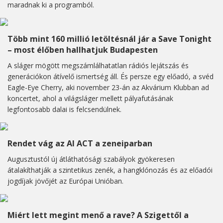
maradnak ki a programból.
Több mint 160 millió letöltésnál jár a Save Tonight
– most élőben hallhatjuk Budapesten
A sláger mögött megszámlálhatatlan rádiós lejátszás és
generációkon átívelő ismertség áll. És persze egy előadó, a svéd
Eagle-Eye Cherry, aki november 23-án az Akvárium Klubban ad
koncertet, ahol a világsláger mellett pályafutásának
legfontosabb dalai is felcsendülnek.
Rendet vág az AI ACT a zeneiparban
Augusztustól új átláthatósági szabályok gyökeresen
átalakíthatják a szintetikus zenék, a hangklónozás és az előadói
jogdíjak jövőjét az Európai Unióban.
Miért lett megint menő a rave? A Szigettől a