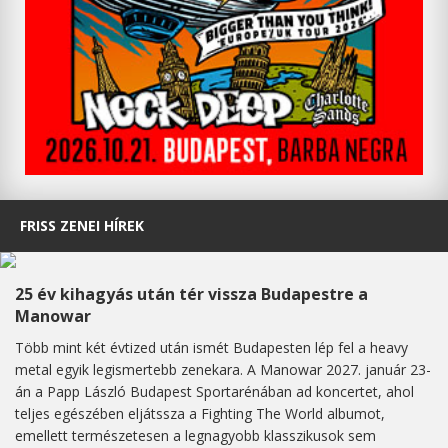
FRISS ZENEI HÍREK
25 év kihagyás után tér vissza Budapestre a
Manowar
Több mint két évtized után ismét Budapesten lép fel a heavy
metal egyik legismertebb zenekara. A Manowar 2027. január 23-
án a Papp László Budapest Sportarénában ad koncertet, ahol
teljes egészében eljátssza a Fighting The World albumot,
emellett természetesen a legnagyobb klasszikusok sem