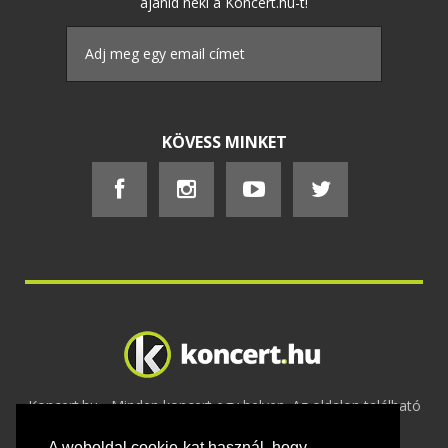
ajánld neki a Koncert.hu-t!
KÖVESS MINKET
Koncert.hu - Minden koncert egy helyen. Az oldalon található
tartalmakat szerzői jogok védik © 2002 -
A weboldal cookie-kat használ, hogy