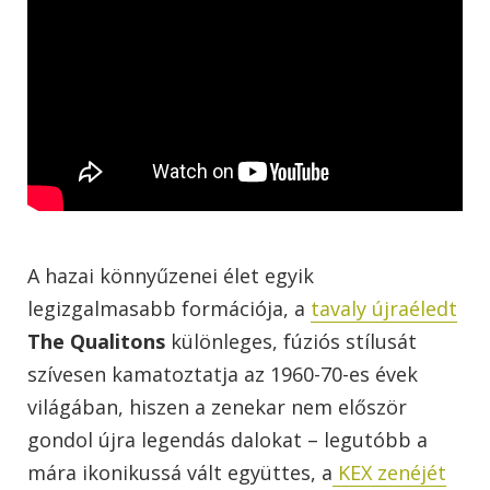
A hazai könnyűzenei élet egyik
legizgalmasabb formációja, a
tavaly újraéledt
The Qualitons
különleges, fúziós stílusát
szívesen kamatoztatja az 1960-70-es évek
világában, hiszen a zenekar nem először
gondol újra legendás dalokat – legutóbb a
mára ikonikussá vált együttes, a
KEX zenéjét