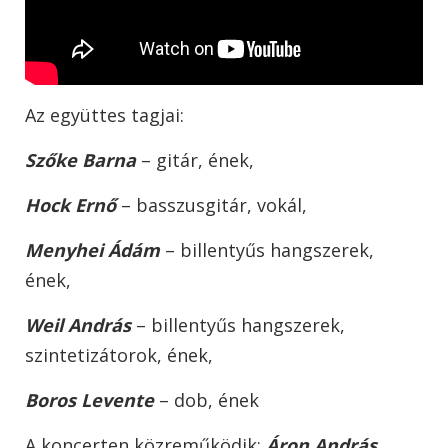
Az együttes tagjai:
Szőke Barna
– gitár, ének,
Hock Ernő
– basszusgitár, vokál,
Menyhei Ádám
– billentyűs hangszerek,
ének,
Weil András
– billentyűs hangszerek,
szintetizátorok, ének,
Boros Levente
– dob, ének
A koncerten közreműködik:
Áron András,