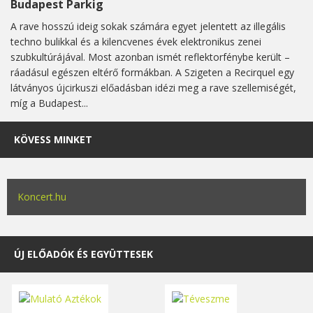
Budapest Parkig
A rave hosszú ideig sokak számára egyet jelentett az illegális
techno bulikkal és a kilencvenes évek elektronikus zenei
szubkultúrájával. Most azonban ismét reflektorfénybe került –
ráadásul egészen eltérő formákban. A Szigeten a Recirquel egy
látványos újcirkuszi előadásban idézi meg a rave szellemiségét,
míg a Budapest...
KÖVESS MINKET
Koncert.hu
ÚJ ELŐADÓK ÉS EGYÜTTESEK