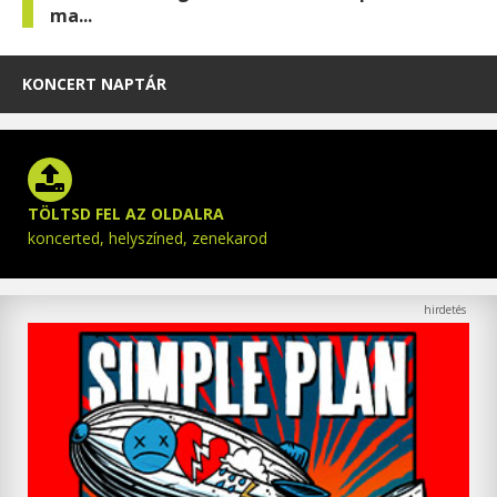
ma...
KONCERT NAPTÁR
TÖLTSD FEL AZ OLDALRA
koncerted, helyszíned, zenekarod