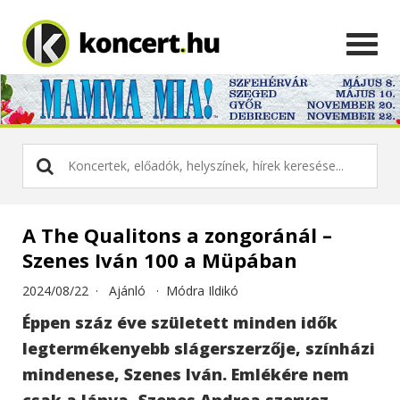
A The Qualitons a zongoránál –
Szenes Iván 100 a Müpában
2024/08/22 ·
Ajánló
·
Módra Ildikó
Éppen száz éve született minden idők
legtermékenyebb slágerszerzője, színházi
mindenese, Szenes Iván. Emlékére nem
csak a lánya, Szenes Andrea szervez