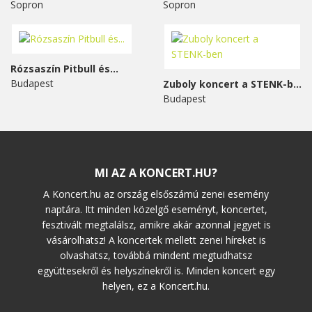
Sopron
Sopron
Rózsaszín Pitbull és...
Budapest
Zuboly koncert a STENK-ben
Budapest
MI AZ A KONCERT.HU?
A Koncert.hu az ország elsőszámú zenei esemény
naptára. Itt minden közelgő eseményt, koncertet,
fesztivált megtalálsz, amikre akár azonnal jegyet is
vásárolhatsz! A koncertek mellett zenei híreket is
olvashatsz, továbbá mindent megtudhatsz
együttesekről és helyszínekről is. Minden koncert egy
helyen, ez a Koncert.hu.