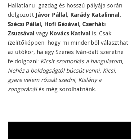
Hallatlanul gazdag és hosszú pályája során
dolgozott
Jávor Pállal, Karády Katalinnal,
Szécsi Pállal, Hofi Gézával, Cserháti
Zsuzsával
vagy
Kovács Katival
is. Csak
ízelítőképpen, hogy mi mindenből választhat
az utókor, ha egy Szenes Iván-dalt szeretne
feldolgozni:
Kicsit szomorkás a hangulatom,
Nehéz a boldogságtól búcsút venni, Kicsi,
gyere velem rózsát szedni, Kislány a
zongoránál
és még sorolhatnánk.