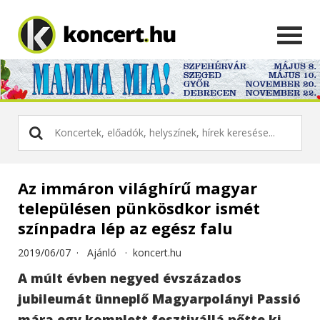
Az immáron világhírű magyar
településen pünkösdkor ismét
színpadra lép az egész falu
2019/06/07 ·
Ajánló
·
koncert.hu
A múlt évben negyed évszázados
jubileumát ünneplő Magyarpolányi Passió
mára egy komplett fesztivállá nőtte ki