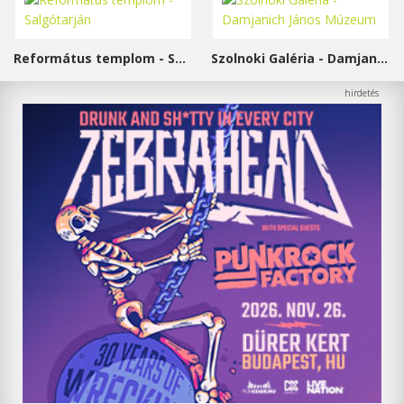
Református templom - Salgótarján
Szolnoki Galéria - Damjanich János Múzeum