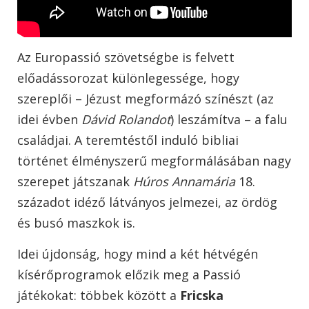
Az Europassió szövetségbe is felvett
előadássorozat különlegessége, hogy
szereplői – Jézust megformázó színészt (az
idei évben
Dávid Rolandot
) leszámítva – a falu
családjai. A teremtéstől induló bibliai
történet élményszerű megformálásában nagy
szerepet játszanak
Húros Annamária
18.
századot idéző látványos jelmezei, az ördög
és busó maszkok is.
Idei újdonság, hogy mind a két hétvégén
kísérőprogramok előzik meg a Passió
játékokat: többek között a
Fricska