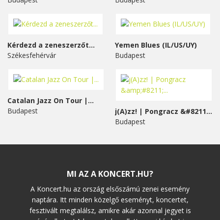
Kérdezd a zeneszerzőt...
Yemen Blues (IL/US/UY)
Székesfehérvár
Budapest
Catalan Jazz On Tour |...
Budapest
j(A)zz! | Pongracz &#8211;...
Budapest
MI AZ A KONCERT.HU?
A Koncert.hu az ország elsőszámú zenei esemény
naptára. Itt minden közelgő eseményt, koncertet,
fesztivált megtalálsz, amikre akár azonnal jegyet is