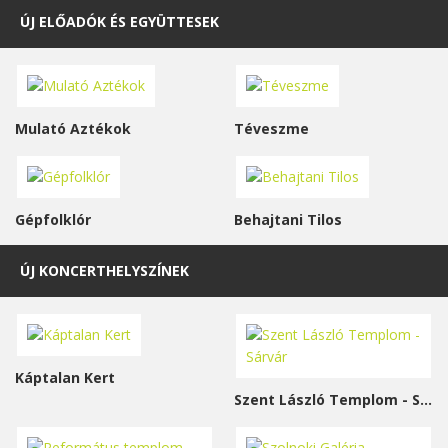
ÚJ ELŐADÓK ÉS EGYÜTTESEK
Mulató Aztékok
Téveszme
Gépfolklór
Behajtani Tilos
ÚJ KONCERTHELYSZÍNEK
Káptalan Kert
Szent László Templom - Sárvár