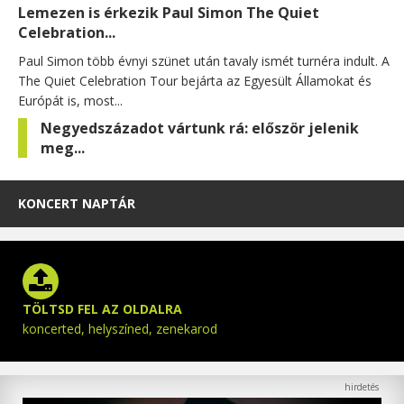
Lemezen is érkezik Paul Simon The Quiet
Celebration...
Paul Simon több évnyi szünet után tavaly ismét turnéra indult. A
The Quiet Celebration Tour bejárta az Egyesült Államokat és
Európát is, most...
Negyedszázadot vártunk rá: először jelenik
meg...
KONCERT NAPTÁR
TÖLTSD FEL AZ OLDALRA
koncerted, helyszíned, zenekarod