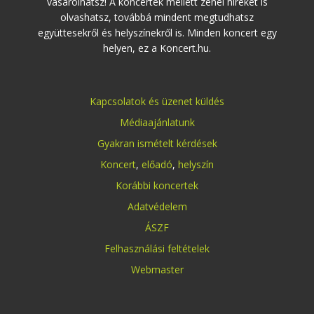
vásárolhatsz! A koncertek mellett zenei híreket is
olvashatsz, továbbá mindent megtudhatsz
együttesekről és helyszínekről is. Minden koncert egy
helyen, ez a Koncert.hu.
Kapcsolatok és üzenet küldés
Médiaajánlatunk
Gyakran ismételt kérdések
Koncert
,
előadó
,
helyszín
Korábbi koncertek
Adatvédelem
ÁSZF
Felhasználási feltételek
Webmaster