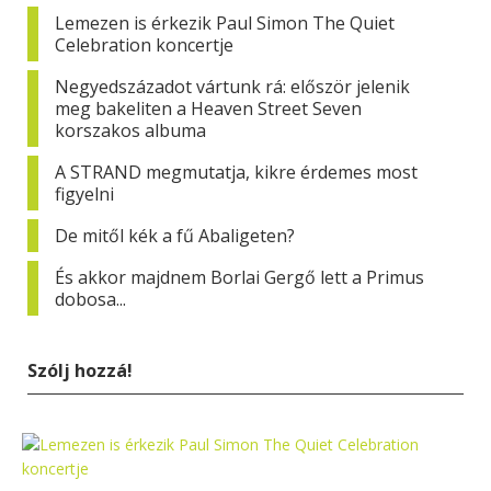
Lemezen is érkezik Paul Simon The Quiet
Celebration koncertje
Negyedszázadot vártunk rá: először jelenik
meg bakeliten a Heaven Street Seven
korszakos albuma
A STRAND megmutatja, kikre érdemes most
figyelni
De mitől kék a fű Abaligeten?
És akkor majdnem Borlai Gergő lett a Primus
dobosa...
Szólj hozzá!