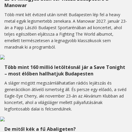
Manowar
Több mint két évtized után ismét Budapesten lép fel a heavy
metal egyik legismertebb zenekara. A Manowar 2027. január 23-
án a Papp László Budapest Sportarénában ad koncertet, ahol
teljes egészében eljátssza a Fighting The World albumot,
emellett természetesen a legnagyobb klasszikusok sem
maradnak ki a programból.
Több mint 160 millió letöltésnál jár a Save Tonight
– most élőben hallhatjuk Budapesten
A sláger mögött megszámlálhatatlan rádiós lejátszás és
generációkon átívelő ismertség áll. És persze egy előadó, a svéd
Eagle-Eye Cherry, aki november 23-án az Akvárium Klubban ad
koncertet, ahol a világsláger mellett pályafutásának
legfontosabb dalai is felcsendülnek.
De mitől kék a fű Abaligeten?