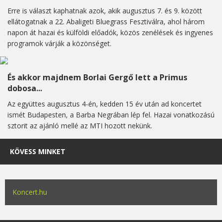
Erre is választ kaphatnak azok, akik augusztus 7. és 9. között
ellátogatnak a 22. Abaligeti Bluegrass Fesztiválra, ahol három
napon át hazai és külföldi előadók, közös zenélések és ingyenes
programok várják a közönséget.
És akkor majdnem Borlai Gergő lett a Primus
dobosa...
Az együttes augusztus 4-én, kedden 15 év után ad koncertet
ismét Budapesten, a Barba Negrában lép fel. Hazai vonatkozású
sztorit az ajánló mellé az MTI hozott nekünk.
KÖVESS MINKET
Koncert.hu