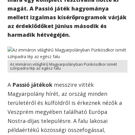
magát. A Passió játék hagyománya
mellett izgalmas kísérőprogramok várják
az érdeklődőket június második és
harmadik hétvégéjén.
Az immáron világhírű Magyarpolányban Pünkösdkor ismét
színpadra lép az egész falu
A
Passió játékok
messzire vitték
Magyarpolány hírét, az ország minden
területéről és külföldről is érkeznek nézők a
Veszprém megyében található Európa
Nostra-díjas településre. A falu lakosai
példaértékű közösségi összefogással,