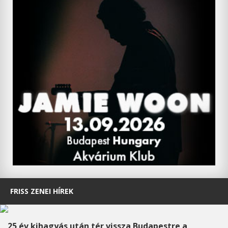
FRISS ZENEI HÍREK
25 év kihagyás után tér vissza Budapestre a