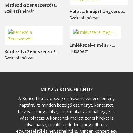
Kérdezd a zeneszerzőt!...
Székesfehérvár
Halottak napi hangverseny...
Székesfehérvár
Emlékszel-e még? -...
Budapest
Kérdezd a Zeneszerzőt!...
Székesfehérvár
MI AZ A KONCERT.HU?
A Koncert.hu az ország elsőszámú zenei esemény
naptára. Itt minden közelgő eseményt, koncertet,
fesztivált megtalálsz, amikre akár azonnal jegyet is
vásárolhatsz! A koncertek mellett zenei híreket is
olvashatsz, továbbá mindent megtudhatsz
együttesekről és helyszínekről is. Minden koncert egy