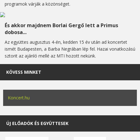
programok várják a közönséget.
És akkor majdnem Borlai Gergő lett a Primus
dobosa...
Az együttes augusztus 4-én, kedden 15 év után ad koncertet
ismét Budapesten, a Barba Negrában lép fel. Hazai vonatkozású
sztorit az ajánló mellé az MTI hozott nekünk.
KÖVESS MINKET
Koncert.hu
ÚJ ELŐADÓK ÉS EGYÜTTESEK