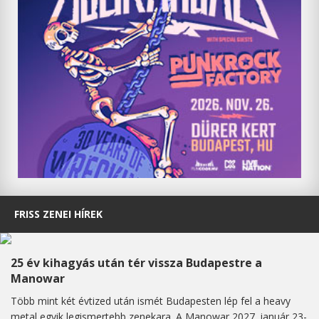
FRISS ZENEI HÍREK
25 év kihagyás után tér vissza Budapestre a
Manowar
Több mint két évtized után ismét Budapesten lép fel a heavy
metal egyik legismertebb zenekara. A Manowar 2027. január 23-