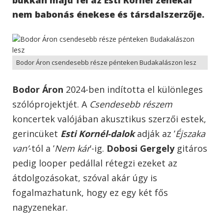
nem babonás énekese és társdalszerzője.
Bodor Áron csendesebb része pénteken Budakalászon lesz
Bodor Áron
2024-ben indította el különleges
szólóprojektjét. A
Csendesebb részem
koncertek valójában akusztikus szerzői estek,
gerincüket
Esti Kornél-dalok
adják az ’
Éjszaka
van’
-tól a ’
Nem kár
’-ig.
Dobosi Gergely
gitáros
pedig looper pedállal rétegzi ezeket az
átdolgozásokat, szóval akár úgy is
fogalmazhatunk, hogy ez egy két fős
nagyzenekar.