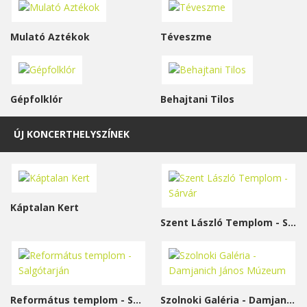
Mulató Aztékok
Téveszme
Gépfolklór
Behajtani Tilos
ÚJ KONCERTHELYSZÍNEK
Káptalan Kert
Szent László Templom - Sárvár
Református templom - Salgótarján
Szolnoki Galéria - Damjanich János Múzeum