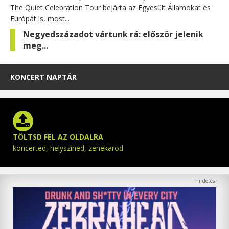
The Quiet Celebration Tour bejárta az Egyesült Államokat és
Európát is, most...
Negyedszázadot vártunk rá: először jelenik
meg...
KONCERT NAPTÁR
TÖLTSD FEL AZ OLDALRA
koncerted, helyszíned, zenekarod