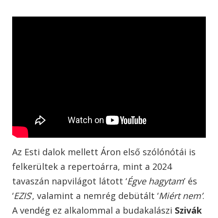
Az Esti dalok mellett Áron első szólónótái is
felkerültek a repertoárra, mint a 2024
tavaszán napvilágot látott ‘
Égve hagytam
’ és
‘
EZIS
’, valamint a nemrég debütált ‘
Miért nem’
.
A vendég ez alkalommal a budakalászi
Szivák