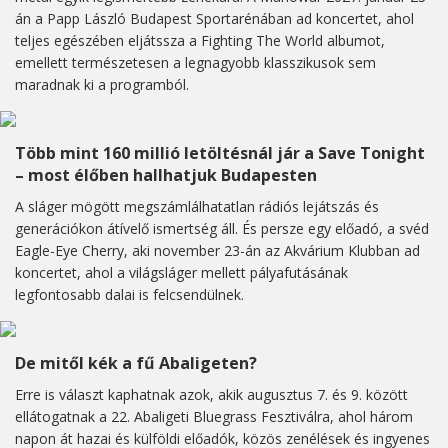
án a Papp László Budapest Sportarénában ad koncertet, ahol
teljes egészében eljátssza a Fighting The World albumot,
emellett természetesen a legnagyobb klasszikusok sem
maradnak ki a programból.
Több mint 160 millió letöltésnál jár a Save Tonight
– most élőben hallhatjuk Budapesten
A sláger mögött megszámlálhatatlan rádiós lejátszás és
generációkon átívelő ismertség áll. És persze egy előadó, a svéd
Eagle-Eye Cherry, aki november 23-án az Akvárium Klubban ad
koncertet, ahol a világsláger mellett pályafutásának
legfontosabb dalai is felcsendülnek.
De mitől kék a fű Abaligeten?
Erre is választ kaphatnak azok, akik augusztus 7. és 9. között
ellátogatnak a 22. Abaligeti Bluegrass Fesztiválra, ahol három
napon át hazai és külföldi előadók, közös zenélések és ingyenes