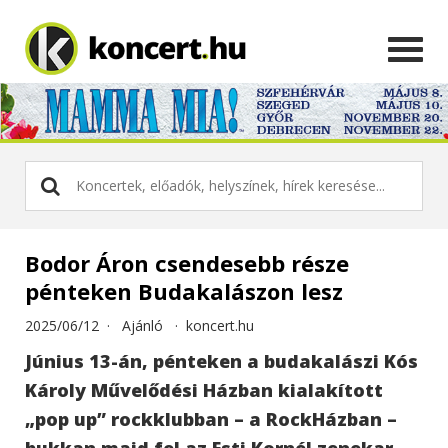
Bodor Áron csendesebb része
pénteken Budakalászon lesz
2025/06/12 ·
Ajánló
·
koncert.hu
Június 13-án, pénteken a budakalászi Kós
Károly Művelődési Házban kialakított
„pop up” rockklubban – a RockHázban –
bukkan majd fel az Esti Kornél zenekar