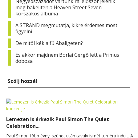
Negyedszázadot vártunk rá: először jelenik
meg bakeliten a Heaven Street Seven
korszakos albuma
A STRAND megmutatja, kikre érdemes most
figyelni
De mitől kék a fű Abaligeten?
És akkor majdnem Borlai Gergő lett a Primus
dobosa...
Szólj hozzá!
Lemezen is érkezik Paul Simon The Quiet
Celebration...
Paul Simon több évnyi szünet után tavaly ismét turnéra indult. A