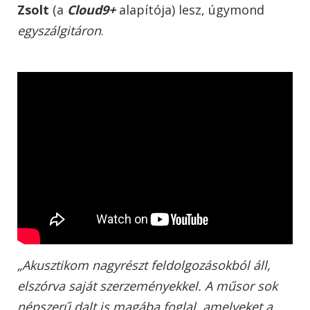
Zsolt
(a
Cloud9+
alapítója) lesz, úgymond
egyszálgitáron
.
„Akusztikom nagyrészt feldolgozásokból áll,
elszórva saját szerzeményekkel. A műsor sok
népszerű dalt is magába foglal, amelyeket a