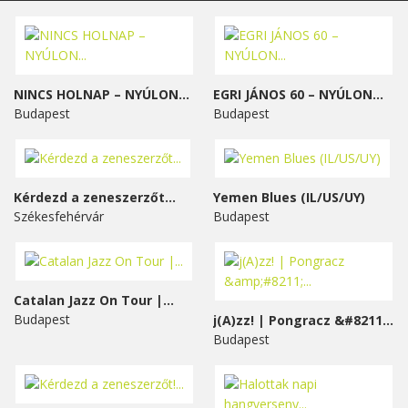
NINCS HOLNAP – NYÚLON...
EGRI JÁNOS 60 – NYÚLON...
Budapest
Budapest
Kérdezd a zeneszerzőt...
Yemen Blues (IL/US/UY)
Székesfehérvár
Budapest
Catalan Jazz On Tour |...
Budapest
j(A)zz! | Pongracz &#8211;...
Budapest