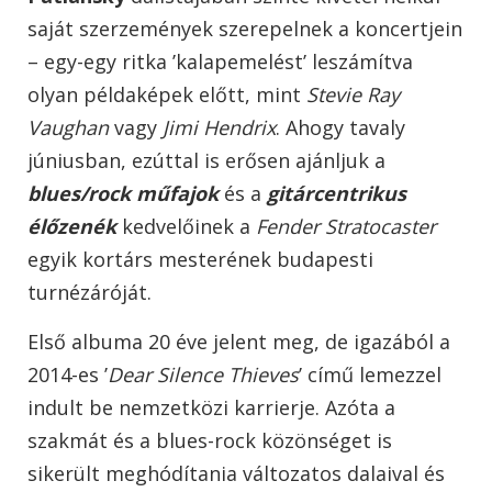
saját szerzemények szerepelnek a koncertjein
– egy-egy ritka ’kalapemelést’ leszámítva
olyan példaképek előtt, mint
Stevie Ray
Vaughan
vagy
Jimi Hendrix
. Ahogy tavaly
júniusban, ezúttal is erősen ajánljuk a
blues/rock műfajok
és a
gitárcentrikus
élőzenék
kedvelőinek a
Fender Stratocaster
egyik kortárs mesterének budapesti
turnézáróját.
Első albuma 20 éve jelent meg, de igazából a
2014-es ’
Dear Silence Thieves
’ című lemezzel
indult be nemzetközi karrierje. Azóta a
szakmát és a blues-rock közönséget is
sikerült meghódítania változatos dalaival és