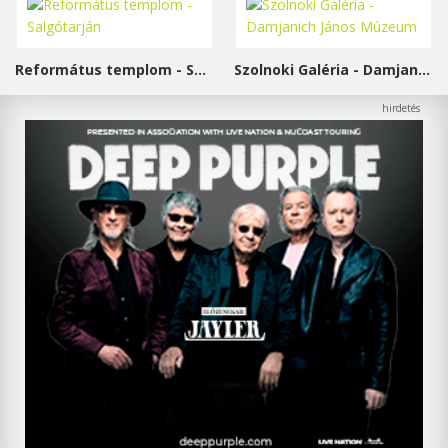
Református templom - Salgótarján
Szolnoki Galéria - Damjanich János Múzeum