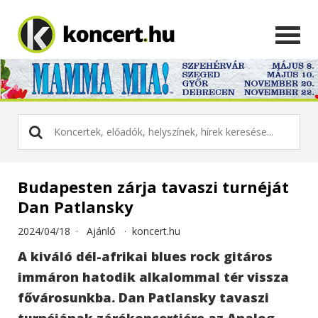
Budapesten zárja tavaszi turnéját
Dan Patlansky
2024/04/18 ·
Ajánló
·
koncert.hu
A kiváló dél-afrikai blues rock gitáros
immáron hatodik alkalommal tér vissza
fővárosunkba. Dan Patlansky tavaszi
turnéjának zárókoncertjére az Analog