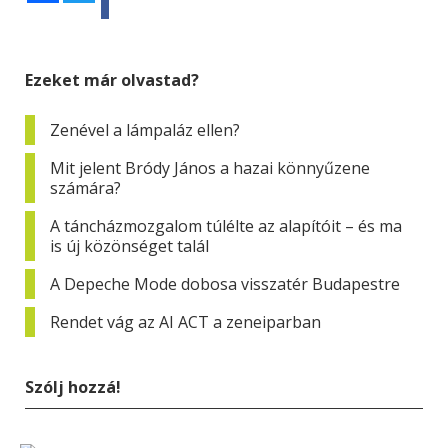
Ezeket már olvastad?
Zenével a lámpaláz ellen?
Mit jelent Bródy János a hazai könnyűzene
számára?
A táncházmozgalom túlélte az alapítóit – és ma
is új közönséget talál
A Depeche Mode dobosa visszatér Budapestre
Rendet vág az AI ACT a zeneiparban
Szólj hozzá!