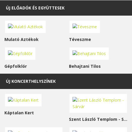
ÚJ ELŐADÓK ÉS EGYÜTTESEK
Mulató Aztékok
Téveszme
Gépfolklór
Behajtani Tilos
ÚJ KONCERTHELYSZÍNEK
Káptalan Kert
Szent László Templom - Sárvár