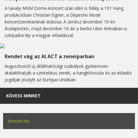
A tavalyi MVM Dome-koncert után idén is fellép a 101 Hang
produkcióban Christian Eigner, a Depeche Mode
koncertzenekarának dobosa. A zenész december 10-én
Budapesten, majd december 16-án a berlini Uber Arénában is
színpadra lép a magyar előadással.
Rendet vág az AI ACT a zeneiparban
Augusztustól új átláthatósági szabályok gyökeresen
átalakíthatják a szintetikus zenék, a hangklónozás és az előadói
jogdíjak jövőjét az Európai Unióban.
KÖVESS MINKET
Koncert.hu