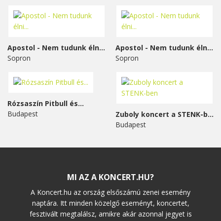
Apostol - Nem tudunk élni...
Apostol - Nem tudunk élni...
Sopron
Sopron
Rózsaszín Pitbull és...
Budapest
Zuboly koncert a STENK-ben
Budapest
MI AZ A KONCERT.HU?
A Koncert.hu az ország elsőszámú zenei esemény
naptára. Itt minden közelgő eseményt, koncertet,
fesztivált megtalálsz, amikre akár azonnal jegyet is