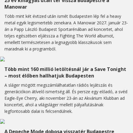
25 év kihagyás után tér vissza Budapestre a
Manowar
Több mint két évtized után ismét Budapesten lép fel a heavy
metal egyik legismertebb zenekara. A Manowar 2027. január 23-
án a Papp László Budapest Sportarénában ad koncertet, ahol
teljes egészében eljátssza a Fighting The World albumot,
emellett természetesen a legnagyobb klasszikusok sem
maradnak ki a programból.
Több mint 160 millió letöltésnál jár a Save Tonight
– most élőben hallhatjuk Budapesten
A sláger mögött megszámlálhatatlan rádiós lejátszás és
generációkon átívelő ismertség áll. És persze egy előadó, a svéd
Eagle-Eye Cherry, aki november 23-án az Akvárium Klubban ad
koncertet, ahol a világsláger mellett pályafutásának
legfontosabb dalai is felcsendülnek.
A Depeche Mode dobosa visszatér Budapestre