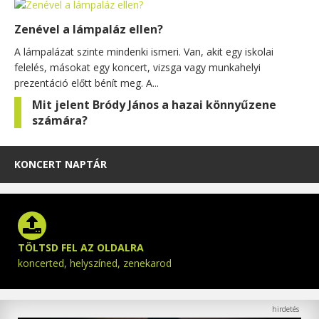
Zenével a lámpaláz ellen?
A lámpalázat szinte mindenki ismeri. Van, akit egy iskolai
felelés, másokat egy koncert, vizsga vagy munkahelyi
prezentáció előtt bénít meg. A...
Mit jelent Bródy János a hazai könnyűzene
számára?
KONCERT NAPTÁR
TÖLTSD FEL AZ OLDALRA
koncerted, helyszíned, zenekarod