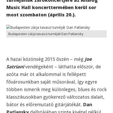
Music Hall koncerttermében kerül sor
most szombaton (április 20.).
Budapesten zárja tavaszi turnéját Dan Patlansky
A hazai közönség 2015 őszén – még
Joe
Satriani
vendégeként – láthatta először, de
azóta már öt alkalommal is fellépett
fővárosunkban saját műsorával, így egyre
többen ismerik meg különleges, blues és rock
klasszikusokban gyökerező változatos dalait,
bátor és előremutató gitárjátékát.
Dan
Patlansky
dallstájában szinte kivétel nélkül